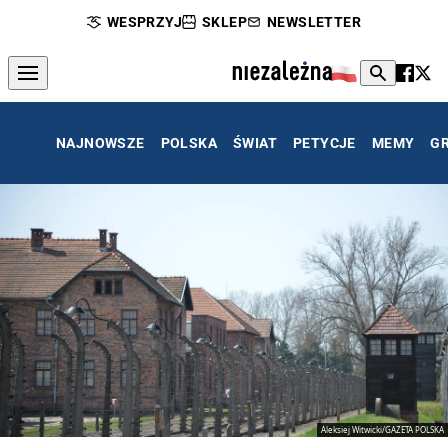
WESPRZYJ
SKLEP
NEWSLETTER
NAJNOWSZE
POLSKA
ŚWIAT
PETYCJE
MEMY
G
Aleksiej Witwicki/GAZETA POLSKA