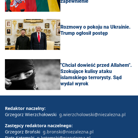
zapewnienie
Rozmowy o pokoju na Ukrainie.
Trump ogłosił postęp
"Chciał dowieść przed Allahem".
Szokujące kulisy ataku
islamskiego terrorysty. Sąd
wydał wyrok
Redaktor naczelny:
Grzegorz Wierzchołowski
g.wierzcholowski@niezalezna.pl
Zastępcy redaktora naczelnego:
Grzegorz Broński
g.bronski@niezalezna.pl
Piotr Kotomski
p.kotomski@niezalezna.pl