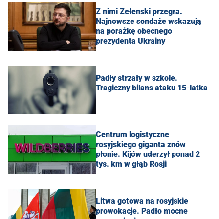
Z nimi Zełenski przegra.
Najnowsze sondaże wskazują
na porażkę obecnego
prezydenta Ukrainy
Padły strzały w szkole.
Tragiczny bilans ataku 15-latka
Centrum logistyczne
rosyjskiego giganta znów
płonie. Kijów uderzył ponad 2
tys. km w głąb Rosji
Litwa gotowa na rosyjskie
prowokacje. Padło mocne