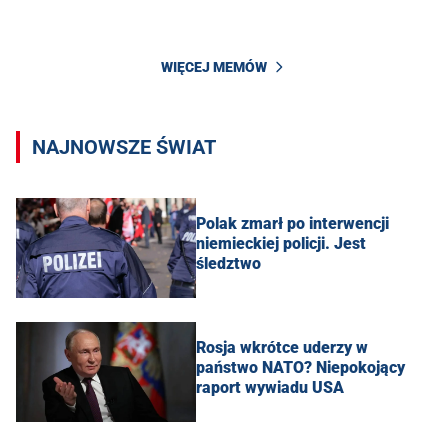
WIĘCEJ MEMÓW
NAJNOWSZE ŚWIAT
Polak zmarł po interwencji
niemieckiej policji. Jest
śledztwo
Rosja wkrótce uderzy w
państwo NATO? Niepokojący
raport wywiadu USA