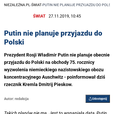
NIEZALEŻNA.PL
›
ŚWIAT
›
PUTIN NIE PLANUJE PRZYJAZDU DO POLSKI
ŚWIAT
27.11.2019, 10:45
Putin nie planuje przyjazdu do
Polski
Prezydent Rosji Władimir Putin nie planuje obecnie
przyjazdu do Polski na obchody 75. rocznicy
wyzwolenia niemieckiego nazistowskiego obozu
koncentracyjnego Auschwitz - poinformował dziś
rzecznik Kremla Dmitrij Pieskow.
Autor:
redakcja
Udostępnij
Takich planów nie ma. Jest to wspaniała data, Putin