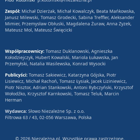
Zespół:
Michał Dzierżak, Michał Kowalczyk, Beata Mańkowska,
Janusz Milewski, Tomasz Grodecki, Sabina Treffler, Aleksander
Mimier, Przemysław Obłuski, Magdalena Żuraw, Anna Zyzek,
Mateusz Mol, Mateusz Święcicki
Współpracownicy:
Tomasz Duklanowski, Agnieszka
Kołodziejczyk, Hubert Kowalski, Mariola Łukawska, Jan
Przemyłski, Natalia Wasilewska, Konrad Wysocki
Publicyści:
Tomasz Sakiewicz, Katarzyna Gójska, Piotr
Lisiewicz, Michał Rachoń, Tomasz Łysiak, Jacek Liziniewicz,
Piotr Nisztor, Adrian Stankowski, Antoni Rybczyński, Krzysztof
Wołodźko, Krzysztof Karnkowski, Tomasz Teluk, Marcin
Herman
Wydawca:
Słowo Niezależne Sp. z o.o.
Filtrowa 63 / 43, 02-056 Warszawa, Polska
© 2026 Niezależna.pl. Wszystkie prawa zastrzeżone.