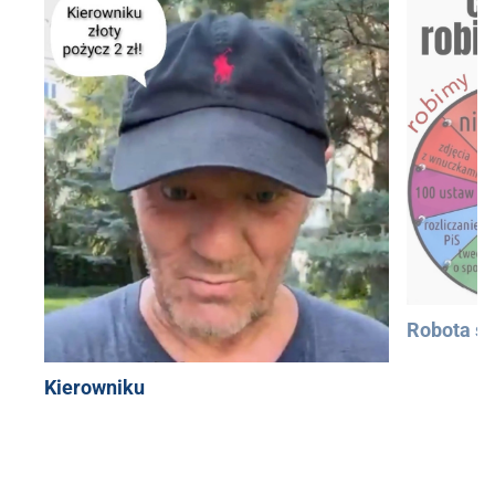
Robota si
Kierowniku