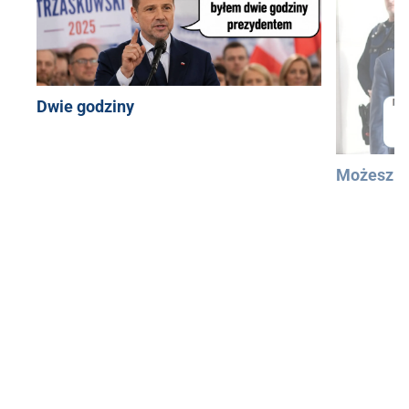
Dwie godziny
Możesz u