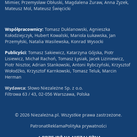
Mimier, Przemysław Obłuski, Magdalena Żuraw, Anna Zyzek,
Mateusz Mol, Mateusz Święcicki
Współpracownicy:
Tomasz Duklanowski, Agnieszka
Kołodziejczyk, Hubert Kowalski, Mariola Łukawska, Jan
Przemyłski, Natalia Wasilewska, Konrad Wysocki
Publicyści:
Tomasz Sakiewicz, Katarzyna Gójska, Piotr
Lisiewicz, Michał Rachoń, Tomasz Łysiak, Jacek Liziniewicz,
Piotr Nisztor, Adrian Stankowski, Antoni Rybczyński, Krzysztof
Wołodźko, Krzysztof Karnkowski, Tomasz Teluk, Marcin
Herman
Wydawca:
Słowo Niezależne Sp. z o.o.
Filtrowa 63 / 43, 02-056 Warszawa, Polska
© 2026 Niezależna.pl. Wszystkie prawa zastrzeżone.
Patronat
Reklama
Polityka prywatności