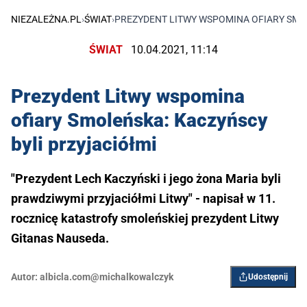
NIEZALEŻNA.PL
›
ŚWIAT
›
PREZYDENT LITWY WSPOMINA OFIARY SMO
ŚWIAT
10.04.2021, 11:14
Prezydent Litwy wspomina
ofiary Smoleńska: Kaczyńscy
byli przyjaciółmi
"Prezydent Lech Kaczyński i jego żona Maria byli
prawdziwymi przyjaciółmi Litwy" - napisał w 11.
rocznicę katastrofy smoleńskiej prezydent Litwy
Gitanas Nauseda.
Autor:
albicla.com@michalkowalczyk
Udostępnij