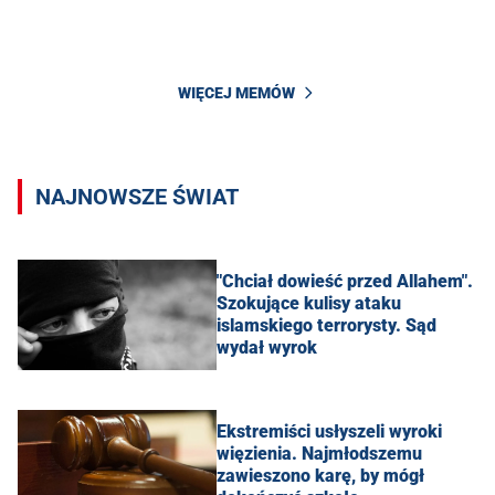
WIĘCEJ MEMÓW
NAJNOWSZE ŚWIAT
"Chciał dowieść przed Allahem".
Szokujące kulisy ataku
islamskiego terrorysty. Sąd
wydał wyrok
Ekstremiści usłyszeli wyroki
więzienia. Najmłodszemu
zawieszono karę, by mógł