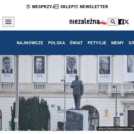
WESPRZYJ
SKLEP
NEWSLETTER
NAJNOWSZE
POLSKA
ŚWIAT
PETYCJE
MEMY
G
Aleksiej Witwicki/Gazeta Polska
Pomnik śp. Lecha Kaczyńskiego w Warszawie