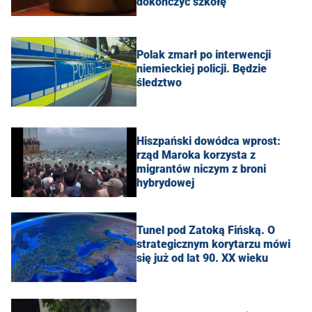
dokończyć szkołę
Polak zmarł po interwencji
niemieckiej policji. Będzie
śledztwo
Hiszpański dowódca wprost:
rząd Maroka korzysta z
migrantów niczym z broni
hybrydowej
Tunel pod Zatoką Fińską. O
strategicznym korytarzu mówi
się już od lat 90. XX wieku