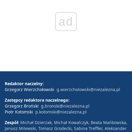
ad
Redaktor naczelny:
Grzegorz Wierzchołowski
g.wierzcholowski@niezalezna.pl
Zastępcy redaktora naczelnego:
Grzegorz Broński
g.bronski@niezalezna.pl
Piotr Kotomski
p.kotomski@niezalezna.pl
Zespół:
Michał Dzierżak, Michał Kowalczyk, Beata Mańkowska,
Janusz Milewski, Tomasz Grodecki, Sabina Treffler, Aleksander