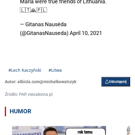
Maria were true friends of Lithuania.
🇱🇹🙏🇵🇱
— Gitanas Nausėda
(@GitanasNauseda)
April 10, 2021
#Lech Kaczyński
#Litwa
Autor:
albicla.com@michalkowalczyk
Udostępnij
Źródło: PAP, niezalezna.pl
HUMOR