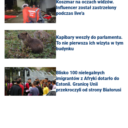
Koszmar na oczach widzów.
Influencer został zastrzelony
podczas live'a
Kapibary weszły do parlamentu.
To nie pierwsza ich wizyta w tym
budynku
Blisko 100 nielegalnych
imigrantów z Afryki dotarło do
Estonii. Granicę Unii
przekroczyli od strony Białorusi