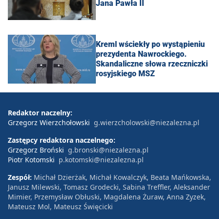
Jana Pawła II
Kreml wściekły po wystąpieniu
prezydenta Nawrockiego.
Skandaliczne słowa rzeczniczki
rosyjskiego MSZ
Redaktor naczelny:
Grzegorz Wierzchołowski
g.wierzcholowski@niezalezna.pl
Zastępcy redaktora naczelnego:
Grzegorz Broński
g.bronski@niezalezna.pl
Piotr Kotomski
p.kotomski@niezalezna.pl
Zespół:
Michał Dzierżak, Michał Kowalczyk, Beata Mańkowska,
Janusz Milewski, Tomasz Grodecki, Sabina Treffler, Aleksander
Mimier, Przemysław Obłuski, Magdalena Żuraw, Anna Zyzek,
Mateusz Mol, Mateusz Święcicki