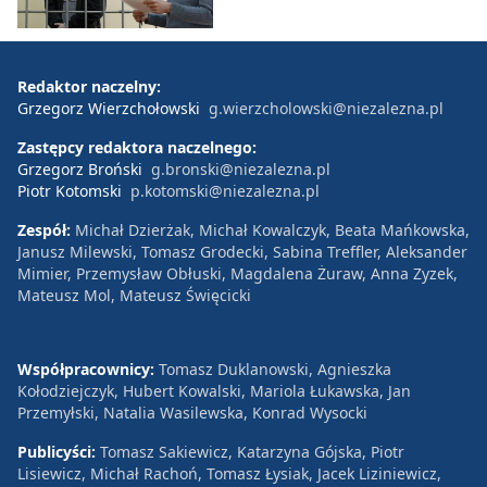
Redaktor naczelny:
Grzegorz Wierzchołowski
g.wierzcholowski@niezalezna.pl
Zastępcy redaktora naczelnego:
Grzegorz Broński
g.bronski@niezalezna.pl
Piotr Kotomski
p.kotomski@niezalezna.pl
Zespół:
Michał Dzierżak, Michał Kowalczyk, Beata Mańkowska,
Janusz Milewski, Tomasz Grodecki, Sabina Treffler, Aleksander
Mimier, Przemysław Obłuski, Magdalena Żuraw, Anna Zyzek,
Mateusz Mol, Mateusz Święcicki
Współpracownicy:
Tomasz Duklanowski, Agnieszka
Kołodziejczyk, Hubert Kowalski, Mariola Łukawska, Jan
Przemyłski, Natalia Wasilewska, Konrad Wysocki
Publicyści:
Tomasz Sakiewicz, Katarzyna Gójska, Piotr
Lisiewicz, Michał Rachoń, Tomasz Łysiak, Jacek Liziniewicz,