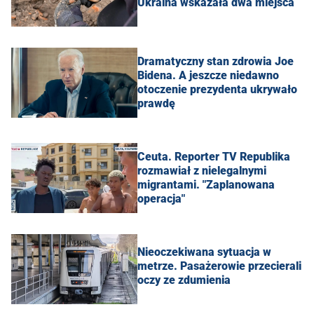
Ukraina wskazała dwa miejsca
Dramatyczny stan zdrowia Joe
Bidena. A jeszcze niedawno
otoczenie prezydenta ukrywało
prawdę
Ceuta. Reporter TV Republika
rozmawiał z nielegalnymi
migrantami. "Zaplanowana
operacja"
Nieoczekiwana sytuacja w
metrze. Pasażerowie przecierali
oczy ze zdumienia