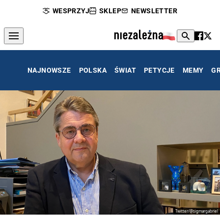
WESPRZYJ
SKLEP
NEWSLETTER
NAJNOWSZE
POLSKA
ŚWIAT
PETYCJE
MEMY
G
Twitter/@sigmargabriel