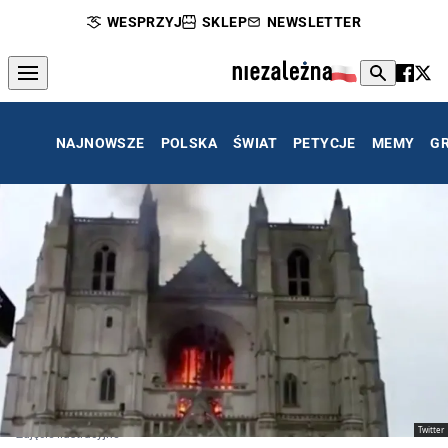
WESPRZYJ
SKLEP
NEWSLETTER
NAJNOWSZE
POLSKA
ŚWIAT
PETYCJE
MEMY
G
Twitter
Zdjęcie ilustracyjne