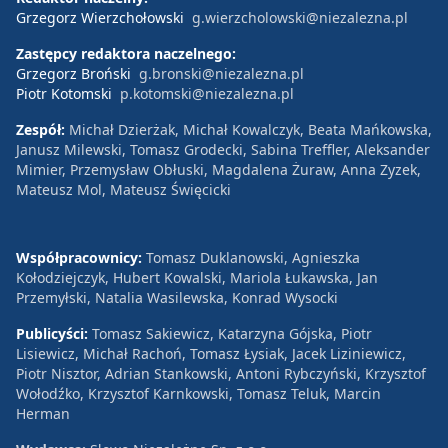
Grzegorz Wierzchołowski
g.wierzcholowski@niezalezna.pl
Zastępcy redaktora naczelnego:
Grzegorz Broński
g.bronski@niezalezna.pl
Piotr Kotomski
p.kotomski@niezalezna.pl
Zespół:
Michał Dzierżak, Michał Kowalczyk, Beata Mańkowska,
Janusz Milewski, Tomasz Grodecki, Sabina Treffler, Aleksander
Mimier, Przemysław Obłuski, Magdalena Żuraw, Anna Zyzek,
Mateusz Mol, Mateusz Święcicki
Współpracownicy:
Tomasz Duklanowski, Agnieszka
Kołodziejczyk, Hubert Kowalski, Mariola Łukawska, Jan
Przemyłski, Natalia Wasilewska, Konrad Wysocki
Publicyści:
Tomasz Sakiewicz, Katarzyna Gójska, Piotr
Lisiewicz, Michał Rachoń, Tomasz Łysiak, Jacek Liziniewicz,
Piotr Nisztor, Adrian Stankowski, Antoni Rybczyński, Krzysztof
Wołodźko, Krzysztof Karnkowski, Tomasz Teluk, Marcin
Herman