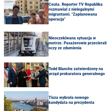
Ceuta. Reporter TV Republika
rozmawiał z nielegalnymi
migrantami. "Zaplanowana
operacja"
Nieoczekiwana sytuacja w
metrze. Pasażerowie przecierali
oczy ze zdumienia
Todd Blanche zatwierdzony na
urząd prokuratora generalnego
Tisza wybrała nowego
kandydata na prezydenta