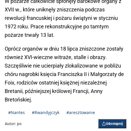
W pożarze całkowicie spłonęły barokowe organy z
XVII w., które uniknęły zniszczenia podczas
rewolucji francuskiej i pożaru świątyni w styczniu
1972 roku. Prace rekonstrukcyjne po tamtym
pożarze trwały 13 lat.
Oprócz organów w dniu 18 lipca zniszczone zostały
również XVI-wieczne witraże, stalle i obrazy.
Szczęśliwie nie ucierpiały zlokalizowane w pobliżu
chóru nagrobki księcia Franciszka II i Małgorzaty de
Foix, rodziców ostatniej księżnej niezależnej
Bretanii, późniejszej królowej Francji, Anny
Bretońskiej.
#Nantes
#Rwandyjczyk
#aresztowanie
Autor:
po
Udostępnij