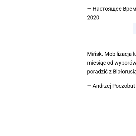
— Настоящее Врем
2020
Mińsk. Mobilizacja l
miesiąc od wyborów,
poradzić z Białorusi
— Andrzej Poczobut