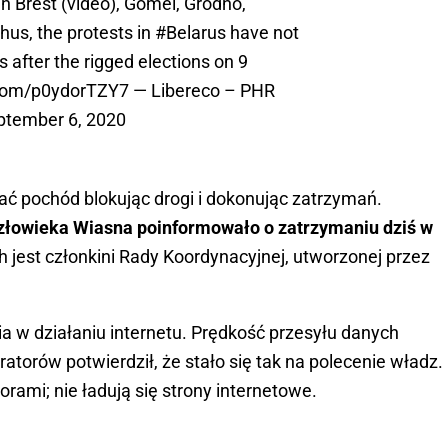
in Brest (video), Gomel, Grodno,
hus, the protests in
#Belarus
have not
after the rigged elections on 9
.com/p0ydorTZY7
— Libereco – PHR
ptember 6, 2020
ać pochód blokując drogi i dokonując zatrzymań.
złowieka Wiasna poinformowało o zatrzymaniu dziś w
jest członkini Rady Koordynacyjnej, utworzonej przez
a w działaniu internetu. Prędkość przesyłu danych
atorów potwierdził, że stało się tak na polecenie władz.
rami; nie ładują się strony internetowe.