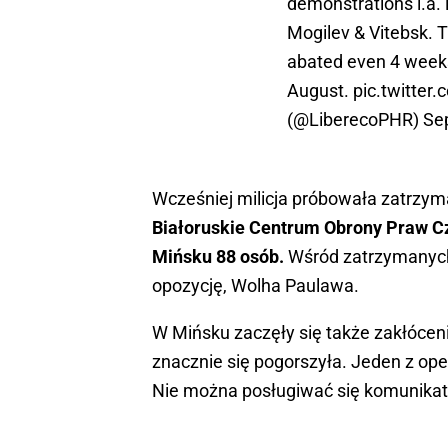
demonstrations i.a. 
Mogilev & Vitebsk. T
abated even 4 weeks 
August.
pic.twitter
(@LiberecoPHR)
Se
Wcześniej milicja próbowała zatrzym
Białoruskie Centrum Obrony Praw C
Mińsku 88 osób.
Wśród zatrzymanych 
opozycję, Wolha Paulawa.
W Mińsku zaczęły się także zakłóceni
znacznie się pogorszyła. Jeden z oper
Nie można posługiwać się komunikato