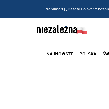
Prenumeruj „Gazetę Polską” z bezpła
NAJNOWSZE
POLSKA
ŚW