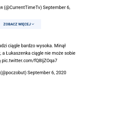
я (@CurrentTimeTv)
September 6,
ZOBACZ WIĘCEJ
udzi ciągle bardzo wysoka. Minął
 a Łukaszenka ciągle nie może sobie
ą
pic.twitter.com/fQ8IjZOqa7
 (@poczobut)
September 6, 2020