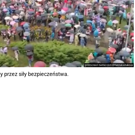
printscreen twitter.com @HannaLiubakova
ny przez siły bezpieczeństwa.