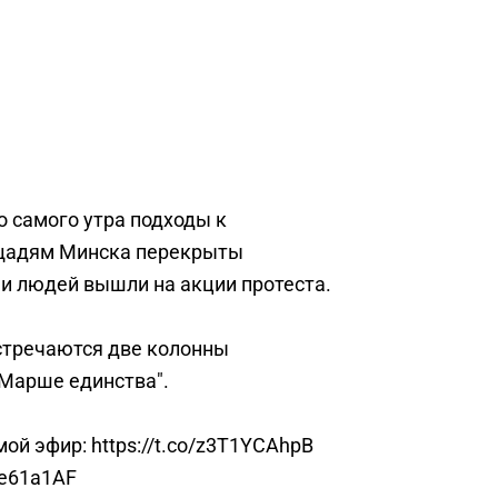
о самого утра подходы к
щадям Минска перекрыты
и людей вышли на акции протеста.
стречаются две колонны
"Марше единства".
мой эфир:
https://t.co/z3T1YCAhpB
ge61a1AF