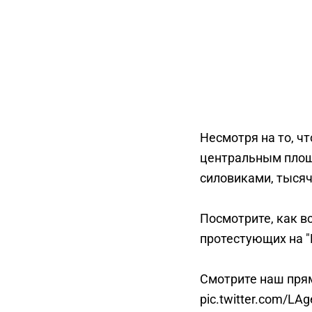
Несмотря на то, чт
центральным пло
силовиками, тысяч
Посмотрите, как в
протестующих на 
Смотрите наш пря
pic.twitter.com/LA