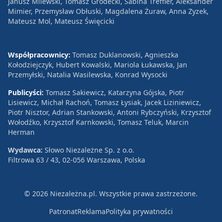
Janusz Milewski, Tomasz Grodecki, Sabina Treffler, Aleksander
Mimier, Przemysław Obłuski, Magdalena Żuraw, Anna Zyzek,
Mateusz Mol, Mateusz Święcicki
Współpracownicy:
Tomasz Duklanowski, Agnieszka
Kołodziejczyk, Hubert Kowalski, Mariola Łukawska, Jan
Przemyłski, Natalia Wasilewska, Konrad Wysocki
Publicyści:
Tomasz Sakiewicz, Katarzyna Gójska, Piotr
Lisiewicz, Michał Rachoń, Tomasz Łysiak, Jacek Liziniewicz,
Piotr Nisztor, Adrian Stankowski, Antoni Rybczyński, Krzysztof
Wołodźko, Krzysztof Karnkowski, Tomasz Teluk, Marcin
Herman
Wydawca:
Słowo Niezależne Sp. z o.o.
Filtrowa 63 / 43, 02-056 Warszawa, Polska
© 2026 Niezależna.pl. Wszystkie prawa zastrzeżone.
Patronat
Reklama
Polityka prywatności