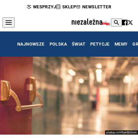
WESPRZYJ
SKLEP
NEWSLETTER
NAJNOWSZE
POLSKA
ŚWIAT
PETYCJE
MEMY
G
pixabay.com/RyanMcGuire