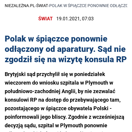
NIEZALEŻNA.PL
›
ŚWIAT
›
POLAK W ŚPIĄCZCE PONOWNIE ODŁĄCZONY 
ŚWIAT
19.01.2021, 07:03
Polak w śpiączce ponownie
odłączony od aparatury. Sąd nie
zgodził się na wizytę konsula RP
Brytyjski sąd przychylił się w poniedziałek
wieczorem do wniosku szpitala w Plymouth w
południowo-zachodniej Anglii, by nie zezwalać
konsulowi RP na dostęp do przebywającego tam,
pozostającego w śpiączce obywatela Polski -
poinformowali jego bliscy. Zgodnie z wcześniejszą
decyzją sądu, szpital w Plymouth ponownie