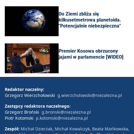
Do Ziemi zbliża się
kilkusetmetrowa planetoida.
"Potencjalnie niebezpieczna"
Premier Kosowa obrzucony
jajami w parlamencie [WIDEO]
Redaktor naczelny:
Grzegorz Wierzchołowski
g.wierzcholowski@niezalezna.pl
Zastępcy redaktora naczelnego:
Grzegorz Broński
g.bronski@niezalezna.pl
Piotr Kotomski
p.kotomski@niezalezna.pl
Zespół:
Michał Dzierżak, Michał Kowalczyk, Beata Mańkowska,