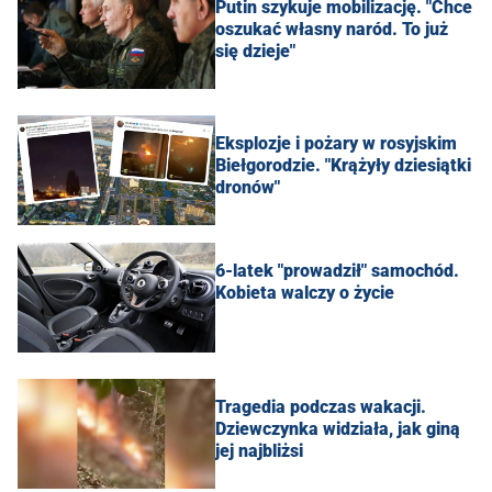
Putin szykuje mobilizację. "Chce
oszukać własny naród. To już
się dzieje"
Eksplozje i pożary w rosyjskim
Biełgorodzie. "Krążyły dziesiątki
dronów"
6-latek "prowadził" samochód.
Kobieta walczy o życie
Tragedia podczas wakacji.
Dziewczynka widziała, jak giną
jej najbliżsi