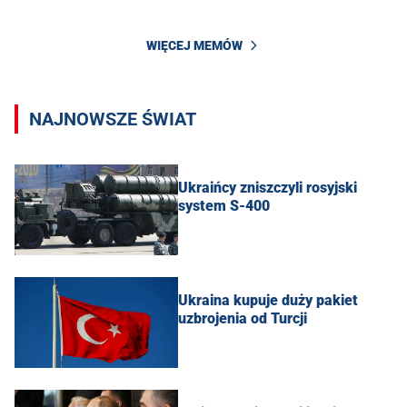
WIĘCEJ MEMÓW
NAJNOWSZE ŚWIAT
Ukraińcy zniszczyli rosyjski
system S-400
Ukraina kupuje duży pakiet
uzbrojenia od Turcji