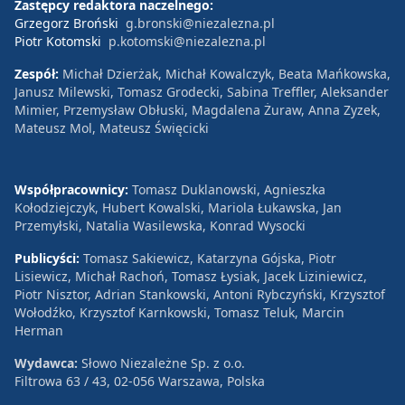
Zastępcy redaktora naczelnego:
Grzegorz Broński
g.bronski@niezalezna.pl
Piotr Kotomski
p.kotomski@niezalezna.pl
Zespół:
Michał Dzierżak, Michał Kowalczyk, Beata Mańkowska,
Janusz Milewski, Tomasz Grodecki, Sabina Treffler, Aleksander
Mimier, Przemysław Obłuski, Magdalena Żuraw, Anna Zyzek,
Mateusz Mol, Mateusz Święcicki
Współpracownicy:
Tomasz Duklanowski, Agnieszka
Kołodziejczyk, Hubert Kowalski, Mariola Łukawska, Jan
Przemyłski, Natalia Wasilewska, Konrad Wysocki
Publicyści:
Tomasz Sakiewicz, Katarzyna Gójska, Piotr
Lisiewicz, Michał Rachoń, Tomasz Łysiak, Jacek Liziniewicz,
Piotr Nisztor, Adrian Stankowski, Antoni Rybczyński, Krzysztof
Wołodźko, Krzysztof Karnkowski, Tomasz Teluk, Marcin
Herman
Wydawca:
Słowo Niezależne Sp. z o.o.
Filtrowa 63 / 43, 02-056 Warszawa, Polska