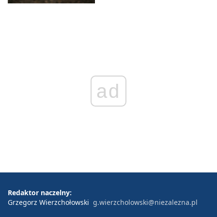
ad
Redaktor naczelny:
Grzegorz Wierzchołowski
g.wierzcholowski@niezalezna.pl