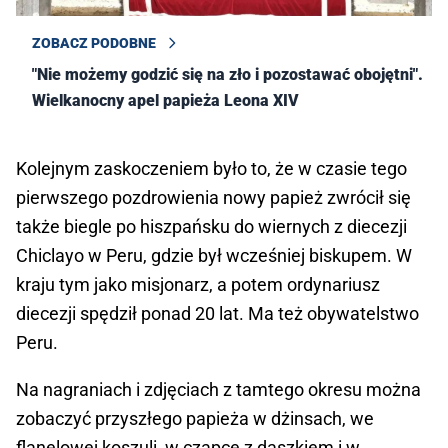
ZOBACZ PODOBNE
"Nie możemy godzić się na zło i pozostawać obojętni".
Wielkanocny apel papieża Leona XIV
Kolejnym zaskoczeniem było to, że w czasie tego
pierwszego pozdrowienia nowy papież zwrócił się
także biegle po hiszpańsku do wiernych z diecezji
Chiclayo w Peru, gdzie był wcześniej biskupem. W
kraju tym jako misjonarz, a potem ordynariusz
diecezji spędził ponad 20 lat. Ma też obywatelstwo
Peru.
Na nagraniach i zdjęciach z tamtego okresu można
zobaczyć przyszłego papieża w dżinsach, we
flanelowej koszuli, w czapce z daszkiem i w