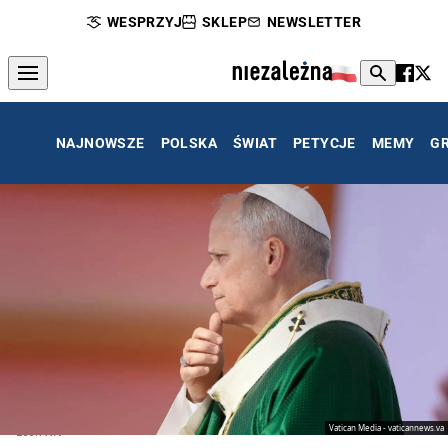
WESPRZYJ
SKLEP
NEWSLETTER
NAJNOWSZE
POLSKA
ŚWIAT
PETYCJE
MEMY
G
Vatican Media - vaticannews.va
Leon XIV