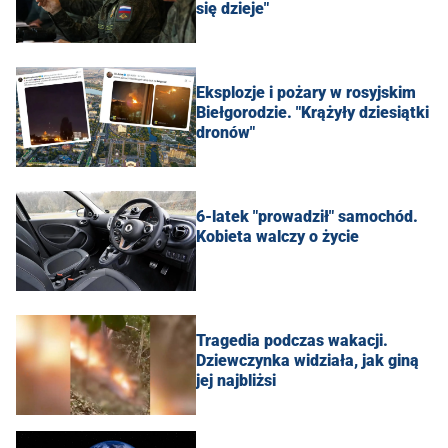
się dzieje"
Eksplozje i pożary w rosyjskim
Biełgorodzie. "Krążyły dziesiątki
dronów"
6-latek "prowadził" samochód.
Kobieta walczy o życie
Tragedia podczas wakacji.
Dziewczynka widziała, jak giną
jej najbliżsi