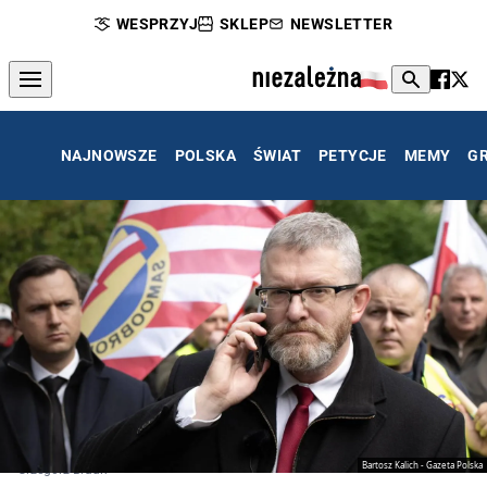
WESPRZYJ
SKLEP
NEWSLETTER
NAJNOWSZE
POLSKA
ŚWIAT
PETYCJE
MEMY
G
Bartosz Kalich - Gazeta Polska
Grzegorz Braun