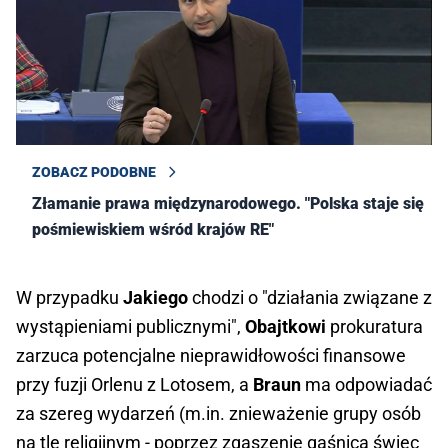
ZOBACZ PODOBNE
Złamanie prawa międzynarodowego. "Polska staje się
pośmiewiskiem wśród krajów RE"
W przypadku
Jakiego
chodzi o "działania związane z
wystąpieniami publicznymi",
Obajtkowi
prokuratura
zarzuca potencjalne nieprawidłowości finansowe
przy fuzji Orlenu z Lotosem, a
Braun
ma odpowiadać
za szereg wydarzeń (m.in. znieważenie grupy osób
na tle religijnym - poprzez zgaszenie gaśnicą świec