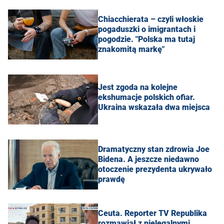
Chiacchierata – czyli włoskie
pogaduszki o imigrantach i
pogodzie. "Polska ma tutaj
znakomitą markę"
Jest zgoda na kolejne
ekshumacje polskich ofiar.
Ukraina wskazała dwa miejsca
Dramatyczny stan zdrowia Joe
Bidena. A jeszcze niedawno
otoczenie prezydenta ukrywało
prawdę
Ceuta. Reporter TV Republika
rozmawiał z nielegalnymi