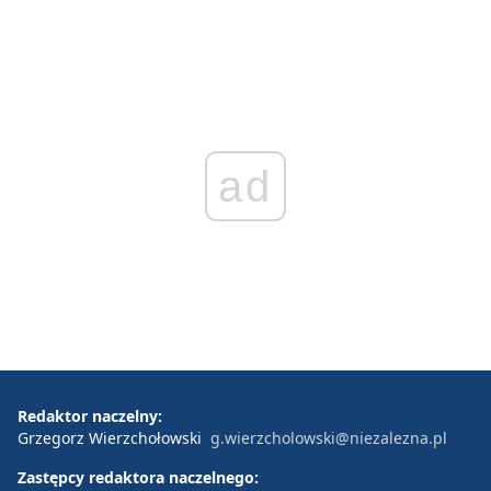
ad
Redaktor naczelny:
Grzegorz Wierzchołowski
g.wierzcholowski@niezalezna.pl
Zastępcy redaktora naczelnego: