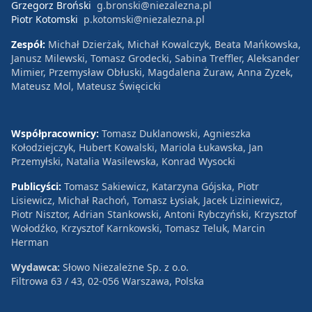
Grzegorz Broński
g.bronski@niezalezna.pl
Piotr Kotomski
p.kotomski@niezalezna.pl
Zespół:
Michał Dzierżak, Michał Kowalczyk, Beata Mańkowska,
Janusz Milewski, Tomasz Grodecki, Sabina Treffler, Aleksander
Mimier, Przemysław Obłuski, Magdalena Żuraw, Anna Zyzek,
Mateusz Mol, Mateusz Święcicki
Współpracownicy:
Tomasz Duklanowski, Agnieszka
Kołodziejczyk, Hubert Kowalski, Mariola Łukawska, Jan
Przemyłski, Natalia Wasilewska, Konrad Wysocki
Publicyści:
Tomasz Sakiewicz, Katarzyna Gójska, Piotr
Lisiewicz, Michał Rachoń, Tomasz Łysiak, Jacek Liziniewicz,
Piotr Nisztor, Adrian Stankowski, Antoni Rybczyński, Krzysztof
Wołodźko, Krzysztof Karnkowski, Tomasz Teluk, Marcin
Herman
Wydawca:
Słowo Niezależne Sp. z o.o.
Filtrowa 63 / 43, 02-056 Warszawa, Polska