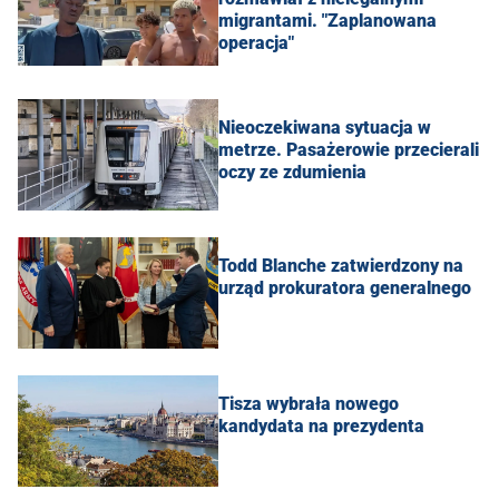
migrantami. "Zaplanowana
operacja"
Nieoczekiwana sytuacja w
metrze. Pasażerowie przecierali
oczy ze zdumienia
Todd Blanche zatwierdzony na
urząd prokuratora generalnego
Tisza wybrała nowego
kandydata na prezydenta