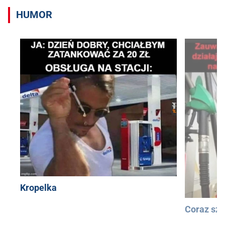
HUMOR
Kropelka
Coraz szy