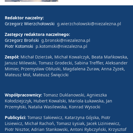
Redaktor naczelny:
Grzegorz Wierzchołowski
g.wierzcholowski@niezalezna.pl
Zastępcy redaktora naczelnego:
Grzegorz Broński
g.bronski@niezalezna.pl
Piotr Kotomski
p.kotomski@niezalezna.pl
Zespół:
Michał Dzierżak, Michał Kowalczyk, Beata Mańkowska,
Janusz Milewski, Tomasz Grodecki, Sabina Treffler, Aleksander
Mimier, Przemysław Obłuski, Magdalena Żuraw, Anna Zyzek,
Mateusz Mol, Mateusz Święcicki
Współpracownicy:
Tomasz Duklanowski, Agnieszka
Kołodziejczyk, Hubert Kowalski, Mariola Łukawska, Jan
Przemyłski, Natalia Wasilewska, Konrad Wysocki
Publicyści:
Tomasz Sakiewicz, Katarzyna Gójska, Piotr
Lisiewicz, Michał Rachoń, Tomasz Łysiak, Jacek Liziniewicz,
Piotr Nisztor, Adrian Stankowski, Antoni Rybczyński, Krzysztof