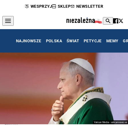
WESPRZYJ
SKLEP
NEWSLETTER
NAJNOWSZE
POLSKA
ŚWIAT
PETYCJE
MEMY
G
Vatican Media - vaticannews.va
Leon XIV