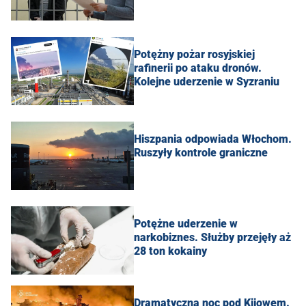
Potężny pożar rosyjskiej
rafinerii po ataku dronów.
Kolejne uderzenie w Syzraniu
Hiszpania odpowiada Włochom.
Ruszyły kontrole graniczne
Potężne uderzenie w
narkobiznes. Służby przejęły aż
28 ton kokainy
Dramatyczna noc pod Kijowem.