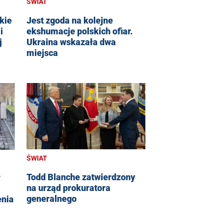
ŚWIAT
kie
Jest zgoda na kolejne
i
ekshumacje polskich ofiar.
j
Ukraina wskazała dwa
miejsca
ŚWIAT
Todd Blanche zatwierdzony
w
na urząd prokuratora
generalnego
enia