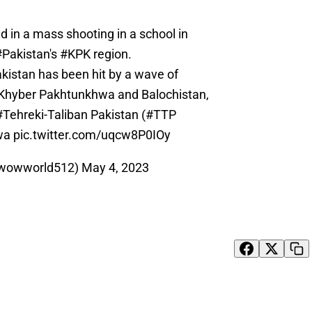
ed
in a mass shooting in a school in
#Pakistan
's
#KPK
region.
kistan has been hit by a wave of
n Khyber Pakhtunkhwa and Balochistan,
#Tehreki
-Taliban Pakistan (
#TTP
wa
pic.twitter.com/uqcw8P0IOy
wowworld512)
May 4, 2023