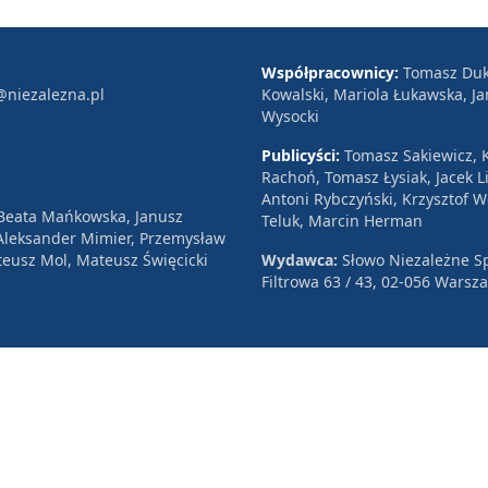
Współpracownicy:
Tomasz Duk
@niezalezna.pl
Kowalski, Mariola Łukawska, Ja
Wysocki
Publicyści:
Tomasz Sakiewicz, K
Rachoń, Tomasz Łysiak, Jacek Li
Antoni Rybczyński, Krzysztof 
 Beata Mańkowska, Janusz
Teluk, Marcin Herman
, Aleksander Mimier, Przemysław
eusz Mol, Mateusz Święcicki
Wydawca:
Słowo Niezależne Sp
Filtrowa 63 / 43, 02-056 Warsz
rzeżone.