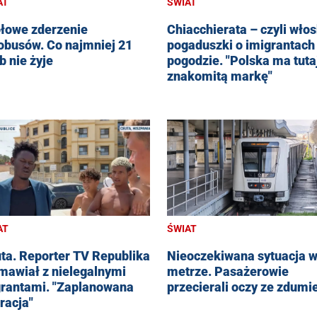
AT
ŚWIAT
łowe zderzenie
Chiacchierata – czyli włos
obusów. Co najmniej 21
pogaduszki o imigrantach 
b nie żyje
pogodzie. "Polska ma tuta
znakomitą markę"
AT
ŚWIAT
ta. Reporter TV Republika
Nieoczekiwana sytuacja 
mawiał z nielegalnymi
metrze. Pasażerowie
rantami. "Zaplanowana
przecierali oczy ze zdumi
racja"