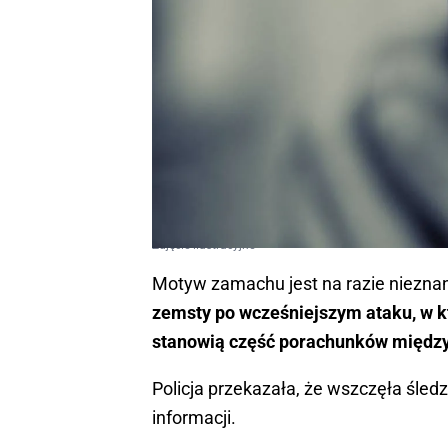
Zdjęcie ilustracyjne
Motyw zamachu jest na razie nieznany,
zemsty po wcześniejszym ataku, w kt
stanowią część porachunków między 
Policja przekazała, że wszczęła śled
informacji.