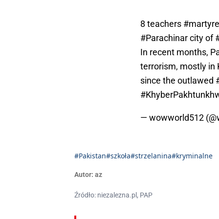
8 teachers
#martyr
#Parachinar
city of
In recent months, Pa
terrorism, mostly i
since the outlawed
#KhyberPakhtunkh
— wowworld512 (@
#Pakistan
#szkoła
#strzelanina
#kryminalne
Autor:
az
Źródło: niezalezna.pl, PAP