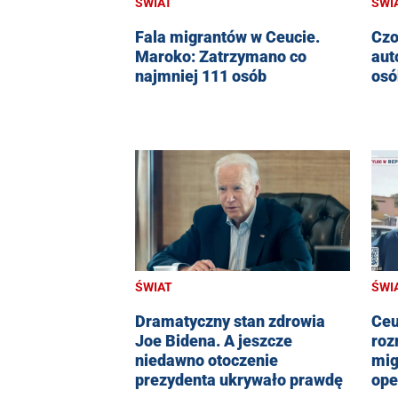
ŚWIAT
ŚWI
Fala migrantów w Ceucie.
Czo
Maroko: Zatrzymano co
aut
najmniej 111 osób
osó
ŚWIAT
ŚWI
Dramatyczny stan zdrowia
Ceu
Joe Bidena. A jeszcze
roz
niedawno otoczenie
mig
prezydenta ukrywało prawdę
ope