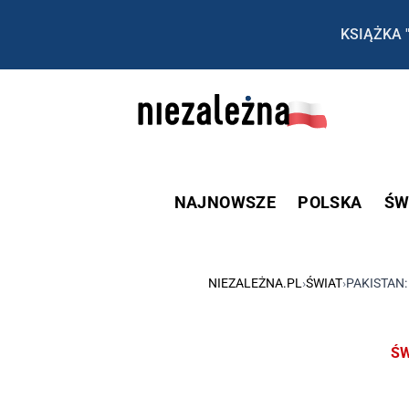
KSIĄŻKA 
NAJNOWSZE
POLSKA
ŚW
NIEZALEŻNA.PL
›
ŚWIAT
›
PAKISTAN:
ŚW