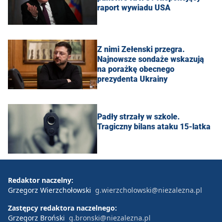
raport wywiadu USA
Z nimi Zełenski przegra.
Najnowsze sondaże wskazują
na porażkę obecnego
prezydenta Ukrainy
Padły strzały w szkole.
Tragiczny bilans ataku 15-latka
Redaktor naczelny:
Grzegorz Wierzchołowski
g.wierzcholowski@niezalezna.pl
Zastępcy redaktora naczelnego:
Grzegorz Broński
g.bronski@niezalezna.pl