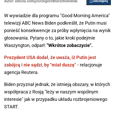
Autor:
albicla.com@GrzegorzWierzchołowski
Udostępnij
W wywiadzie dla programu "Good Morning America"
telewizji ABC News Biden podkreślił, że Putin musi
ponieść konsekwencje za próby wpłynięcia na wynik
głosowania. Pytany o to, jakie kroki podejmie
Waszyngton, odparł:
"Wkrótce zobaczycie".
Prezydent USA dodał, że uważa, iż Putin jest
zabójcą i nie sądzi, by "miał duszę" -
relacjonuje
agencja Reutera.
Biden przyznał jednak, że istnieją obszary, w których
współpraca z Rosją "leży w naszym wspólnym
interesie" jak w przypadku układu rozbrojeniowego
START.