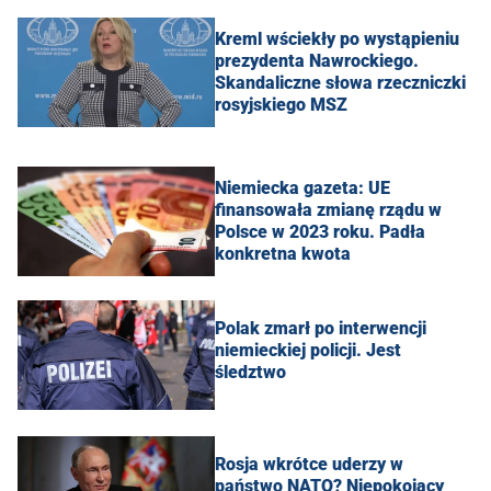
Kreml wściekły po wystąpieniu
prezydenta Nawrockiego.
Skandaliczne słowa rzeczniczki
rosyjskiego MSZ
Niemiecka gazeta: UE
finansowała zmianę rządu w
Polsce w 2023 roku. Padła
konkretna kwota
Polak zmarł po interwencji
niemieckiej policji. Jest
śledztwo
Rosja wkrótce uderzy w
państwo NATO? Niepokojący