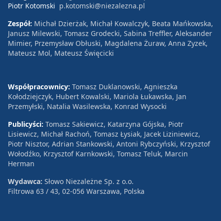
Piotr Kotomski
p.kotomski@niezalezna.pl
Zespół:
Michał Dzierżak, Michał Kowalczyk, Beata Mańkowska,
Janusz Milewski, Tomasz Grodecki, Sabina Treffler, Aleksander
Mimier, Przemysław Obłuski, Magdalena Żuraw, Anna Zyzek,
Mateusz Mol, Mateusz Święcicki
Współpracownicy:
Tomasz Duklanowski, Agnieszka
Kołodziejczyk, Hubert Kowalski, Mariola Łukawska, Jan
Przemyłski, Natalia Wasilewska, Konrad Wysocki
Publicyści:
Tomasz Sakiewicz, Katarzyna Gójska, Piotr
Lisiewicz, Michał Rachoń, Tomasz Łysiak, Jacek Liziniewicz,
Piotr Nisztor, Adrian Stankowski, Antoni Rybczyński, Krzysztof
Wołodźko, Krzysztof Karnkowski, Tomasz Teluk, Marcin
Herman
Wydawca:
Słowo Niezależne Sp. z o.o.
Filtrowa 63 / 43, 02-056 Warszawa, Polska