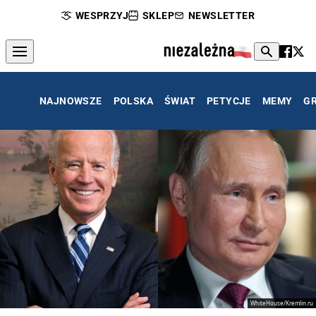
WESPRZYJ
SKLEP
NEWSLETTER
NAJNOWSZE
POLSKA
ŚWIAT
PETYCJE
MEMY
G
WhiteHouse/Kremlin.ru