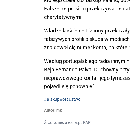
którego czele stoi biskup Valerio, po
Fałszerze prosili o przekazywanie da
charytatywnymi.
Władze kościelne Lizbony przekazały,
fałszywych profili biskupa w mediach
znajdował się numer konta, na które 
Według portugalskiego radia innym hie
Beja Fernando Paiva. Duchowny prz
nieprawdziwego konta i jego tymczas
pojawił się ponownie"
#Biskup
#oszustwo
Autor:
mk
Źródło: niezalezna.pl, PAP