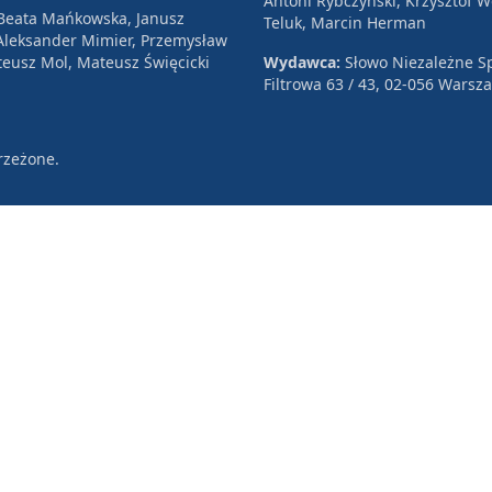
Antoni Rybczyński, Krzysztof 
 Beata Mańkowska, Janusz
Teluk, Marcin Herman
, Aleksander Mimier, Przemysław
eusz Mol, Mateusz Święcicki
Wydawca:
Słowo Niezależne Sp
Filtrowa 63 / 43, 02-056 Warsz
rzeżone.