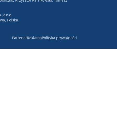
Wołodźko, Krzysztof Karnkowski, Tomasz
. z o.o.
awa, Polska
Patronat
Reklama
Polityka prywatności