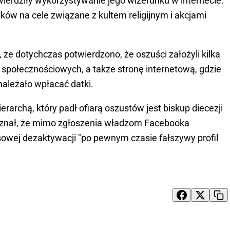
twierdziły wykorzystywanie jego wizerunku w internecie.
tków na cele związane z kultem religijnym i akcjami
 że dotychczas potwierdzono, że oszuści założyli kilka
 społecznościowych, a także stronę internetową, gdzie
należało wpłacać datki.
rarchą, który padł ofiarą oszustów jest biskup diecezji
yznał, że mimo zgłoszenia władzom Facebooka
owej dezaktywacji "po pewnym czasie fałszywy profil