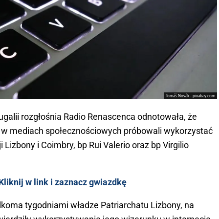
Tomáš Novák - pixabay.com
tugalii rozgłośnia Radio Renascenca odnotowała, że
k w mediach społecznościowych próbowali wykorzystać
 Lizbony i Coimbry, bp Rui Valerio oraz bp Virgilio
liknij w link i zaznacz gwiazdkę
ilkoma tygodniami władze Patriarchatu Lizbony, na