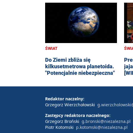
ŚWIAT
ŚWI
Do Ziemi zbliża się
Pre
kilkusetmetrowa planetoida.
jaj
"Potencjalnie niebezpieczna"
[WI
Redaktor naczelny:
Grzegorz Wierzchołowski
g.wierzcholowski
Zastępcy redaktora naczelnego:
Grzegorz Broński
g.bronski@niezalezna.pl
Piotr Kotomski
p.kotomski@niezalezna.pl