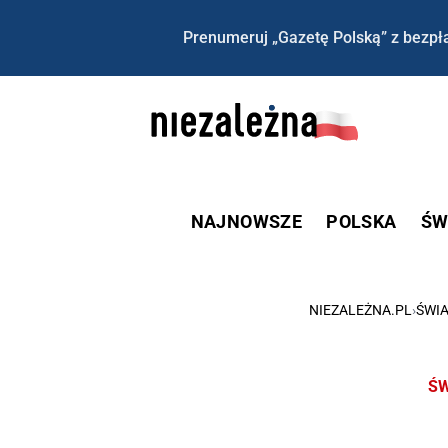
Prenumeruj „Gazetę Polską” z bezpła
NAJNOWSZE
POLSKA
ŚW
NIEZALEŻNA.PL
›
ŚWIA
ŚW