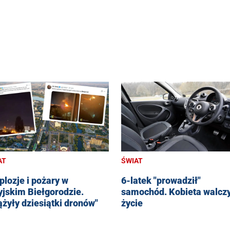
AT
ŚWIAT
plozje i pożary w
6-latek "prowadził"
yjskim Biełgorodzie.
samochód. Kobieta walczy
ążyły dziesiątki dronów"
życie