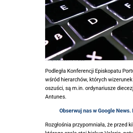
Kolejne oszustwo w sieci
Podległa Konferencji Episkopatu Por
wśród hierarchów, których wizerune
oszuści, są m.in. ordynariusze diecezji
Antunes.
Obserwuj nas w Google News. K
Rozgłośnia przypomniała, że przed k