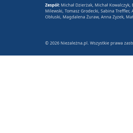
Zespół:
Michał Dzierżak, Michał Kowalczyk,
Milewski, Tomasz Grodecki, Sabina Treffler
Obłuski, Magdalena Żuraw, Anna Zyzek, Mat
© 2026 Niezależna.pl. Wszystkie prawa zast