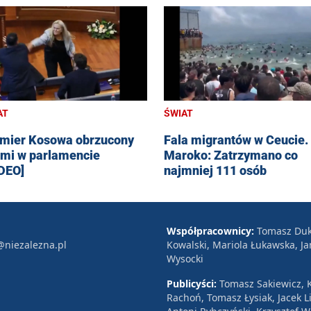
AT
ŚWIAT
mier Kosowa obrzucony
Fala migrantów w Ceucie.
ami w parlamencie
Maroko: Zatrzymano co
DEO]
najmniej 111 osób
Współpracownicy:
Tomasz Duk
@niezalezna.pl
Kowalski, Mariola Łukawska, Ja
Wysocki
Publicyści:
Tomasz Sakiewicz, K
Rachoń, Tomasz Łysiak, Jacek Li