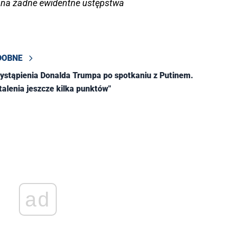
ak na żadne ewidentne ustępstwa
DOBNE
stąpienia Donalda Trumpa po spotkaniu z Putinem.
alenia jeszcze kilka punktów"
ad