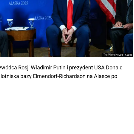
The White House - x.com
ywódca Rosji Władimir Putin i prezydent USA Donald
 lotniska bazy Elmendorf-Richardson na Alasce po