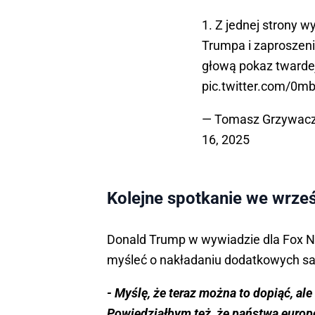
1. Z jednej strony w
Trumpa i zaproszeni
głową pokaz twardej 
pic.twitter.com/0m
— Tomasz Grzywac
16, 2025
Kolejne spotkanie we wrze
Donald Trump w wywiadzie dla Fox N
myśleć o nakładaniu dodatkowych sank
- Myślę, że teraz można to dopiąć, ale
Powiedziałbym też, że państwa europe