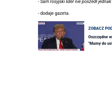
- Sam rosyjski lider nie poszedł jedn
- dodaje gazeta.
ZOBACZ PO
Oszczędne wy
"Mamy do ust