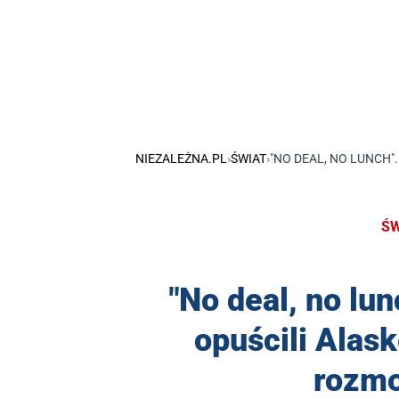
NIEZALEŻNA.PL
›
ŚWIAT
›
"NO DEAL, NO LUNCH"
ŚW
"No deal, no lu
opuścili Alas
rozm