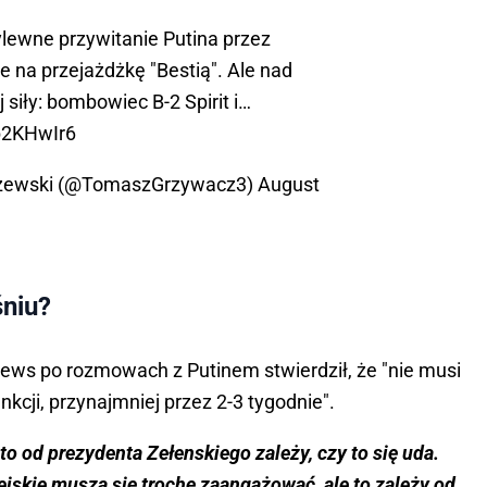
ylewne przywitanie Putina przez
e na przejażdżkę "Bestią". Ale nad
siły: bombowiec B-2 Spirit i…
b2KHwIr6
zewski (@TomaszGrzywacz3)
August
śniu?
ews po rozmowach z Putinem stwierdził, że "nie musi
cji, przynajmniej przez 2-3 tygodnie".
 to od prezydenta Zełenskiego zależy, czy to się uda.
jskie muszą się trochę zaangażować, ale to zależy od