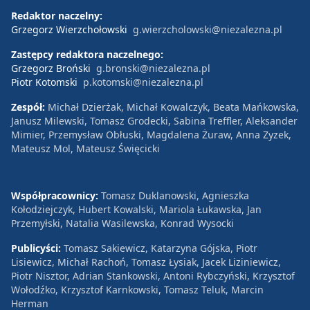
Redaktor naczelny:
Grzegorz Wierzchołowski
g.wierzcholowski@niezalezna.pl
Zastępcy redaktora naczelnego:
Grzegorz Broński
g.bronski@niezalezna.pl
Piotr Kotomski
p.kotomski@niezalezna.pl
Zespół:
Michał Dzierżak, Michał Kowalczyk, Beata Mańkowska,
Janusz Milewski, Tomasz Grodecki, Sabina Treffler, Aleksander
Mimier, Przemysław Obłuski, Magdalena Żuraw, Anna Zyzek,
Mateusz Mol, Mateusz Święcicki
Współpracownicy:
Tomasz Duklanowski, Agnieszka
Kołodziejczyk, Hubert Kowalski, Mariola Łukawska, Jan
Przemyłski, Natalia Wasilewska, Konrad Wysocki
Publicyści:
Tomasz Sakiewicz, Katarzyna Gójska, Piotr
Lisiewicz, Michał Rachoń, Tomasz Łysiak, Jacek Liziniewicz,
Piotr Nisztor, Adrian Stankowski, Antoni Rybczyński, Krzysztof
Wołodźko, Krzysztof Karnkowski, Tomasz Teluk, Marcin
Herman