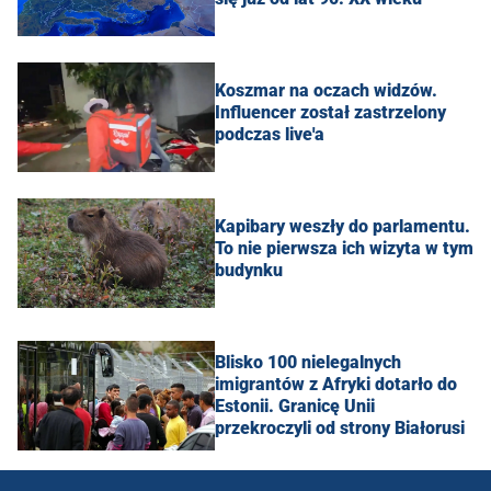
Koszmar na oczach widzów.
Influencer został zastrzelony
podczas live'a
Kapibary weszły do parlamentu.
To nie pierwsza ich wizyta w tym
budynku
Blisko 100 nielegalnych
imigrantów z Afryki dotarło do
Estonii. Granicę Unii
przekroczyli od strony Białorusi