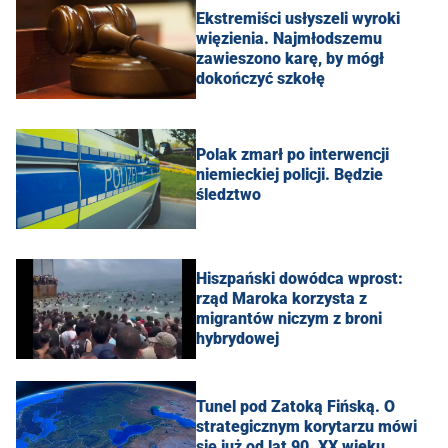
Ekstremiści usłyszeli wyroki
więzienia. Najmłodszemu
zawieszono karę, by mógł
dokończyć szkołę
Polak zmarł po interwencji
niemieckiej policji. Będzie
śledztwo
Hiszpański dowódca wprost:
rząd Maroka korzysta z
migrantów niczym z broni
hybrydowej
Tunel pod Zatoką Fińską. O
strategicznym korytarzu mówi
się już od lat 90. XX wieku