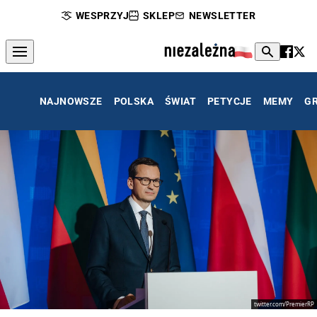
WESPRZYJ
SKLEP
NEWSLETTER
NAJNOWSZE
POLSKA
ŚWIAT
PETYCJE
MEMY
G
twitter.com/PremierRP