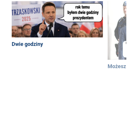
Dwie godziny
Możesz u