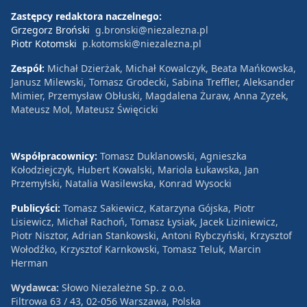
Zastępcy redaktora naczelnego:
Grzegorz Broński
g.bronski@niezalezna.pl
Piotr Kotomski
p.kotomski@niezalezna.pl
Zespół:
Michał Dzierżak, Michał Kowalczyk, Beata Mańkowska,
Janusz Milewski, Tomasz Grodecki, Sabina Treffler, Aleksander
Mimier, Przemysław Obłuski, Magdalena Żuraw, Anna Zyzek,
Mateusz Mol, Mateusz Święcicki
Współpracownicy:
Tomasz Duklanowski, Agnieszka
Kołodziejczyk, Hubert Kowalski, Mariola Łukawska, Jan
Przemyłski, Natalia Wasilewska, Konrad Wysocki
Publicyści:
Tomasz Sakiewicz, Katarzyna Gójska, Piotr
Lisiewicz, Michał Rachoń, Tomasz Łysiak, Jacek Liziniewicz,
Piotr Nisztor, Adrian Stankowski, Antoni Rybczyński, Krzysztof
Wołodźko, Krzysztof Karnkowski, Tomasz Teluk, Marcin
Herman
Wydawca:
Słowo Niezależne Sp. z o.o.
Filtrowa 63 / 43, 02-056 Warszawa, Polska