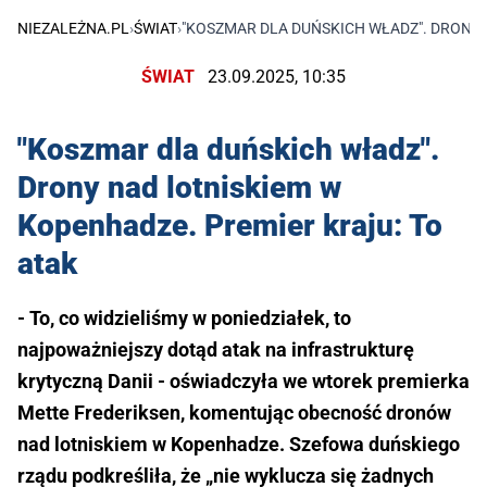
NIEZALEŻNA.PL
›
ŚWIAT
›
"KOSZMAR DLA DUŃSKICH WŁADZ". DRONY 
ŚWIAT
23.09.2025, 10:35
"Koszmar dla duńskich władz".
Drony nad lotniskiem w
Kopenhadze. Premier kraju: To
atak
- To, co widzieliśmy w poniedziałek, to
najpoważniejszy dotąd atak na infrastrukturę
krytyczną Danii - oświadczyła we wtorek premierka
Mette Frederiksen, komentując obecność dronów
nad lotniskiem w Kopenhadze. Szefowa duńskiego
rządu podkreśliła, że „nie wyklucza się żadnych