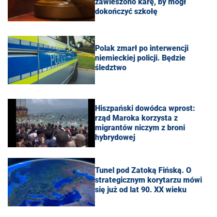
zawieszono karę, by mógł
dokończyć szkołę
Polak zmarł po interwencji
niemieckiej policji. Będzie
śledztwo
Hiszpański dowódca wprost:
rząd Maroka korzysta z
migrantów niczym z broni
hybrydowej
Tunel pod Zatoką Fińską. O
strategicznym korytarzu mówi
się już od lat 90. XX wieku