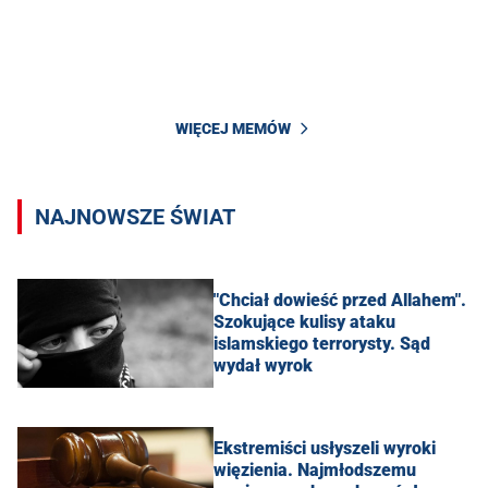
WIĘCEJ MEMÓW
NAJNOWSZE ŚWIAT
"Chciał dowieść przed Allahem".
Szokujące kulisy ataku
islamskiego terrorysty. Sąd
wydał wyrok
Ekstremiści usłyszeli wyroki
więzienia. Najmłodszemu