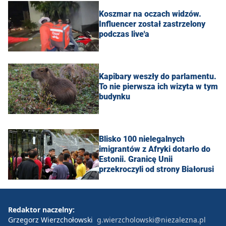
Koszmar na oczach widzów.
Influencer został zastrzelony
podczas live'a
Kapibary weszły do parlamentu.
To nie pierwsza ich wizyta w tym
budynku
Blisko 100 nielegalnych
imigrantów z Afryki dotarło do
Estonii. Granicę Unii
przekroczyli od strony Białorusi
Redaktor naczelny:
Grzegorz Wierzchołowski
g.wierzcholowski@niezalezna.pl