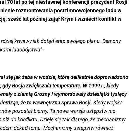
al 70 lat po tej niesławnej konferencji prezydent Rosji
agnienie rozmontowania postzimnowojennego ładu w
ę, sześć lat później zajął Krym i wzniecił konflikt w
ardziej krwawy jak dotąd etap swojego planu. Demony
dkami ludobójstwa" -
 się jak żaba w wodzie, którą delikatnie doprowadzono
 gdy Rosja zwiększała temperaturę. W 1999 r., kiedy
ównały z ziemią Grozny i wymordowały dziesiątki tysięcy
ierdząc, że to wewnętrzna sprawa Rosji.
Kiedy wojska
 znów pozostał bierny. Ta nowa wersja ustępstw nie
iż do konfliktu. Dzieje się tak dlatego, że mechanizmy
k siedem dekad temu. Mechanizmy ustępstw również