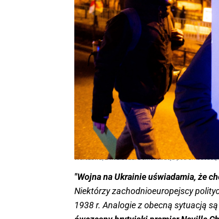
Warszawa, 24.02.2022. Demonstracja pod ambasadą U
"Wojna na Ukrainie uświadamia, że cho
Niektórzy zachodnioeuropejscy polityc
1938 r. Analogie z obecną sytuacją s