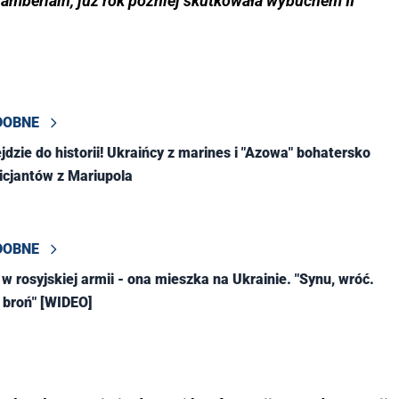
hamberlain, już rok później skutkowała wybuchem II
DOBNE
jdzie do historii! Ukraińcy z marines i "Azowa" bohatersko
licjantów z Mariupola
DOBNE
 w rosyjskiej armii - ona mieszka na Ukrainie. "Synu, wróć.
 broń" [WIDEO]