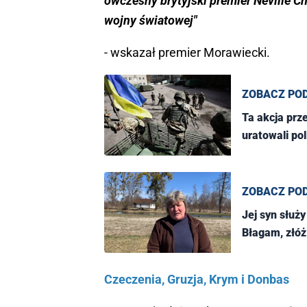
ówczesny brytyjski premier Neville C
wojny światowej"
- wskazał premier Morawiecki.
ZOBACZ PO
Ta akcja prze
uratowali po
ZOBACZ PO
Jej syn służy
Błagam, złóż
Czeczenia, Gruzja, Krym i Donbas