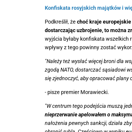
Konfiskata rosyjskich majątków i wi
Podkreślił, że
choć kraje europejskie
dostarczając uzbrojenie, to można zr
wyjścia byłaby konfiskata wszelkich 
wpływy z tego powinny zostać wykor
"Należy też wysłać więcej broni dla ws
zgodą NATO, dostarczać sąsiadowi ws
się zjednoczyć, aby opracować plany 
- pisze premier Morawiecki.
"W centrum tego podejścia muszą je
nieprzerwanie apelowałem o maksyma
nałożenia pewnych sankcji, działa zb
obronić rubla. Częściowo w wyniku e