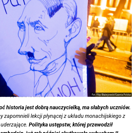
Fot. Filip Błażejowski/Gazeta Polska
krainy po ataku na Ukrainę.
ć historia jest dobrą nauczycielką, ma słabych uczniów.
y zapomnieli lekcji płynącej z układu monachijskiego z
ą uderzające.
Polityka ustępstw, której przewodził