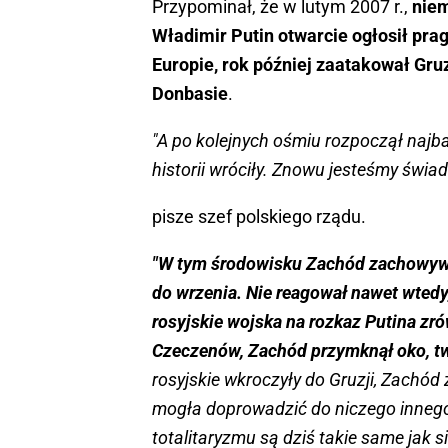
Przypominał, że w lutym 2007 r.,
niem
Władimir Putin otwarcie ogłosił pr
Europie, rok później zaatakował Gruzj
Donbasie
.
"A po kolejnych ośmiu rozpoczął najb
historii wróciły. Znowu jesteśmy świa
pisze szef polskiego rządu.
"W tym środowisku Zachód zachowywał
do wrzenia. Nie reagował nawet wtedy,
rosyjskie wojska na rozkaz Putina zr
Czeczenów, Zachód przymknął oko, tw
rosyjskie wkroczyły do Gruzji, Zachód
mogła doprowadzić do niczego innego n
totalitaryzmu są dziś takie same ja