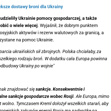
ększe dostawy broni dla Ukrainy
 udzieliły Ukrainie pomocy gospodarczej, a także
obić o wiele więcej
. Wyjaśnił, że dobrym punktem
rosyjskich aktywów i rezerw walutowych za granicą, a
zystane na pomoc Ukrainie.
parcia ukraińskich sił zbrojnych. Polska chciałaby, za
zelkiego rodzaju broń. W dodatku cała Europa powinna
odbudowy Ukrainy po wojnie"
dnak znajdować się
sankcje. Konsekwentnie i
lne sankcje gospodarcze wobec Rosji
. Ale Europa, mimo
yt wolno. Tymczasem Kreml dołożył wszelkich starań, aby
uropejskich zakupów energii Rosja ma nadwyżkę na