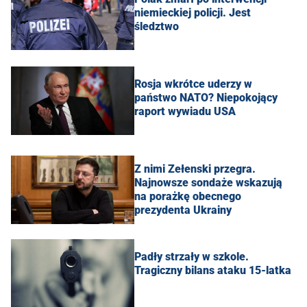
niemieckiej policji. Jest
śledztwo
Rosja wkrótce uderzy w
państwo NATO? Niepokojący
raport wywiadu USA
Z nimi Zełenski przegra.
Najnowsze sondaże wskazują
na porażkę obecnego
prezydenta Ukrainy
Padły strzały w szkole.
Tragiczny bilans ataku 15-latka