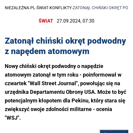
NIEZALEŻNA.PL
›
ŚWIAT
›
KONFLIKTY
›
ZATONĄŁ CHIŃSKI OKRĘT PO
ŚWIAT
27.09.2024, 07:30
Zatonął chiński okręt podwodny
z napędem atomowym
Nowy chiński okręt podwodny o napędzie
atomowym zatonął w tym roku - poinformował w
czwartek "Wall Street Journal", powołując się na
urzędnika Departamentu Obrony USA. Może to być
potencjalnym kłopotem dla Pekinu, który stara się
zwiększyć swoje zdolności militarne - ocenia
"WSJ".