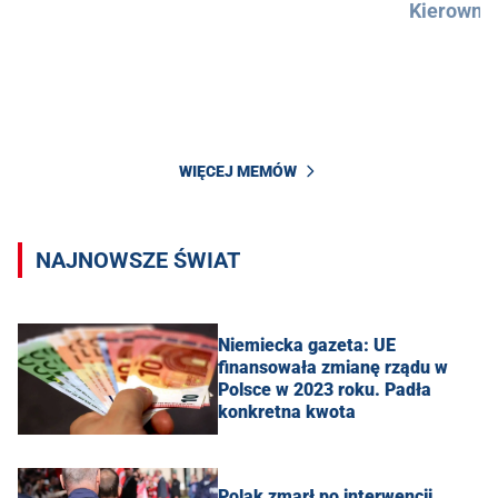
Kierowni
WIĘCEJ MEMÓW
NAJNOWSZE ŚWIAT
Niemiecka gazeta: UE
finansowała zmianę rządu w
Polsce w 2023 roku. Padła
konkretna kwota
Polak zmarł po interwencji