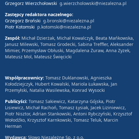
Grzegorz Wierzchołowski
g.wierzcholowski@niezalezna.pl
Zastępcy redaktora naczelnego:
Grzegorz Broński
g.bronski@niezalezna.pl
Piotr Kotomski
p.kotomski@niezalezna.pl
Zespół:
Michał Dzierżak, Michał Kowalczyk, Beata Mańkowska,
Janusz Milewski, Tomasz Grodecki, Sabina Treffler, Aleksander
Mimier, Przemysław Obłuski, Magdalena Żuraw, Anna Zyzek,
Mateusz Mol, Mateusz Święcicki
Współpracownicy:
Tomasz Duklanowski, Agnieszka
Kołodziejczyk, Hubert Kowalski, Mariola Łukawska, Jan
Przemyłski, Natalia Wasilewska, Konrad Wysocki
Publicyści:
Tomasz Sakiewicz, Katarzyna Gójska, Piotr
Lisiewicz, Michał Rachoń, Tomasz Łysiak, Jacek Liziniewicz,
Piotr Nisztor, Adrian Stankowski, Antoni Rybczyński, Krzysztof
Wołodźko, Krzysztof Karnkowski, Tomasz Teluk, Marcin
Herman
Wydawca:
Słowo Niezależne Sp. z o.o.