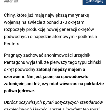
Autor:
mt
Udostępnij
Chiny, które już mają największą marynarkę
wojenną na świecie z ponad 370 okrętami,
rozpoczęły produkcję nowej generacji okrętów
podwodnych o napędzie atomowym - podkreśla
Reuters.
Pragnący zachować anonimowości urzędnik
Pentagonu wyjaśnił, że pierwszy tego typu chiński
okręt podwodny
zatonął między majem a
czerwcem. Nie jest jasne, co spowodowało
zatonięcie, ani też, czy miał wówczas na pokładzie
paliwo jądrowe.
Oprócz oczywistych pytań dotyczących standardów
szkoleniowych i jakości sprzętu, incydent ten rodzi