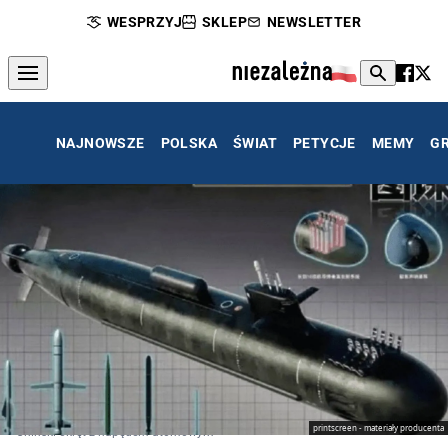
WESPRZYJ
SKLEP
NEWSLETTER
NAJNOWSZE
POLSKA
ŚWIAT
PETYCJE
MEMY
G
printscreen - materiały producenta
Chiński okręt z napędem atomowym