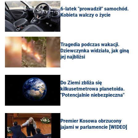
6-latek "prowadził" samochód.
Kobieta walczy o życie
Tragedia podczas wakacji.
Dziewczynka widziała, jak giną
jej najbliżsi
Do Ziemi zbliża się
kilkusetmetrowa planetoida.
"Potencjalnie niebezpieczna"
Premier Kosowa obrzucony
jajami w parlamencie [WIDEO]