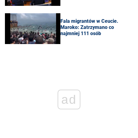
Fala migrantów w Ceucie.
Maroko: Zatrzymano co
najmniej 111 osób
ad