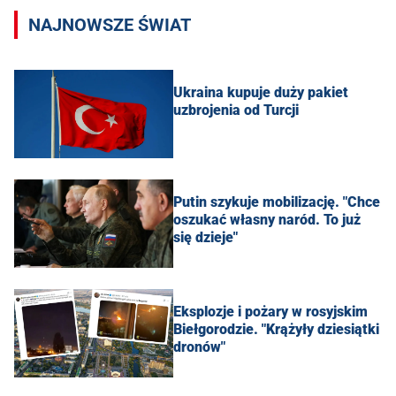
NAJNOWSZE ŚWIAT
Ukraina kupuje duży pakiet
uzbrojenia od Turcji
Putin szykuje mobilizację. "Chce
oszukać własny naród. To już
się dzieje"
Eksplozje i pożary w rosyjskim
Biełgorodzie. "Krążyły dziesiątki
dronów"