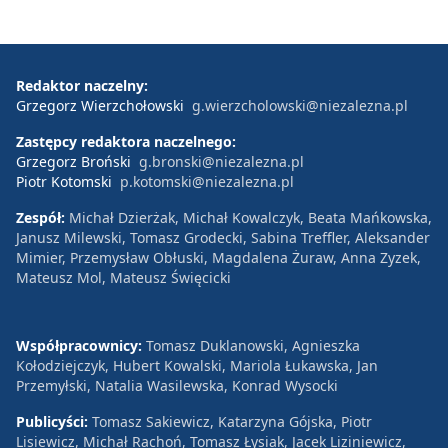
Redaktor naczelny:
Grzegorz Wierzchołowski
g.wierzcholowski@niezalezna.pl
Zastępcy redaktora naczelnego:
Grzegorz Broński
g.bronski@niezalezna.pl
Piotr Kotomski
p.kotomski@niezalezna.pl
Zespół:
Michał Dzierżak, Michał Kowalczyk, Beata Mańkowska,
Janusz Milewski, Tomasz Grodecki, Sabina Treffler, Aleksander
Mimier, Przemysław Obłuski, Magdalena Żuraw, Anna Zyzek,
Mateusz Mol, Mateusz Święcicki
Współpracownicy:
Tomasz Duklanowski, Agnieszka
Kołodziejczyk, Hubert Kowalski, Mariola Łukawska, Jan
Przemyłski, Natalia Wasilewska, Konrad Wysocki
Publicyści:
Tomasz Sakiewicz, Katarzyna Gójska, Piotr
Lisiewicz, Michał Rachoń, Tomasz Łysiak, Jacek Liziniewicz,