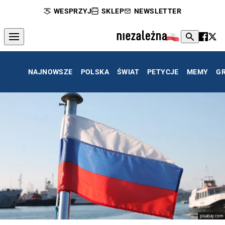
WESPRZYJ
SKLEP
NEWSLETTER
NAJNOWSZE
POLSKA
ŚWIAT
PETYCJE
MEMY
G
pixabay.com