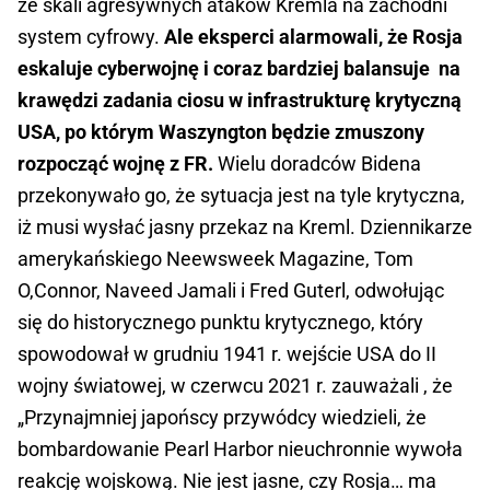
ze skali agresywnych ataków Kremla na zachodni
system cyfrowy.
Ale eksperci alarmowali, że Rosja
eskaluje cyberwojnę i coraz bardziej balansuje na
krawędzi zadania ciosu w infrastrukturę krytyczną
USA, po którym Waszyngton będzie zmuszony
rozpocząć wojnę z FR.
Wielu doradców Bidena
przekonywało go, że sytuacja jest na tyle krytyczna,
iż musi wysłać jasny przekaz na Kreml. Dziennikarze
amerykańskiego Neewsweek Magazine, Tom
O,Connor, Naveed Jamali i Fred Guterl, odwołując
się do historycznego punktu krytycznego, który
spowodował w grudniu 1941 r. wejście USA do II
wojny światowej, w czerwcu 2021 r. zauważali , że
„Przynajmniej japońscy przywódcy wiedzieli, że
bombardowanie Pearl Harbor nieuchronnie wywoła
reakcję wojskową. Nie jest jasne, czy Rosja… ma