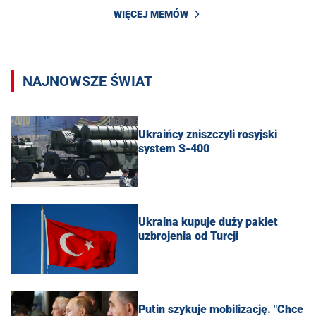
WIĘCEJ MEMÓW
NAJNOWSZE ŚWIAT
Ukraińcy zniszczyli rosyjski
system S-400
Ukraina kupuje duży pakiet
uzbrojenia od Turcji
Putin szykuje mobilizację. "Chce