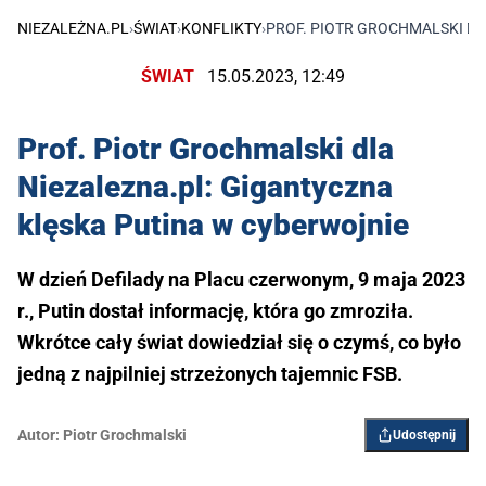
NIEZALEŻNA.PL
›
ŚWIAT
›
KONFLIKTY
›
PROF. PIOTR GROCHMALSKI DL
ŚWIAT
15.05.2023, 12:49
Prof. Piotr Grochmalski dla
Niezalezna.pl: Gigantyczna
klęska Putina w cyberwojnie
W dzień Defilady na Placu czerwonym, 9 maja 2023
r., Putin dostał informację, która go zmroziła.
Wkrótce cały świat dowiedział się o czymś, co było
jedną z najpilniej strzeżonych tajemnic FSB.
Autor:
Piotr Grochmalski
Udostępnij