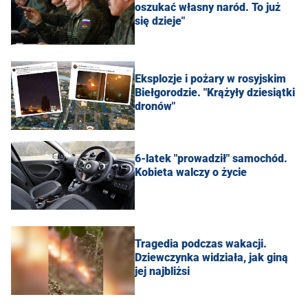
oszukać własny naród. To już
się dzieje"
Eksplozje i pożary w rosyjskim
Biełgorodzie. "Krążyły dziesiątki
dronów"
6-latek "prowadził" samochód.
Kobieta walczy o życie
Tragedia podczas wakacji.
Dziewczynka widziała, jak giną
jej najbliżsi