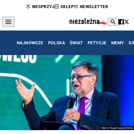
WESPRZYJ
SKLEP
NEWSLETTER
NAJNOWSZE
POLSKA
ŚWIAT
PETYCJE
MEMY
G
Marcin Pegaz/Gazeta Polska
Prof. Piotr Grochmalski