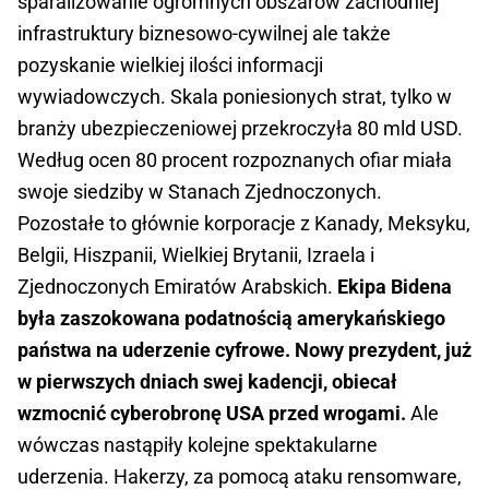
sparaliżowanie ogromnych obszarów zachodniej
infrastruktury biznesowo-cywilnej ale także
pozyskanie wielkiej ilości informacji
wywiadowczych. Skala poniesionych strat, tylko w
branży ubezpieczeniowej przekroczyła 80 mld USD.
Według ocen 80 procent rozpoznanych ofiar miała
swoje siedziby w Stanach Zjednoczonych.
Pozostałe to głównie korporacje z Kanady, Meksyku,
Belgii, Hiszpanii, Wielkiej Brytanii, Izraela i
Zjednoczonych Emiratów Arabskich.
Ekipa Bidena
była zaszokowana podatnością amerykańskiego
państwa na uderzenie cyfrowe. Nowy prezydent, już
w pierwszych dniach swej kadencji, obiecał
wzmocnić cyberobronę USA przed wrogami.
Ale
wówczas nastąpiły kolejne spektakularne
uderzenia. Hakerzy, za pomocą ataku rensomware,