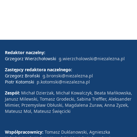
Redaktor naczelny:
Grzegorz Wierzchołowski
g.wierzcholowski@niezalezna.pl
Zastępcy redaktora naczelnego:
Grzegorz Broński
g.bronski@niezalezna.pl
Piotr Kotomski
p.kotomski@niezalezna.pl
Zespół:
Michał Dzierżak, Michał Kowalczyk, Beata Mańkowska,
Janusz Milewski, Tomasz Grodecki, Sabina Treffler, Aleksander
Mimier, Przemysław Obłuski, Magdalena Żuraw, Anna Zyzek,
Mateusz Mol, Mateusz Święcicki
Współpracownicy:
Tomasz Duklanowski, Agnieszka