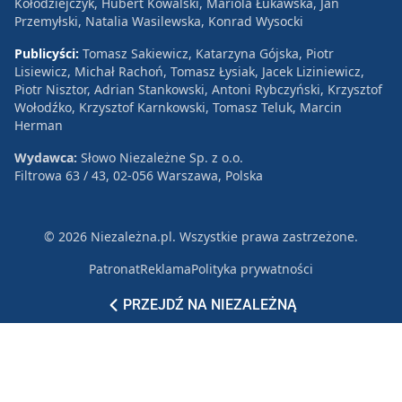
Kołodziejczyk, Hubert Kowalski, Mariola Łukawska, Jan
Przemyłski, Natalia Wasilewska, Konrad Wysocki
Publicyści:
Tomasz Sakiewicz, Katarzyna Gójska, Piotr
Lisiewicz, Michał Rachoń, Tomasz Łysiak, Jacek Liziniewicz,
Piotr Nisztor, Adrian Stankowski, Antoni Rybczyński, Krzysztof
Wołodźko, Krzysztof Karnkowski, Tomasz Teluk, Marcin
Herman
Wydawca:
Słowo Niezależne Sp. z o.o.
Filtrowa 63 / 43, 02-056 Warszawa, Polska
© 2026 Niezależna.pl. Wszystkie prawa zastrzeżone.
Patronat
Reklama
Polityka prywatności
PRZEJDŹ NA NIEZALEŻNĄ