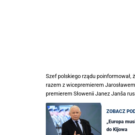
Szef polskiego rządu poinformował, że
razem z wicepremierem Jarosławem 
premierem Słowenii Janez Janša rus
ZOBACZ PO
„Europa musi
do Kijowa