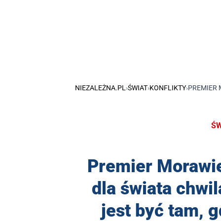
NIEZALEŻNA.PL
›
ŚWIAT
›
KONFLIKTY
›
PREMIER 
ŚW
Premier Morawi
dla świata chw
jest być tam, 