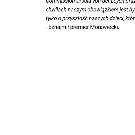
Commission Ursula von der Leyen ora
chwilach naszym obowiązkiem jest być 
tylko o przyszłość naszych dzieci, któ
- oznajmił premier Morawiecki.