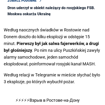
ZOBACZ PODOBNE
Dron uderzył w obiekt należący do rosyjskiego FSB.
Moskwa oskarża Ukrainę
Według naocznych świadków w Rostowie nad
Donem doszło do kilku eksplozji w odstępie 15
minut.
Pierwszy był jak salwa fajerwerków, a drugi
był głośniejszy
. Po nim na ulicy Puszkińskiej zawyły
alarmy samochodowe, jeden samochód
eksplodował, poinformował rosyjski kanał MASH.
Według relacji w Telegramie w mieście słychać było
3 eksplozje, po których wybuchł pożar.
⚡️⚡️⚡️⚡️⚡️Взрыв в Ростове-на-Дону