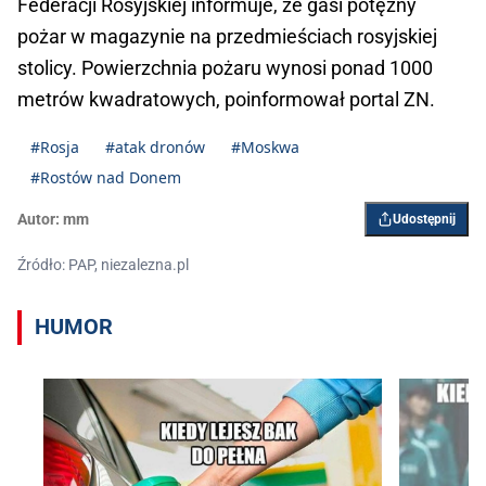
Federacji Rosyjskiej informuje, że gasi potężny
pożar w magazynie na przedmieściach rosyjskiej
stolicy. Powierzchnia pożaru wynosi ponad 1000
metrów kwadratowych, poinformował portal ZN.
#Rosja
#atak dronów
#Moskwa
#Rostów nad Donem
Autor:
mm
Udostępnij
Źródło: PAP, niezalezna.pl
HUMOR