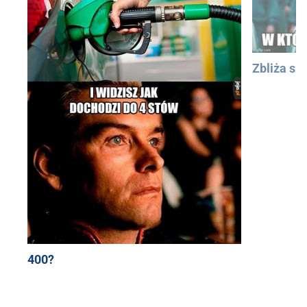
Zbliża się
400?