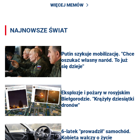
WIĘCEJ MEMÓW
NAJNOWSZE ŚWIAT
Putin szykuje mobilizację. "Chce
oszukać własny naród. To już
się dzieje"
Eksplozje i pożary w rosyjskim
Biełgorodzie. "Krążyły dziesiątki
dronów"
6-latek "prowadził" samochód.
Kobieta walczy o życie