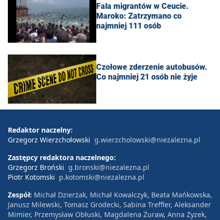
Fala migrantów w Ceucie.
Maroko: Zatrzymano co
najmniej 111 osób
Czołowe zderzenie autobusów.
Co najmniej 21 osób nie żyje
Redaktor naczelny:
Grzegorz Wierzchołowski
g.wierzcholowski@niezalezna.pl
Zastępcy redaktora naczelnego:
Grzegorz Broński
g.bronski@niezalezna.pl
Piotr Kotomski
p.kotomski@niezalezna.pl
Zespół:
Michał Dzierżak, Michał Kowalczyk, Beata Mańkowska,
Janusz Milewski, Tomasz Grodecki, Sabina Treffler, Aleksander
Mimier, Przemysław Obłuski, Magdalena Żuraw, Anna Zyzek,