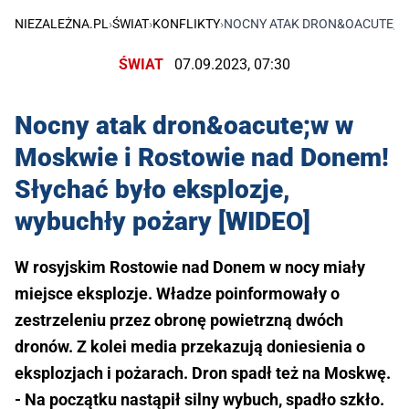
NIEZALEŻNA.PL
›
ŚWIAT
›
KONFLIKTY
›
NOCNY ATAK DRON&OACUTE;W 
ŚWIAT
07.09.2023, 07:30
Nocny atak dron&oacute;w w
Moskwie i Rostowie nad Donem!
Słychać było eksplozje,
wybuchły pożary [WIDEO]
W rosyjskim Rostowie nad Donem w nocy miały
miejsce eksplozje. Władze poinformowały o
zestrzeleniu przez obronę powietrzną dwóch
dronów. Z kolei media przekazują doniesienia o
eksplozjach i pożarach. Dron spadł też na Moskwę.
- Na początku nastąpił silny wybuch, spadło szkło.