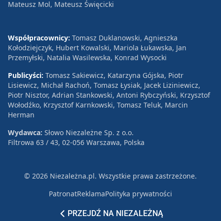
Mateusz Mol, Mateusz Święcicki
Współpracownicy:
Tomasz Duklanowski, Agnieszka
Kołodziejczyk, Hubert Kowalski, Mariola Łukawska, Jan
Przemyłski, Natalia Wasilewska, Konrad Wysocki
Publicyści:
Tomasz Sakiewicz, Katarzyna Gójska, Piotr
Lisiewicz, Michał Rachoń, Tomasz Łysiak, Jacek Liziniewicz,
Piotr Nisztor, Adrian Stankowski, Antoni Rybczyński, Krzysztof
Wołodźko, Krzysztof Karnkowski, Tomasz Teluk, Marcin
Herman
Wydawca:
Słowo Niezależne Sp. z o.o.
Filtrowa 63 / 43, 02-056 Warszawa, Polska
© 2026 Niezależna.pl. Wszystkie prawa zastrzeżone.
Patronat
Reklama
Polityka prywatności
PRZEJDŹ NA NIEZALEŻNĄ