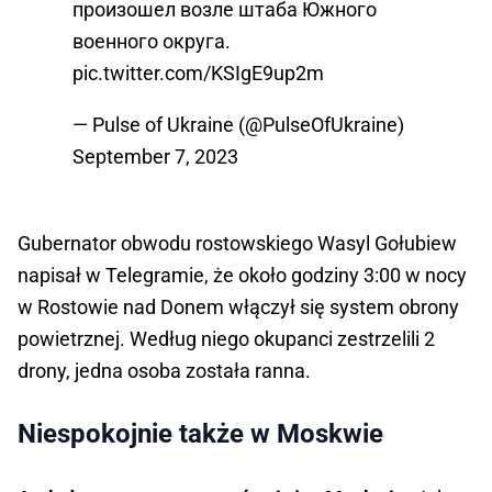
произошел возле штаба Южного
военного округа.
pic.twitter.com/KSIgE9up2m
— Pulse of Ukraine (@PulseOfUkraine)
September 7, 2023
Gubernator obwodu rostowskiego Wasyl Gołubiew
napisał w Telegramie, że około godziny 3:00 w nocy
w Rostowie nad Donem włączył się system obrony
powietrznej. Według niego okupanci zestrzelili 2
drony, jedna osoba została ranna.
Niespokojnie także w Moskwie