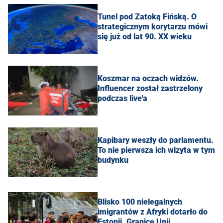
Tunel pod Zatoką Fińską. O
strategicznym korytarzu mówi
się już od lat 90. XX wieku
Koszmar na oczach widzów.
Influencer został zastrzelony
podczas live'a
Kapibary weszły do parlamentu.
To nie pierwsza ich wizyta w tym
budynku
Blisko 100 nielegalnych
imigrantów z Afryki dotarło do
Estonii. Granicę Unii