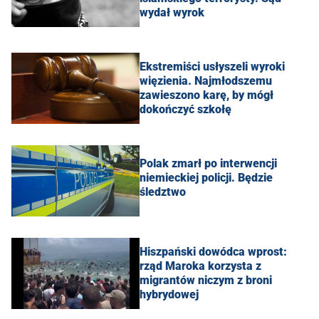
wydał wyrok
Ekstremiści usłyszeli wyroki
więzienia. Najmłodszemu
zawieszono karę, by mógł
dokończyć szkołę
Polak zmarł po interwencji
niemieckiej policji. Będzie
śledztwo
Hiszpański dowódca wprost:
rząd Maroka korzysta z
migrantów niczym z broni
hybrydowej