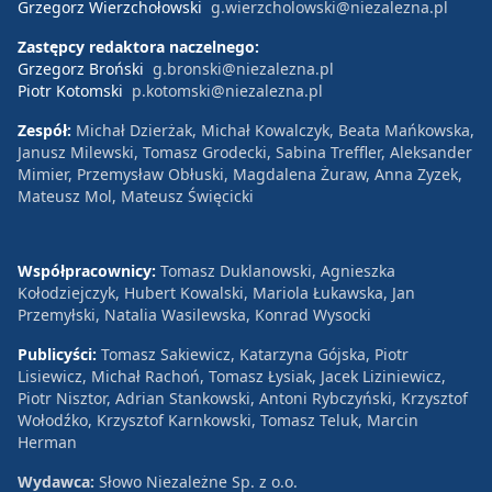
Grzegorz Wierzchołowski
g.wierzcholowski@niezalezna.pl
Zastępcy redaktora naczelnego:
Grzegorz Broński
g.bronski@niezalezna.pl
Piotr Kotomski
p.kotomski@niezalezna.pl
Zespół:
Michał Dzierżak, Michał Kowalczyk, Beata Mańkowska,
Janusz Milewski, Tomasz Grodecki, Sabina Treffler, Aleksander
Mimier, Przemysław Obłuski, Magdalena Żuraw, Anna Zyzek,
Mateusz Mol, Mateusz Święcicki
Współpracownicy:
Tomasz Duklanowski, Agnieszka
Kołodziejczyk, Hubert Kowalski, Mariola Łukawska, Jan
Przemyłski, Natalia Wasilewska, Konrad Wysocki
Publicyści:
Tomasz Sakiewicz, Katarzyna Gójska, Piotr
Lisiewicz, Michał Rachoń, Tomasz Łysiak, Jacek Liziniewicz,
Piotr Nisztor, Adrian Stankowski, Antoni Rybczyński, Krzysztof
Wołodźko, Krzysztof Karnkowski, Tomasz Teluk, Marcin
Herman
Wydawca:
Słowo Niezależne Sp. z o.o.