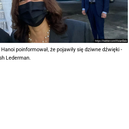
https://twitter.com/VivianBala
anoi poinformował, że pojawiły się dziwne dźwięki -
osh Lederman.