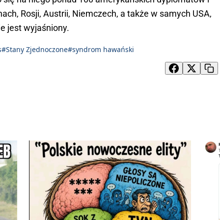
nach, Rosji, Austrii, Niemczech, a także w samych USA,
e jest wyjaśniony.
s
#Stany Zjednoczone
#syndrom hawański