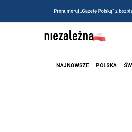
Prenumeruj „Gazetę Polską” z bezpła
NAJNOWSZE
POLSKA
ŚW