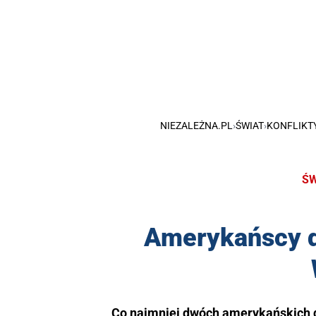
NIEZALEŻNA.PL
›
ŚWIAT
›
KONFLIKT
ŚW
Amerykańscy d
Co najmniej dwóch amerykańskich