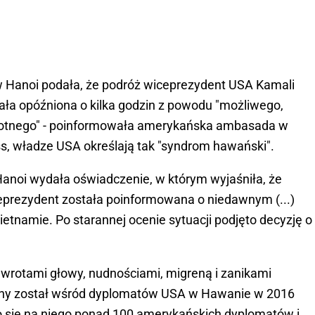
Hanoi podała, że podróż wiceprezydent USA Kamali
ała opóźniona o kilka godzin z powodu "możliwego,
otnego" - poinformowała amerykańska ambasada w
ss, władze USA określają tak "syndrom hawański".
anoi wydała oświadczenie, w którym wyjaśniła, że
eprezydent została poinformowana o niedawnym (...)
tnamie. Po starannej ocenie sytuacji podjęto decyzję o
awrotami głowy, nudnościami, migreną i zanikami
wany został wśród dyplomatów USA w Hawanie w 2016
o się na niego ponad 100 amerykańskich dyplomatów i