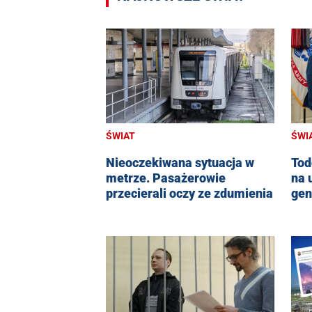
ŚWI
ŚWIAT
Tod
Nieoczekiwana sytuacja w
na 
metrze. Pasażerowie
gen
przecierali oczy ze zdumienia