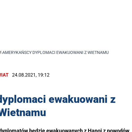
Y
›
AMERYKAŃSCY DYPLOMACI EWAKUOWANI Z WIETNAMU
IAT
24.08.2021, 19:12
yplomaci ewakuowani z
Wietnamu
 dyplomatów będzie ewakuowanych z Hanoi z powodów