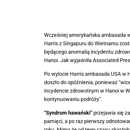
Wcześniej amerykańska ambasada w 
Harris z Singapuru do Wietnamu zost
będącego anomalią incydentu zdrow
Hanoi. Jak wyjaśniła Associated Pre
Po wylocie Harris ambasada USA w H
doszło do opóźnienia, ponieważ "wic
incydencie zdrowotnym w Hanoi w Wie
kontynuowaniu podróży".
"Syndrom hawański"
przejawia się z
pamięci, a po raz pierwszy odnoto
roku. Mimo że od tego czasu skarżył