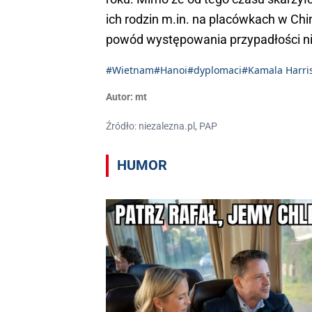
ich rodzin m.in. na placówkach w Chi
powód występowania przypadłości ni
#Wietnam
#Hanoi
#dyplomaci
#Kamala Harri
Autor:
mt
Źródło: niezalezna.pl, PAP
HUMOR