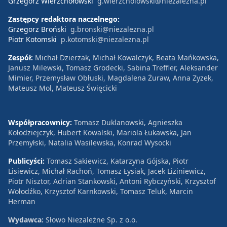
Grzegorz Wierzchołowski
g.wierzcholowski@niezalezna.pl
Zastępcy redaktora naczelnego:
Grzegorz Broński
g.bronski@niezalezna.pl
Piotr Kotomski
p.kotomski@niezalezna.pl
Zespół:
Michał Dzierżak, Michał Kowalczyk, Beata Mańkowska,
Janusz Milewski, Tomasz Grodecki, Sabina Treffler, Aleksander
Mimier, Przemysław Obłuski, Magdalena Żuraw, Anna Zyzek,
Mateusz Mol, Mateusz Święcicki
Współpracownicy:
Tomasz Duklanowski, Agnieszka
Kołodziejczyk, Hubert Kowalski, Mariola Łukawska, Jan
Przemyłski, Natalia Wasilewska, Konrad Wysocki
Publicyści:
Tomasz Sakiewicz, Katarzyna Gójska, Piotr
Lisiewicz, Michał Rachoń, Tomasz Łysiak, Jacek Liziniewicz,
Piotr Nisztor, Adrian Stankowski, Antoni Rybczyński, Krzysztof
Wołodźko, Krzysztof Karnkowski, Tomasz Teluk, Marcin
Herman
Wydawca:
Słowo Niezależne Sp. z o.o.