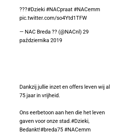
???
#Dzieki
#NACpraat
#NACemm
pic.twitter.com/so4Ytd1TFW
— NAC Breda ?? (@NACnl)
29
października 2019
Dankzij jullie inzet en offers leven wij al
75 jaar in vrijheid.
Ons eerbetoon aan hen die het leven
gaven voor onze stad.
#Dzieki
,
Bedankt!
#breda75
#NACemm