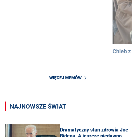
Chleb z 
WIĘCEJ MEMÓW
NAJNOWSZE ŚWIAT
Dramatyczny stan zdrowia Joe
Bidena. A jeszcze niedawno