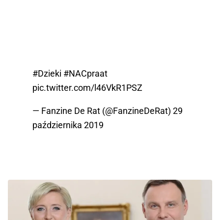
#Dzieki
#NACpraat
pic.twitter.com/l46VkR1PSZ
— Fanzine De Rat (@FanzineDeRat)
29
października 2019