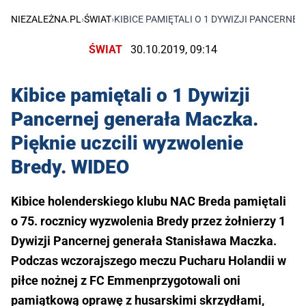
NIEZALEŻNA.PL
›
ŚWIAT
›
KIBICE PAMIĘTALI O 1 DYWIZJI PANCERNE
ŚWIAT
30.10.2019, 09:14
Kibice pamiętali o 1 Dywizji
Pancernej generała Maczka.
Pięknie uczcili wyzwolenie
Bredy. WIDEO
Kibice holenderskiego klubu NAC Breda pamiętali
o 75. rocznicy wyzwolenia Bredy przez żołnierzy 1
Dywizji Pancernej generała Stanisława Maczka.
Podczas wczorajszego meczu Pucharu Holandii w
piłce nożnej z FC Emmenprzygotowali oni
pamiątkową oprawę z husarskimi skrzydłami,