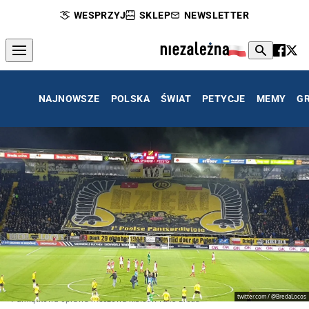
WESPRZYJ
SKLEP
NEWSLETTER
NAJNOWSZE
POLSKA
ŚWIAT
PETYCJE
MEMY
G
twitter.com / @BredaLocos
Pamiątkowa oprawa meczowa kibiców NAC Breda