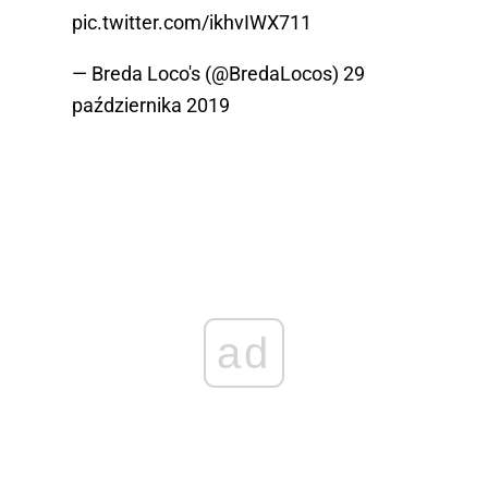
pic.twitter.com/ikhvIWX711
— Breda Loco's (@BredaLocos)
29
października 2019
ad