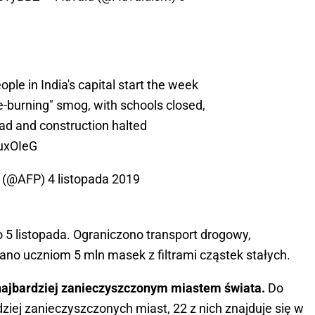
ople in India's capital start the week
e-burning" smog, with schools closed,
oad and construction halted
ruxOIeG
y (@AFP)
4 listopada 2019
o 5 listopada. Ograniczono transport drogowy,
o uczniom 5 mln masek z filtrami cząstek stałych.
najbardziej zanieczyszczonym miastem świata.
Do
dziej zanieczyszczonych miast, 22 z nich znajduje się w