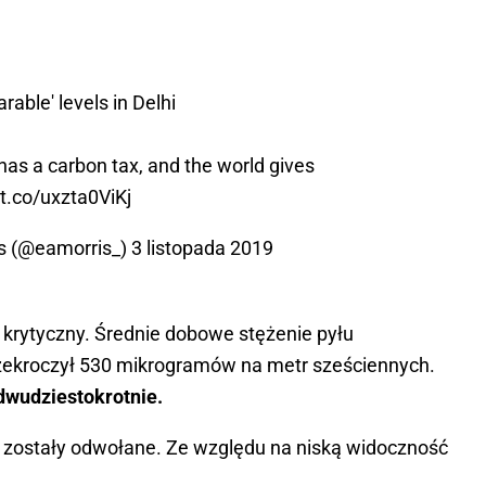
rable' levels in Delhi
s a carbon tax, and the world gives
/t.co/uxzta0ViKj
is (@eamorris_)
3 listopada 2019
 krytyczny. Średnie dobowe stężenie pyłu
ekroczył 530 mikrogramów na metr sześciennych.
dwudziestokrotnie.
dii zostały odwołane. Ze względu na niską widoczność