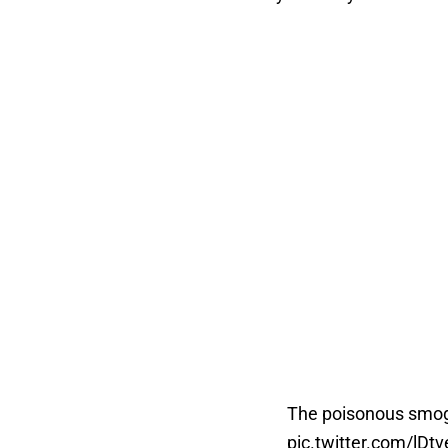
The poisonous smog i
pic.twitter.com/lDt