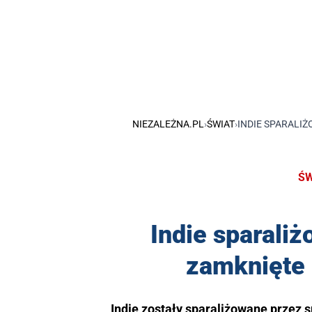
NIEZALEŻNA.PL
›
ŚWIAT
›
INDIE SPARALIŻ
ŚW
Indie sparaliż
zamknięte
Indie zostały sparaliżowane przez s