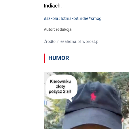
Indiach.
#szkoła
#lotnisko
#Indie
#smog
Autor:
redakcja
Źródło: niezalezna.pl, wprost.pl
HUMOR