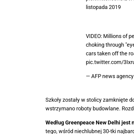
listopada 2019
VIDEO: Millions of pe
choking through "ey
cars taken off the r
pic.twitter.com/3Ix
— AFP news agenc
Szkoły zostały w stolicy zamknięte d
wstrzymano roboty budowlane. Rozdan
Według Greenpeace New Delhi jest 
tego, wśród niechlubnej 30-tki najbar