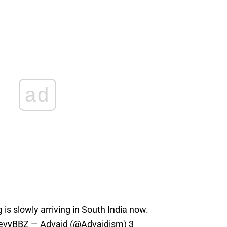
ad
s slowly arriving in South India now.
vevyBBZ
— Advaid (@Advaidism)
3