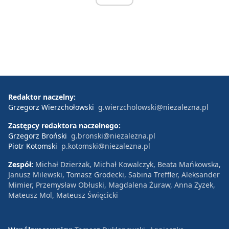
Redaktor naczelny:
Grzegorz Wierzchołowski
g.wierzcholowski@niezalezna.pl
Zastępcy redaktora naczelnego:
Grzegorz Broński
g.bronski@niezalezna.pl
Piotr Kotomski
p.kotomski@niezalezna.pl
Zespół:
Michał Dzierżak, Michał Kowalczyk, Beata Mańkowska,
Janusz Milewski, Tomasz Grodecki, Sabina Treffler, Aleksander
Mimier, Przemysław Obłuski, Magdalena Żuraw, Anna Zyzek,
Mateusz Mol, Mateusz Święcicki