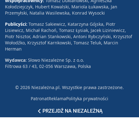
Współpracownicy:
Tomasz Duklanowski, Agnieszka
Kołodziejczyk, Hubert Kowalski, Mariola Łukawska, Jan
Przemyłski, Natalia Wasilewska, Konrad Wysocki
Publicyści:
Tomasz Sakiewicz, Katarzyna Gójska, Piotr
Lisiewicz, Michał Rachoń, Tomasz Łysiak, Jacek Liziniewicz,
Piotr Nisztor, Adrian Stankowski, Antoni Rybczyński, Krzysztof
Wołodźko, Krzysztof Karnkowski, Tomasz Teluk, Marcin
Herman
Wydawca:
Słowo Niezależne Sp. z o.o.
Filtrowa 63 / 43, 02-056 Warszawa, Polska
© 2026 Niezależna.pl. Wszystkie prawa zastrzeżone.
Patronat
Reklama
Polityka prywatności
PRZEJDŹ NA NIEZALEŻNĄ