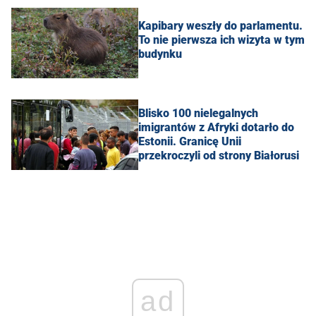
Kapibary weszły do parlamentu.
To nie pierwsza ich wizyta w tym
budynku
Blisko 100 nielegalnych
imigrantów z Afryki dotarło do
Estonii. Granicę Unii
przekroczyli od strony Białorusi
ad