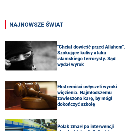
NAJNOWSZE ŚWIAT
"Chciał dowieść przed Allahem".
Szokujące kulisy ataku
islamskiego terrorysty. Sąd
wydał wyrok
Ekstremiści usłyszeli wyroki
więzienia. Najmłodszemu
zawieszono karę, by mógł
dokończyć szkołę
Polak zmarł po interwencji