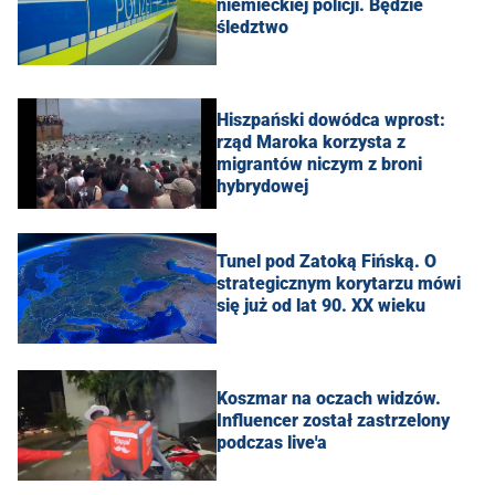
niemieckiej policji. Będzie
śledztwo
Hiszpański dowódca wprost:
rząd Maroka korzysta z
migrantów niczym z broni
hybrydowej
Tunel pod Zatoką Fińską. O
strategicznym korytarzu mówi
się już od lat 90. XX wieku
Koszmar na oczach widzów.
Influencer został zastrzelony
podczas live'a