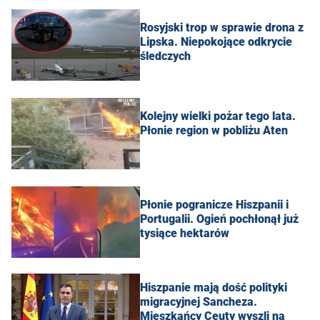
Rosyjski trop w sprawie drona z
Lipska. Niepokojące odkrycie
śledczych
Kolejny wielki pożar tego lata.
Płonie region w pobliżu Aten
Płonie pogranicze Hiszpanii i
Portugalii. Ogień pochłonął już
tysiące hektarów
Hiszpanie mają dość polityki
migracyjnej Sancheza.
Mieszkańcy Ceuty wyszli na