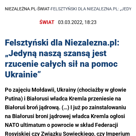
NIEZALEŻNA.PL
›
ŚWIAT
›
FELSZTYŃSKI DLA NIEZALEZNA.PL: „JEDYN
ŚWIAT
03.03.2022, 18:23
Felsztyński dla Niezalezna.pl:
„Jedyną naszą szansą jest
rzucenie całych sił na pomoc
Ukrainie”
Po zajęciu Mołdawii, Ukrainy (chociażby w głowie
Putina) i Białorusi władca Kremla przeniesie na
Białoruś broń jądrową. (…) I już po zainstalowaniu
na Białorusi broni jądrowej władca Kremla ogłosi
NATO ultimatum o powrocie w skład Federacji
Rosyjskiej czy Związku Sowieckiego, czy Imperium