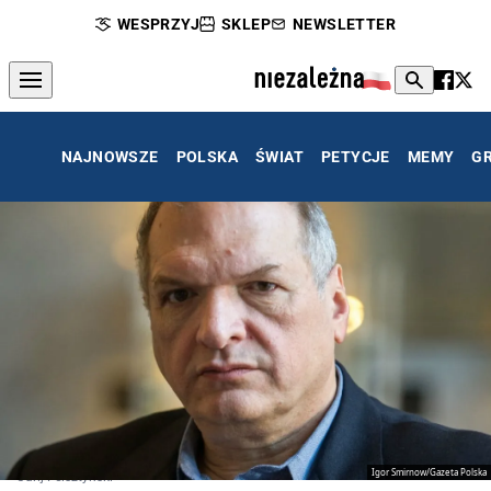
WESPRZYJ
SKLEP
NEWSLETTER
NAJNOWSZE
POLSKA
ŚWIAT
PETYCJE
MEMY
G
Igor Smirnow/Gazeta Polska
Jurij Felsztyński