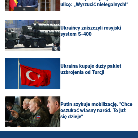
ulicę: „Wyrzucić nielegalnych!”
Ukraińcy zniszczyli rosyjski
system S-400
Ukraina kupuje duży pakiet
uzbrojenia od Turcji
Putin szykuje mobilizację. "Chce
oszukać własny naród. To już
się dzieje"