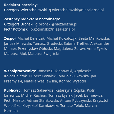
Redaktor naczelny:
Grzegorz Wierzchołowski
g.wierzcholowski@niezalezna.pl
Zastępcy redaktora naczelnego:
Grzegorz Broński
g.bronski@niezalezna.pl
Piotr Kotomski
p.kotomski@niezalezna.pl
Zespół:
Michał Dzierżak, Michał Kowalczyk, Beata Mańkowska,
Janusz Milewski, Tomasz Grodecki, Sabina Treffler, Aleksander
Mimier, Przemysław Obłuski, Magdalena Żuraw, Anna Zyzek,
Mateusz Mol, Mateusz Święcicki
Współpracownicy:
Tomasz Duklanowski, Agnieszka
Kołodziejczyk, Hubert Kowalski, Mariola Łukawska, Jan
Przemyłski, Natalia Wasilewska, Konrad Wysocki
Publicyści:
Tomasz Sakiewicz, Katarzyna Gójska, Piotr
Lisiewicz, Michał Rachoń, Tomasz Łysiak, Jacek Liziniewicz,
Piotr Nisztor, Adrian Stankowski, Antoni Rybczyński, Krzysztof
Wołodźko, Krzysztof Karnkowski, Tomasz Teluk, Marcin
Herman