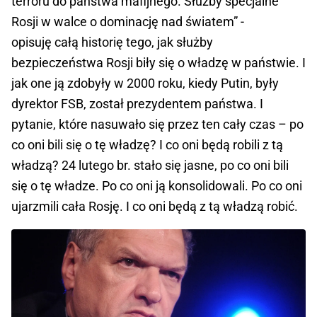
terroru do państwa mafijnego. Służby specjalne
Rosji w walce o dominację nad światem” -
opisuję całą historię tego, jak służby
bezpieczeństwa Rosji biły się o władzę w państwie. I
jak one ją zdobyły w 2000 roku, kiedy Putin, były
dyrektor FSB, został prezydentem państwa. I
pytanie, które nasuwało się przez ten cały czas – po
co oni bili się o tę władzę? I co oni będą robili z tą
władzą? 24 lutego br. stało się jasne, po co oni bili
się o tę władze. Po co oni ją konsolidowali. Po co oni
ujarzmili cała Rosję. I co oni będą z tą władzą robić.