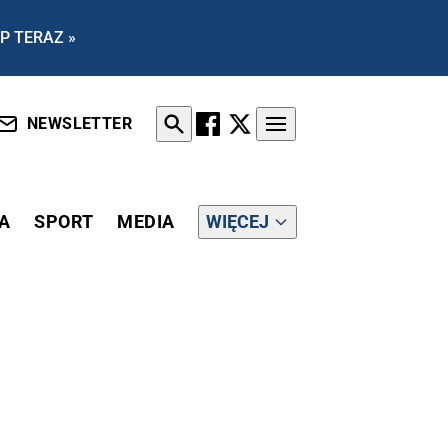
P TERAZ »
NEWSLETTER
A
SPORT
MEDIA
WIĘCEJ
NEUTRALNOŚĆ WĘGLOWĄ DO 2050 ROKU?