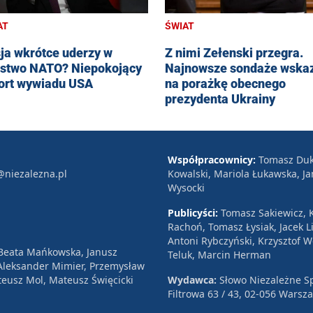
AT
ŚWIAT
ja wkrótce uderzy w
Z nimi Zełenski przegra.
stwo NATO? Niepokojący
Najnowsze sondaże wska
ort wywiadu USA
na porażkę obecnego
prezydenta Ukrainy
Współpracownicy:
Tomasz Duk
@niezalezna.pl
Kowalski, Mariola Łukawska, Ja
Wysocki
Publicyści:
Tomasz Sakiewicz, K
Rachoń, Tomasz Łysiak, Jacek Li
Antoni Rybczyński, Krzysztof 
 Beata Mańkowska, Janusz
Teluk, Marcin Herman
, Aleksander Mimier, Przemysław
eusz Mol, Mateusz Święcicki
Wydawca:
Słowo Niezależne Sp
Filtrowa 63 / 43, 02-056 Warsz