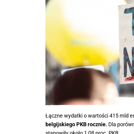
zdj. ilust.
Łączne wydatki o wartości 415 mld e
belgijskiego PKB rocznie.
Dla porówn
stanowiły około 1,08 proc. PKB.