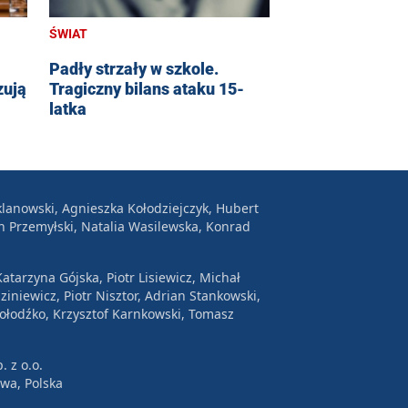
ŚWIAT
Padły strzały w szkole.
zują
Tragiczny bilans ataku 15-
latka
lanowski, Agnieszka Kołodziejczyk, Hubert
n Przemyłski, Natalia Wasilewska, Konrad
atarzyna Gójska, Piotr Lisiewicz, Michał
ziniewicz, Piotr Nisztor, Adrian Stankowski,
Wołodźko, Krzysztof Karnkowski, Tomasz
. z o.o.
awa, Polska