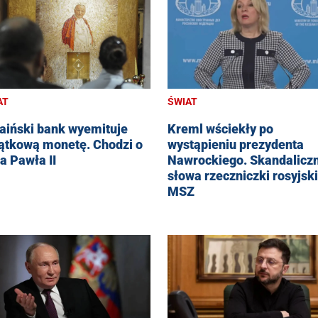
ŚWIAT
AT
Kreml wściekły po
aiński bank wyemituje
wystąpieniu prezydenta
ątkową monetę. Chodzi o
Nawrockiego. Skandalicz
a Pawła II
słowa rzeczniczki rosyjsk
MSZ