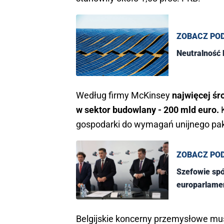
ZOBACZ PO
Neutralność 
Według firmy McKinsey
najwięcej śr
w sektor budowlany - 200 mld euro.
K
gospodarki do wymagań unijnego pakie
ZOBACZ PO
Szefowie spó
europarlame
Belgijskie koncerny przemysłowe mu