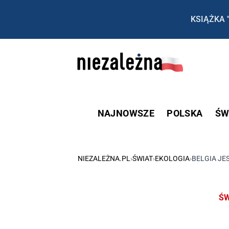
KSIĄŻKA 
NAJNOWSZE
POLSKA
ŚW
NIEZALEŻNA.PL
›
ŚWIAT
›
EKOLOGIA
›
BELGIA JE
ŚW