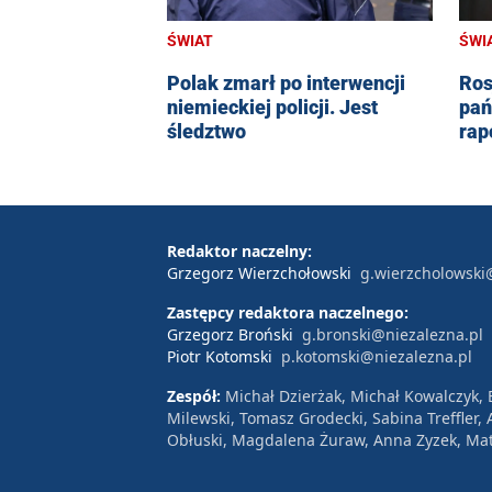
ŚWI
ŚWIAT
Ros
Polak zmarł po interwencji
pań
niemieckiej policji. Jest
rap
śledztwo
Redaktor naczelny:
Grzegorz Wierzchołowski
g.wierzcholowski
Zastępcy redaktora naczelnego:
Grzegorz Broński
g.bronski@niezalezna.pl
Piotr Kotomski
p.kotomski@niezalezna.pl
Zespół:
Michał Dzierżak, Michał Kowalczyk,
Milewski, Tomasz Grodecki, Sabina Treffler
Obłuski, Magdalena Żuraw, Anna Zyzek, Mat