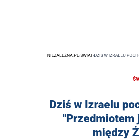
NIEZALEŻNA.PL
›
ŚWIAT
›
DZIŚ W IZRAELU POC
ŚW
Dziś w Izraelu p
"Przedmiotem j
między Ż