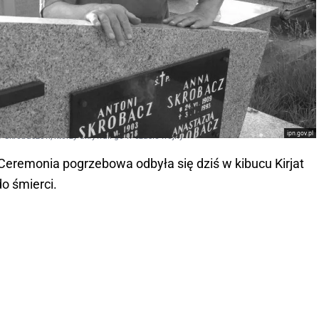
ipn.gov.pl
y Skrobaczów, którzy ukrywali go w czasie wojny
 Ceremonia pogrzebowa odbyła się dziś w kibucu Kirjat
o śmierci.