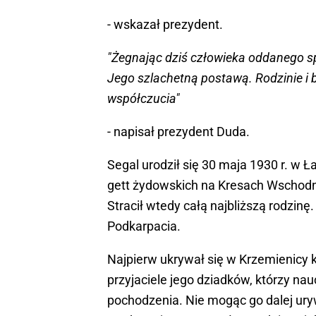
- wskazał prezydent.
"Żegnając dziś człowieka oddanego sp
Jego szlachetną postawą. Rodzinie i
współczucia"
- napisał prezydent Duda.
Segal urodził się 30 maja 1930 r. w Ł
gett żydowskich na Kresach Wschodnich
Stracił wtedy całą najbliższą rodzinę.
Podkarpacia.
Najpierw ukrywał się w Krzemienicy k
przyjaciele jego dziadków, którzy na
pochodzenia. Nie mogąc go dalej uryw