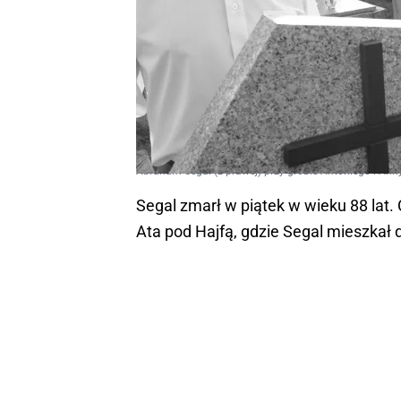
Abraham Segal (z prawej) przy grobie Antoniego i Ann
Segal zmarł w piątek w wieku 88 lat.
Ata pod Hajfą, gdzie Segal mieszkał d