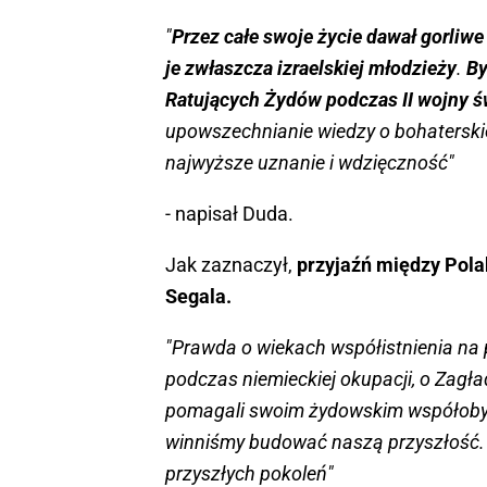
"
Przez całe swoje życie dawał gorliw
je zwłaszcza izraelskiej młodzieży
.
By
Ratujących Żydów podczas II wojny 
upowszechnianie wiedzy o bohatersk
najwyższe uznanie i wdzięczność"
- napisał Duda.
Jak zaznaczył,
przyjaźń między Pola
Segala.
"Prawda o wiekach współistnienia na 
podczas niemieckiej okupacji, o Zagład
pomagali swoim żydowskim współobyw
winniśmy budować naszą przyszłość. 
przyszłych pokoleń"