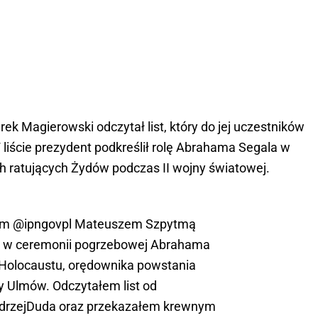
k Magierowski odczytał list, który do jej uczestników
liście prezydent podkreślił rolę Abrahama Segala w
 ratujących Żydów podczas II wojny światowej.
em
@ipngovpl
Mateuszem Szpytmą
ś w ceremonii pogrzebowej Abrahama
 Holocaustu, orędownika powstania
 Ulmów. Odczytałem list od
rzejDuda
oraz przekazałem krewnym