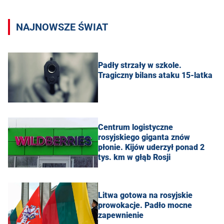
NAJNOWSZE ŚWIAT
Padły strzały w szkole.
Tragiczny bilans ataku 15-latka
Centrum logistyczne
rosyjskiego giganta znów
płonie. Kijów uderzył ponad 2
tys. km w głąb Rosji
Litwa gotowa na rosyjskie
prowokacje. Padło mocne
zapewnienie