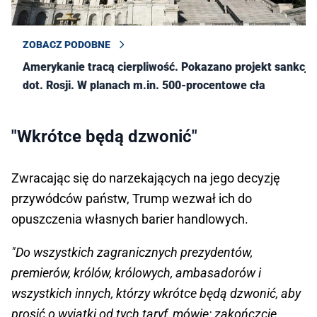
ZOBACZ PODOBNE
Amerykanie tracą cierpliwość. Pokazano projekt sankcji
dot. Rosji. W planach m.in. 500-procentowe cła
"Wkrótce będą dzwonić"
Zwracając się do narzekających na jego decyzję
przywódców państw, Trump wezwał ich do
opuszczenia własnych barier handlowych.
"Do wszystkich zagranicznych prezydentów,
premierów, królów, królowych, ambasadorów i
wszystkich innych, którzy wkrótce będą dzwonić, aby
prosić o wyjątki od tych taryf, mówię: zakończcie