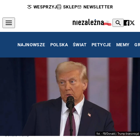
WESPRZYJ
SKLEP
NEWSLETTER
NAJNOWSZE
POLSKA
ŚWIAT
PETYCJE
MEMY
G
fot. - FB/Donald J. Trump (transmisja)
Donald Trump