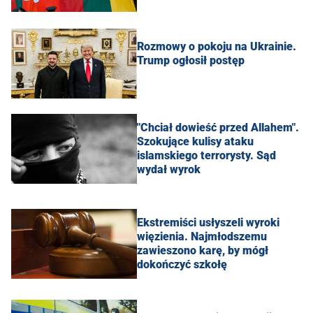
Rozmowy o pokoju na Ukrainie.
Trump ogłosił postęp
"Chciał dowieść przed Allahem".
Szokujące kulisy ataku
islamskiego terrorysty. Sąd
wydał wyrok
Ekstremiści usłyszeli wyroki
więzienia. Najmłodszemu
zawieszono karę, by mógł
dokończyć szkołę