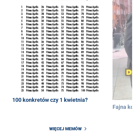
100 konkretów czy 1 kwietnia?
Fajna kos
WIĘCEJ MEMÓW