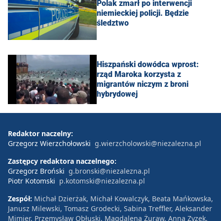
Polak zmarł po interwencji
niemieckiej policji. Będzie
śledztwo
Hiszpański dowódca wprost:
rząd Maroka korzysta z
migrantów niczym z broni
hybrydowej
Redaktor naczelny:
Grzegorz Wierzchołowski
g.wierzcholowski@niezalezna.pl
Zastępcy redaktora naczelnego:
Grzegorz Broński
g.bronski@niezalezna.pl
Piotr Kotomski
p.kotomski@niezalezna.pl
Zespół:
Michał Dzierżak, Michał Kowalczyk, Beata Mańkowska,
Janusz Milewski, Tomasz Grodecki, Sabina Treffler, Aleksander
Mimier, Przemysław Obłuski, Magdalena Żuraw, Anna Zyzek,