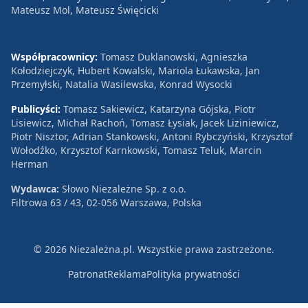
Mateusz Mol, Mateusz Święcicki
Współpracownicy:
Tomasz Duklanowski, Agnieszka
Kołodziejczyk, Hubert Kowalski, Mariola Łukawska, Jan
Przemyłski, Natalia Wasilewska, Konrad Wysocki
Publicyści:
Tomasz Sakiewicz, Katarzyna Gójska, Piotr
Lisiewicz, Michał Rachoń, Tomasz Łysiak, Jacek Liziniewicz,
Piotr Nisztor, Adrian Stankowski, Antoni Rybczyński, Krzysztof
Wołodźko, Krzysztof Karnkowski, Tomasz Teluk, Marcin
Herman
Wydawca:
Słowo Niezależne Sp. z o.o.
Filtrowa 63 / 43, 02-056 Warszawa, Polska
© 2026 Niezależna.pl. Wszystkie prawa zastrzeżone.
Patronat
Reklama
Polityka prywatności