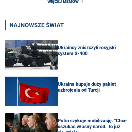
WIĘCEJ MEMÓW
NAJNOWSZE ŚWIAT
Ukraińcy zniszczyli rosyjski
system S-400
Ukraina kupuje duży pakiet
uzbrojenia od Turcji
Putin szykuje mobilizację. "Chce
oszukać własny naród. To już