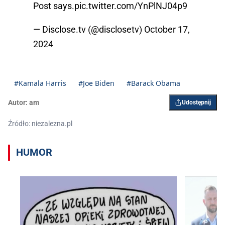
Post says.
pic.twitter.com/YnPlNJ04p9
— Disclose.tv (@disclosetv)
October 17,
2024
#Kamala Harris
#Joe Biden
#Barack Obama
Autor:
am
Udostępnij
Źródło: niezalezna.pl
HUMOR