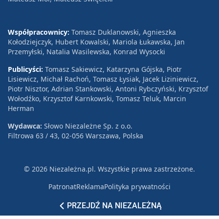
Współpracownicy:
Tomasz Duklanowski, Agnieszka
Kołodziejczyk, Hubert Kowalski, Mariola Łukawska, Jan
Przemyłski, Natalia Wasilewska, Konrad Wysocki
Publicyści:
Tomasz Sakiewicz, Katarzyna Gójska, Piotr
Lisiewicz, Michał Rachoń, Tomasz Łysiak, Jacek Liziniewicz,
Piotr Nisztor, Adrian Stankowski, Antoni Rybczyński, Krzysztof
Wołodźko, Krzysztof Karnkowski, Tomasz Teluk, Marcin
Herman
Wydawca:
Słowo Niezależne Sp. z o.o.
Filtrowa 63 / 43, 02-056 Warszawa, Polska
© 2026 Niezależna.pl. Wszystkie prawa zastrzeżone.
Patronat
Reklama
Polityka prywatności
PRZEJDŹ NA NIEZALEŻNĄ