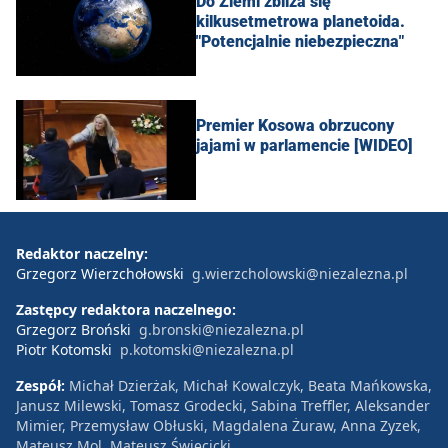
Do Ziemi zbliża się
kilkusetmetrowa planetoida.
"Potencjalnie niebezpieczna"
Premier Kosowa obrzucony
jajami w parlamencie [WIDEO]
Redaktor naczelny:
Grzegorz Wierzchołowski
g.wierzcholowski@niezalezna.pl
Zastępcy redaktora naczelnego:
Grzegorz Broński
g.bronski@niezalezna.pl
Piotr Kotomski
p.kotomski@niezalezna.pl
Zespół:
Michał Dzierżak, Michał Kowalczyk, Beata Mańkowska,
Janusz Milewski, Tomasz Grodecki, Sabina Treffler, Aleksander
Mimier, Przemysław Obłuski, Magdalena Żuraw, Anna Zyzek,
Mateusz Mol, Mateusz Święcicki