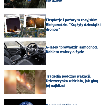
się dzieje"
Eksplozje i pożary w rosyjskim
Biełgorodzie. "Krążyły dziesiątki
dronów"
6-latek "prowadził" samochód.
Kobieta walczy o życie
Tragedia podczas wakacji.
Dziewczynka widziała, jak giną
jej najbliżsi