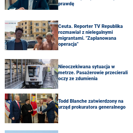
prawdę
Ceuta. Reporter TV Republika
rozmawiał z nielegalnymi
migrantami. "Zaplanowana
operacja"
Nieoczekiwana sytuacja w
metrze. Pasażerowie przecierali
oczy ze zdumienia
Todd Blanche zatwierdzony na
urząd prokuratora generalnego