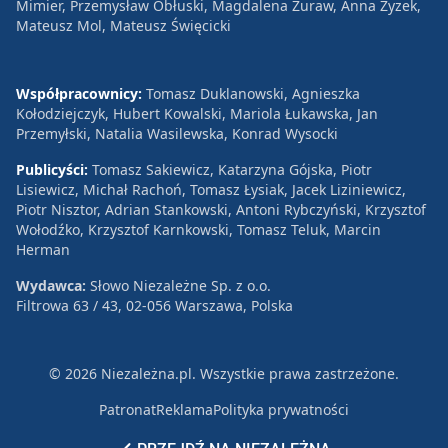
Mimier, Przemysław Obłuski, Magdalena Żuraw, Anna Zyzek,
Mateusz Mol, Mateusz Święcicki
Współpracownicy:
Tomasz Duklanowski, Agnieszka
Kołodziejczyk, Hubert Kowalski, Mariola Łukawska, Jan
Przemyłski, Natalia Wasilewska, Konrad Wysocki
Publicyści:
Tomasz Sakiewicz, Katarzyna Gójska, Piotr
Lisiewicz, Michał Rachoń, Tomasz Łysiak, Jacek Liziniewicz,
Piotr Nisztor, Adrian Stankowski, Antoni Rybczyński, Krzysztof
Wołodźko, Krzysztof Karnkowski, Tomasz Teluk, Marcin
Herman
Wydawca:
Słowo Niezależne Sp. z o.o.
Filtrowa 63 / 43, 02-056 Warszawa, Polska
© 2026 Niezależna.pl. Wszystkie prawa zastrzeżone.
Patronat
Reklama
Polityka prywatności