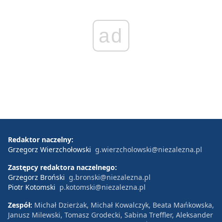
ad
Redaktor naczelny:
Grzegorz Wierzchołowski
g.wierzcholowski@niezalezna.pl
Zastępcy redaktora naczelnego:
Grzegorz Broński
g.bronski@niezalezna.pl
Piotr Kotomski
p.kotomski@niezalezna.pl
Zespół:
Michał Dzierżak, Michał Kowalczyk, Beata Mańkowska,
Janusz Milewski, Tomasz Grodecki, Sabina Treffler, Aleksander