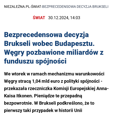
NIEZALEŻNA.PL
›
ŚWIAT
›
BEZPRECEDENSOWA DECYZJA BRUKSELI W
ŚWIAT
30.12.2024, 14:03
Bezprecedensowa decyzja
Brukseli wobec Budapesztu.
Węgry pozbawione miliardów z
funduszu spójności
We wtorek w ramach mechanizmu warunkowości
Węgry stracą 1,04 mld euro z polityki spójności -
przekazała rzeczniczka Komisji Europejskiej Anna-
Kaisa Itkonen. Pieniądze te przepadną
bezpowrotnie. W Brukseli podkreślono, że to
pierwszy taki przypadek w historii Unii