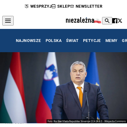
WESPRZYJ
SKLEP
NEWSLETTER
NAJNOWSZE
POLSKA
ŚWIAT
PETYCJE
MEMY
G
Foto: Bor Slan/Vlada Republike Slovenije CCA-SA 4.0 - Wikipedia Commons
Viktor Orban