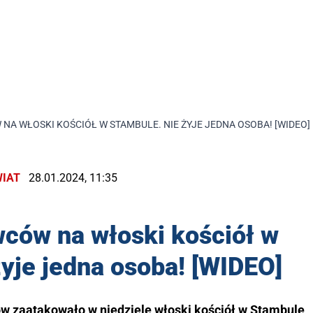
A WŁOSKI KOŚCIÓŁ W STAMBULE. NIE ŻYJE JEDNA OSOBA! [WIDEO]
IAT
28.01.2024, 11:35
ców na włoski kościół w
yje jedna osoba! [WIDEO]
zaatakowało w niedzielę włoski kościół w Stambule,