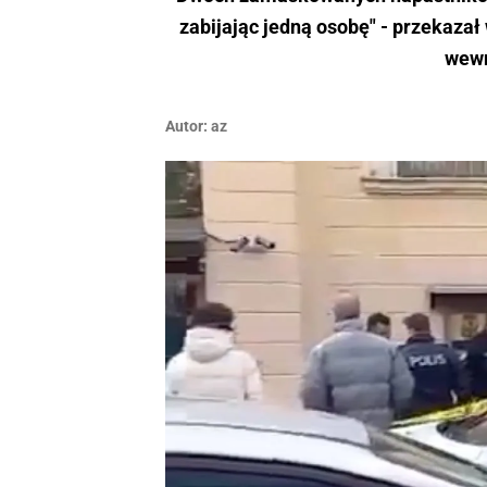
zabijając jedną osobę" - przekaza
wewn
Autor:
az