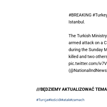
#BREAKING
#Turke
Istanbul.
The Turkish Ministry
armed attack on a Ca
during the Sunday M
killed and two othe
pic.twitter.com/iv
(@NationalIndNews
///BĘDZIEMY AKTUALIZOWAĆ TEMAT
#Turcja
#kościół
#atak
#zamach