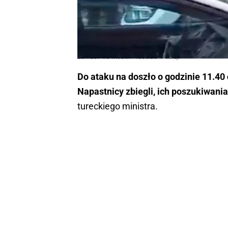
Zamach we włoskim kościele w Turcji
Do ataku na doszło o godzinie 11.40
Napastnicy zbiegli, ich poszukiwania
tureckiego ministra.