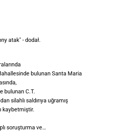
y atak" - dodał.
ralarında
Mahallesinde bulunan Santa Maria
rasında,
de bulunan C.T.
ndan silahlı saldırıya uğramış
 kaybetmiştir.
aplı soruşturma ve…