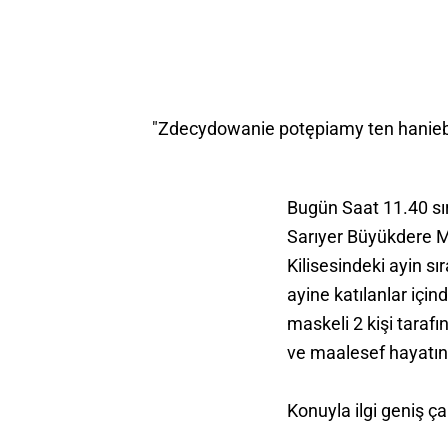
"Zdecydowanie potępiamy ten haniebn
Bugün Saat 11.40 sı
Sarıyer Büyükdere 
Kilisesindeki ayin sı
ayine katılanlar için
maskeli 2 kişi tarafı
ve maalesef hayatını
Konuyla ilgi geniş ç