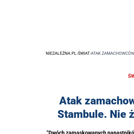
NIEZALEŻNA.PL
›
ŚWIAT
›
ATAK ZAMACHOWCÓW N
ŚW
Atak zamachow
Stambule. Nie ż
"Dwóch zamaskowanych napastników 