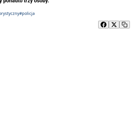
y ponadto trzy osoby.
orystyczny
#policja