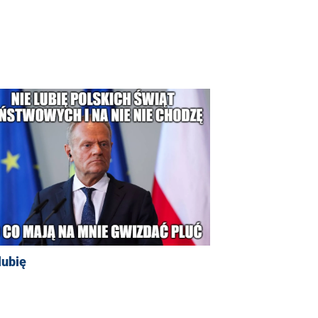
lubię