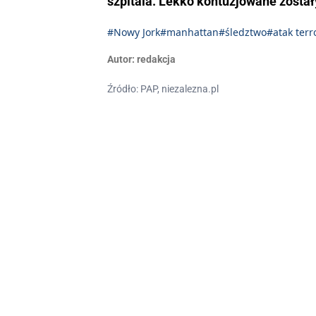
szpitala. Lekko kontuzjowane został
#Nowy Jork
#manhattan
#śledztwo
#atak terr
Autor:
redakcja
Źródło: PAP, niezalezna.pl