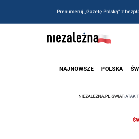
Prenumeruj „Gazetę Polską” z bezpła
NAJNOWSZE
POLSKA
ŚW
NIEZALEŻNA.PL
›
ŚWIAT
›
ATAK 
ŚW