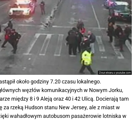
Zrzut ekranu z youtube.com
stąpił około godziny 7.20 czasu lokalnego.
 z głównych węzłów komunikacyjnych w Nowym Jorku,
rze między 8 i 9 Aleją oraz 40 i 42 Ulicą. Docierają tam
ię za rzeką Hudson stanu New Jersey, ale z miast w
 dzięki wahadłowym autobusom pasażerowie lotniska w