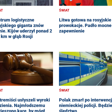
AT
ŚWIAT
trum logistyczne
Litwa gotowa na rosyjskie
yjskiego giganta znów
prowokacje. Padło mocne
nie. Kijów uderzył ponad 2
zapewnienie
. km w głąb Rosji
AT
ŚWIAT
tremiści usłyszeli wyroki
Polak zmarł po interwencj
zienia. Najmłodszemu
niemieckiej policji. Będzi
ieszono karę, by mógł
śledztwo