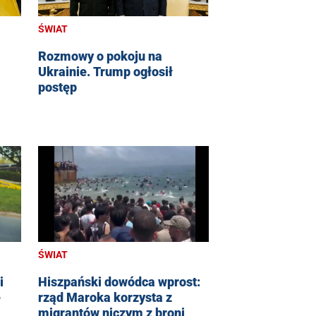
ŚWIAT
Rozmowy o pokoju na
Ukrainie. Trump ogłosił
postęp
ŚWIAT
i
Hiszpański dowódca wprost:
e
rząd Maroka korzysta z
migrantów niczym z broni