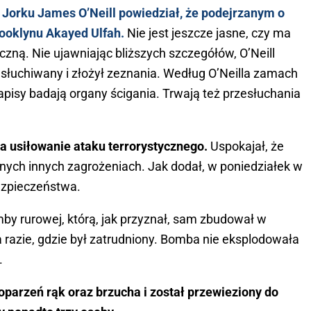
 Jorku James O’Neill powiedział, że podejrzanym o
rooklynu Akayed Ulfah.
Nie jest jeszcze jasne, czy ma
yczną. Nie ujawniając bliższych szczegółów, O’Neill
esłuchiwany i złożył zeznania. Według O’Neilla zamach
apisy badają organy ścigania. Trwają też przesłuchania
za usiłowanie ataku terrorystycznego.
Uspokajał, że
lnych innych zagrożeniach. Jak dodał, w poniedziałek w
ezpieczeństwa.
by rurowej, którą, jak przyznał, sam zbudował w
 razie, gdzie był zatrudniony. Bomba nie eksplodowała
.
parzeń rąk oraz brzucha i został przewieziony do