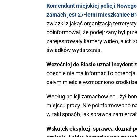
Komendant miejskiej policji Nowego
zamach jest 27-letni mieszkaniec B
związki z jakąś organizacją terroryst
poinformował, że podejrzany był prz
zarejestrowały kamery wideo, a ich z
świadków wydarzenia.
Wcześniej de Blasio uznał incydent 
obecnie nie ma informacji o potencja
całym mieście wzmocniono środki b
Według policji zamachowiec użył bom
miejscu pracy. Nie poinformowano na
w taki sposób, jak sprawca zamierzał
Wskutek eksplozji sprawca doznał po