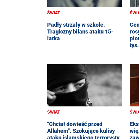
ŚWIAT
ŚWI
Padły strzały w szkole.
Cen
Tragiczny bilans ataku 15-
ros
latka
pło
tys
ŚWIAT
ŚWI
"Chciał dowieść przed
Eks
Allahem". Szokujące kulisy
wię
ataku islamskiego terrorysty.
zaw