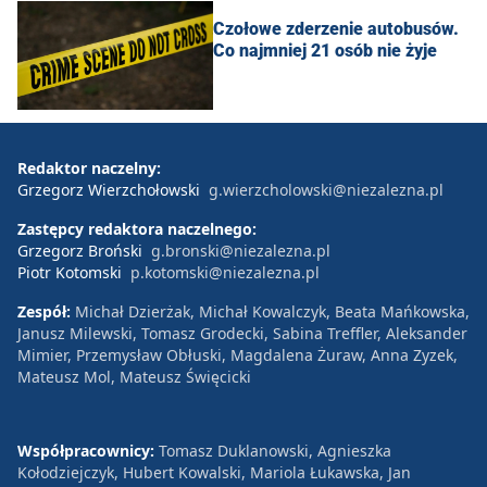
Czołowe zderzenie autobusów.
Co najmniej 21 osób nie żyje
Redaktor naczelny:
Grzegorz Wierzchołowski
g.wierzcholowski@niezalezna.pl
Zastępcy redaktora naczelnego:
Grzegorz Broński
g.bronski@niezalezna.pl
Piotr Kotomski
p.kotomski@niezalezna.pl
Zespół:
Michał Dzierżak, Michał Kowalczyk, Beata Mańkowska,
Janusz Milewski, Tomasz Grodecki, Sabina Treffler, Aleksander
Mimier, Przemysław Obłuski, Magdalena Żuraw, Anna Zyzek,
Mateusz Mol, Mateusz Święcicki
Współpracownicy:
Tomasz Duklanowski, Agnieszka
Kołodziejczyk, Hubert Kowalski, Mariola Łukawska, Jan