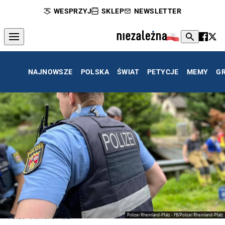
WESPRZYJ
SKLEP
NEWSLETTER
NAJNOWSZE
POLSKA
ŚWIAT
PETYCJE
MEMY
G
Polizei Rheinland-Pfalz - FB/Polizei Rheinland-Pfalz
Polizei Rheinland-Pfalz