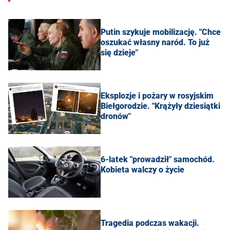
Putin szykuje mobilizację. "Chce
oszukać własny naród. To już
się dzieje"
Eksplozje i pożary w rosyjskim
Biełgorodzie. "Krążyły dziesiątki
dronów"
6-latek "prowadził" samochód.
Kobieta walczy o życie
Tragedia podczas wakacji.