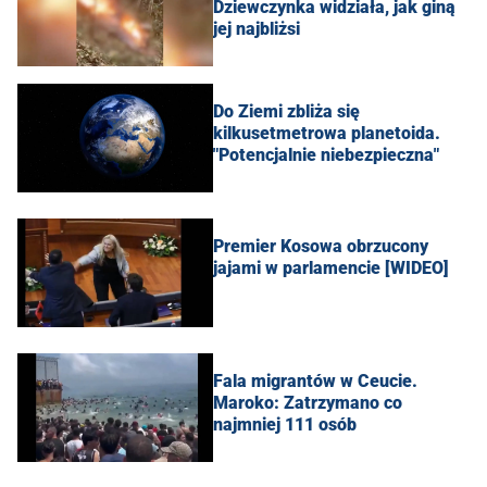
Dziewczynka widziała, jak giną
jej najbliżsi
Do Ziemi zbliża się
kilkusetmetrowa planetoida.
"Potencjalnie niebezpieczna"
Premier Kosowa obrzucony
jajami w parlamencie [WIDEO]
Fala migrantów w Ceucie.
Maroko: Zatrzymano co
najmniej 111 osób