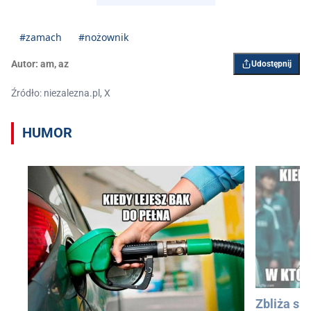
#zamach
#nożownik
Autor:
am
,
az
Udostępnij
Źródło: niezalezna.pl, X
HUMOR
Zbliża się