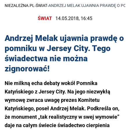
NIEZALEŻNA.PL
›
ŚWIAT
›
ANDRZEJ MELAK UJAWNIA PRAWDĘ O POMN
ŚWIAT
14.05.2018, 16:45
Andrzej Melak ujawnia prawdę o
pomniku w Jersey City. Tego
świadectwa nie można
zignorować!
Nie milkną echa debaty wokół Pomnika
Katyńskiego z Jersey City. Na jego niezwykłą
wymowę zwraca uwagę prezes Komitetu
Katyńskiego, poseł Andrzej Melak. Podkreśla on,
że monument „tak realistyczny w swej wymowie”
daje na całym świecie świadectwo cierpienia