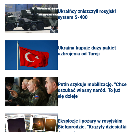
Ukraińcy zniszczyli rosyjski
system S-400
Ukraina kupuje duży pakiet
uzbrojenia od Turcji
Putin szykuje mobilizację. "Chce
oszukać własny naród. To już
się dzieje"
Eksplozje i pożary w rosyjskim
Biełgorodzie. "Krążyły dziesiątki