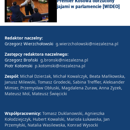
Premier Kosowa obrzucony
jajami w parlamencie [WIDEO]
Redaktor naczelny:
Grzegorz Wierzchołowski
g.wierzcholowski@niezalezna.pl
Zastępcy redaktora naczelnego:
Grzegorz Broński
g.bronski@niezalezna.pl
Piotr Kotomski
p.kotomski@niezalezna.pl
Zespół:
Michał Dzierżak, Michał Kowalczyk, Beata Mańkowska,
Janusz Milewski, Tomasz Grodecki, Sabina Treffler, Aleksander
Mimier, Przemysław Obłuski, Magdalena Żuraw, Anna Zyzek,
Mateusz Mol, Mateusz Święcicki
Współpracownicy:
Tomasz Duklanowski, Agnieszka
Kołodziejczyk, Hubert Kowalski, Mariola Łukawska, Jan
Przemyłski, Natalia Wasilewska, Konrad Wysocki