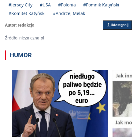
#Jersey City
#USA
#Polonia
#Pomnik Katyński
#Komitet Katyński
#Andrzej Melak
Autor:
redakcja
Udostępnij
Źródło: niezalezna.pl
HUMOR