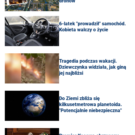
dronów"
6-latek "prowadził" samochód.
Kobieta walczy o życie
Tragedia podczas wakacji.
Dziewczynka widziała, jak giną
jej najbliżsi
Do Ziemi zbliża się
kilkusetmetrowa planetoida.
"Potencjalnie niebezpieczna"