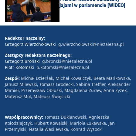
jajami w parlamencie [WIDEO]
Redaktor naczelny:
Grzegorz Wierzchołowski
g.wierzcholowski@niezalezna.pl
Zastępcy redaktora naczelnego:
Grzegorz Broński
g.bronski@niezalezna.pl
Piotr Kotomski
p.kotomski@niezalezna.pl
Zespół:
Michał Dzierżak, Michał Kowalczyk, Beata Mańkowska,
Janusz Milewski, Tomasz Grodecki, Sabina Treffler, Aleksander
Mimier, Przemysław Obłuski, Magdalena Żuraw, Anna Zyzek,
Mateusz Mol, Mateusz Święcicki
Współpracownicy:
Tomasz Duklanowski, Agnieszka
Kołodziejczyk, Hubert Kowalski, Mariola Łukawska, Jan
Przemyłski, Natalia Wasilewska, Konrad Wysocki