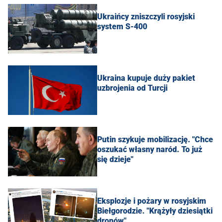
Ukraińcy zniszczyli rosyjski
system S-400
Ukraina kupuje duży pakiet
uzbrojenia od Turcji
Putin szykuje mobilizację. "Chce
oszukać własny naród. To już
się dzieje"
Eksplozje i pożary w rosyjskim
Biełgorodzie. "Krążyły dziesiątki
dronów"