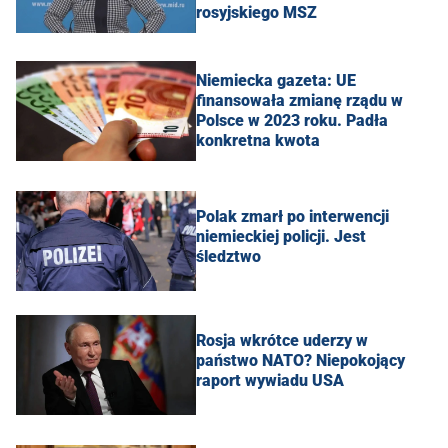
rosyjskiego MSZ
Niemiecka gazeta: UE
finansowała zmianę rządu w
Polsce w 2023 roku. Padła
konkretna kwota
Polak zmarł po interwencji
niemieckiej policji. Jest
śledztwo
Rosja wkrótce uderzy w
państwo NATO? Niepokojący
raport wywiadu USA