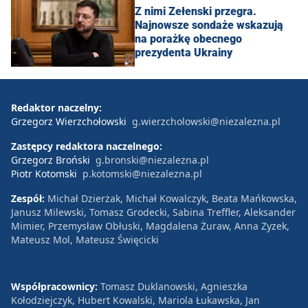
Z nimi Zełenski przegra.
Najnowsze sondaże wskazują
na porażkę obecnego
prezydenta Ukrainy
Redaktor naczelny:
Grzegorz Wierzchołowski
g.wierzcholowski@niezalezna.pl
Zastępcy redaktora naczelnego:
Grzegorz Broński
g.bronski@niezalezna.pl
Piotr Kotomski
p.kotomski@niezalezna.pl
Zespół:
Michał Dzierżak, Michał Kowalczyk, Beata Mańkowska,
Janusz Milewski, Tomasz Grodecki, Sabina Treffler, Aleksander
Mimier, Przemysław Obłuski, Magdalena Żuraw, Anna Zyzek,
Mateusz Mol, Mateusz Święcicki
Współpracownicy:
Tomasz Duklanowski, Agnieszka
Kołodziejczyk, Hubert Kowalski, Mariola Łukawska, Jan