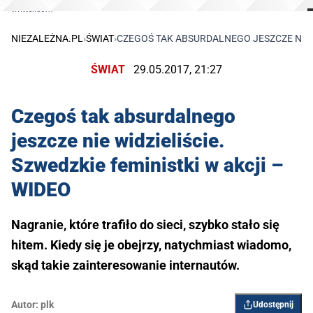
twitter.com
NIEZALEŻNA.PL
›
ŚWIAT
›
​CZEGOŚ TAK ABSURDALNEGO JESZCZE NIE W
ŚWIAT
29.05.2017, 21:27
​Czegoś tak absurdalnego
jeszcze nie widzieliście.
Szwedzkie feministki w akcji –
WIDEO
Nagranie, które trafiło do sieci, szybko stało się
hitem. Kiedy się je obejrzy, natychmiast wiadomo,
skąd takie zainteresowanie internautów.
Autor:
plk
Udostępnij