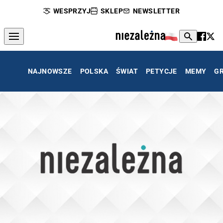
WESPRZYJ
SKLEP
NEWSLETTER
NAJNOWSZE
POLSKA
ŚWIAT
PETYCJE
MEMY
G