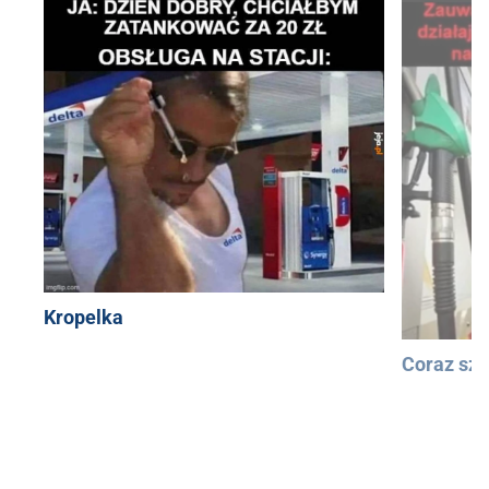
Kropelka
Coraz szy