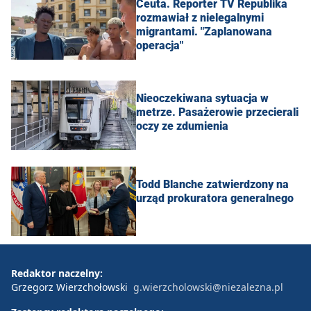
Ceuta. Reporter TV Republika
rozmawiał z nielegalnymi
migrantami. "Zaplanowana
operacja"
Nieoczekiwana sytuacja w
metrze. Pasażerowie przecierali
oczy ze zdumienia
Todd Blanche zatwierdzony na
urząd prokuratora generalnego
Redaktor naczelny:
Grzegorz Wierzchołowski
g.wierzcholowski@niezalezna.pl