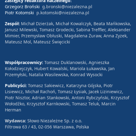
Zastępcy redaktora naczelnego:
Grzegorz Broński
g.bronski@niezalezna.pl
Piotr Kotomski
p.kotomski@niezalezna.pl
Zespół:
Michał Dzierżak, Michał Kowalczyk, Beata Mańkowska,
Janusz Milewski, Tomasz Grodecki, Sabina Treffler, Aleksander
Mimier, Przemysław Obłuski, Magdalena Żuraw, Anna Zyzek,
Mateusz Mol, Mateusz Święcicki
Współpracownicy:
Tomasz Duklanowski, Agnieszka
Kołodziejczyk, Hubert Kowalski, Mariola Łukawska, Jan
Przemyłski, Natalia Wasilewska, Konrad Wysocki
Publicyści:
Tomasz Sakiewicz, Katarzyna Gójska, Piotr
Lisiewicz, Michał Rachoń, Tomasz Łysiak, Jacek Liziniewicz,
Piotr Nisztor, Adrian Stankowski, Antoni Rybczyński, Krzysztof
Wołodźko, Krzysztof Karnkowski, Tomasz Teluk, Marcin
Herman
Wydawca:
Słowo Niezależne Sp. z o.o.
Filtrowa 63 / 43, 02-056 Warszawa, Polska