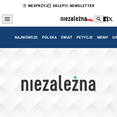
WESPRZYJ
SKLEP
NEWSLETTER
NAJNOWSZE
POLSKA
ŚWIAT
PETYCJE
MEMY
G