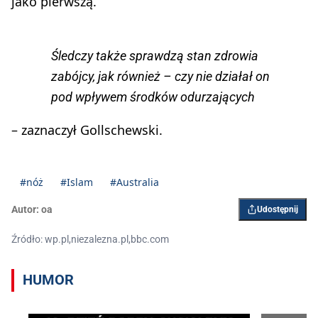
jako pierwszą.
Śledczy także sprawdzą stan zdrowia
zabójcy, jak również – czy nie działał on
pod wpływem środków odurzających
– zaznaczył Gollschewski.
#nóż
#Islam
#Australia
Autor:
oa
Udostępnij
Źródło: wp.pl,niezalezna.pl,bbc.com
HUMOR