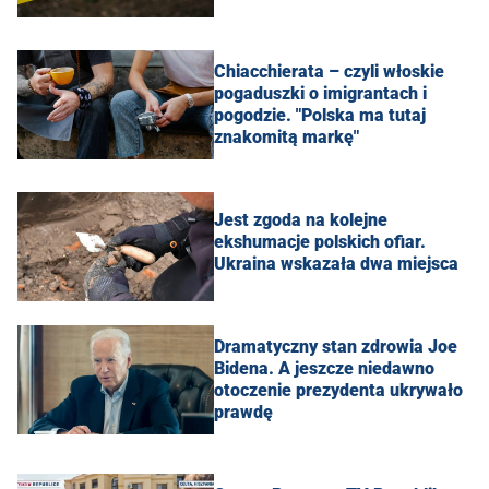
Chiacchierata – czyli włoskie
pogaduszki o imigrantach i
pogodzie. "Polska ma tutaj
znakomitą markę"
Jest zgoda na kolejne
ekshumacje polskich ofiar.
Ukraina wskazała dwa miejsca
Dramatyczny stan zdrowia Joe
Bidena. A jeszcze niedawno
otoczenie prezydenta ukrywało
prawdę