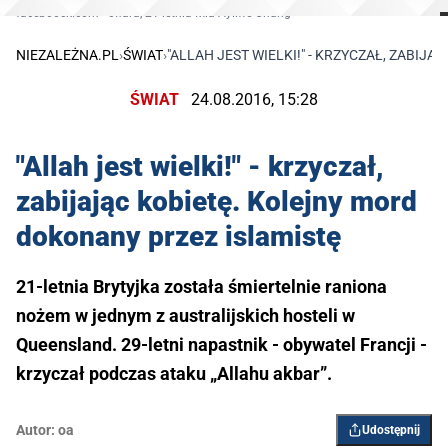
faceboock.com - ofiara, 21-letnia Mia Ayliffe-Chung
NIEZALEŻNA.PL
›
ŚWIAT
›
"ALLAH JEST WIELKI!" - KRZYCZAŁ, ZABI
ŚWIAT
24.08.2016, 15:28
"Allah jest wielki!" - krzyczał,
zabijając kobietę. Kolejny mord
dokonany przez islamistę
21-letnia Brytyjka została śmiertelnie raniona
nożem w jednym z australijskich hosteli w
Queensland. 29-letni napastnik - obywatel Francji -
krzyczał podczas ataku „Allahu akbar”.
Autor:
oa
Udostępnij