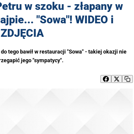
etru w szoku - złapany w
jpie... "Sowa"! WIDEO i
ZDJĘCIA
do tego bawił w restauracji "Sowa" - takiej okazji nie
rzegapić jego "sympatycy".