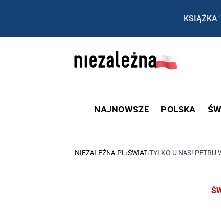
KSIĄŻKA 
NAJNOWSZE
POLSKA
ŚW
NIEZALEŻNA.PL
›
ŚWIAT
›
TYLKO U NAS! PETRU W
ŚW