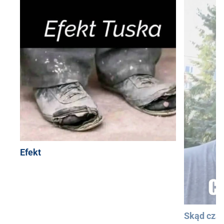
Efekt
Skąd cza