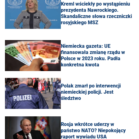
Kreml wściekły po wystąpieniu
prezydenta Nawrockiego.
Skandaliczne słowa rzeczniczki
rosyjskiego MSZ
Niemiecka gazeta: UE
finansowała zmianę rządu w
Polsce w 2023 roku. Padła
konkretna kwota
Polak zmarł po interwencji
niemieckiej policji. Jest
śledztwo
Rosja wkrótce uderzy w
państwo NATO? Niepokojący
raport wywiadu USA