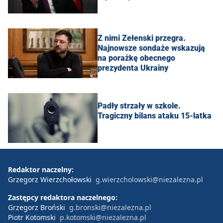
Z nimi Zełenski przegra.
Najnowsze sondaże wskazują
na porażkę obecnego
prezydenta Ukrainy
Padły strzały w szkole.
Tragiczny bilans ataku 15-latka
Redaktor naczelny:
Grzegorz Wierzchołowski
g.wierzcholowski@niezalezna.pl
Zastępcy redaktora naczelnego:
Grzegorz Broński
g.bronski@niezalezna.pl
Piotr Kotomski
p.kotomski@niezalezna.pl