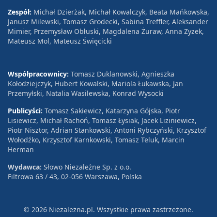
Zespół:
Michał Dzierżak, Michał Kowalczyk, Beata Mańkowska,
Janusz Milewski, Tomasz Grodecki, Sabina Treffler, Aleksander
Mimier, Przemysław Obłuski, Magdalena Żuraw, Anna Zyzek,
Mateusz Mol, Mateusz Święcicki
Współpracownicy:
Tomasz Duklanowski, Agnieszka
Kołodziejczyk, Hubert Kowalski, Mariola Łukawska, Jan
Przemyłski, Natalia Wasilewska, Konrad Wysocki
Publicyści:
Tomasz Sakiewicz, Katarzyna Gójska, Piotr
Lisiewicz, Michał Rachoń, Tomasz Łysiak, Jacek Liziniewicz,
Piotr Nisztor, Adrian Stankowski, Antoni Rybczyński, Krzysztof
Wołodźko, Krzysztof Karnkowski, Tomasz Teluk, Marcin
Herman
Wydawca:
Słowo Niezależne Sp. z o.o.
Filtrowa 63 / 43, 02-056 Warszawa, Polska
© 2026 Niezależna.pl. Wszystkie prawa zastrzeżone.