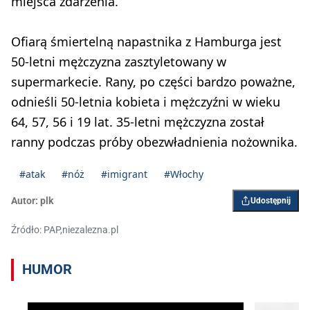
miejsca zdarzenia.
Ofiarą śmiertelną napastnika z Hamburga jest
50-letni mężczyzna zasztyletowany w
supermarkecie. Rany, po części bardzo poważne,
odnieśli 50-letnia kobieta i mężczyźni w wieku
64, 57, 56 i 19 lat. 35-letni mężczyzna został
ranny podczas próby obezwładnienia nożownika.
#atak
#nóż
#imigrant
#Włochy
Autor:
plk
Udostępnij
Źródło: PAP,niezalezna.pl
HUMOR