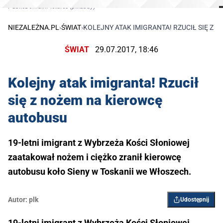
PublicDomainPictures (pixabay)
NIEZALEŻNA.PL
›
ŚWIAT
›
KOLEJNY ATAK IMIGRANTA! RZUCIŁ SIĘ Z
ŚWIAT
29.07.2017, 18:46
Kolejny atak imigranta! Rzucił
się z nożem na kierowcę
autobusu
19-letni imigrant z Wybrzeża Kości Słoniowej
zaatakował nożem i ciężko zranił kierowcę
autobusu koło Sieny w Toskanii we Włoszech.
Autor:
plk
Udostępnij
19-letni imigrant z Wybrzeża Kości Słoniowej