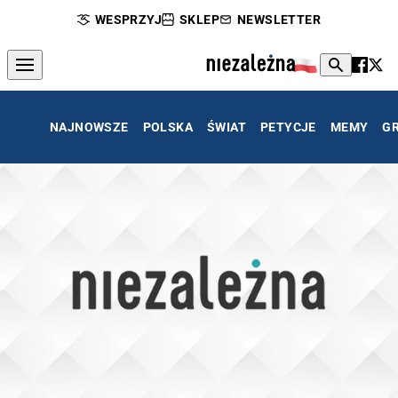
WESPRZYJ
SKLEP
NEWSLETTER
NAJNOWSZE
POLSKA
ŚWIAT
PETYCJE
MEMY
G