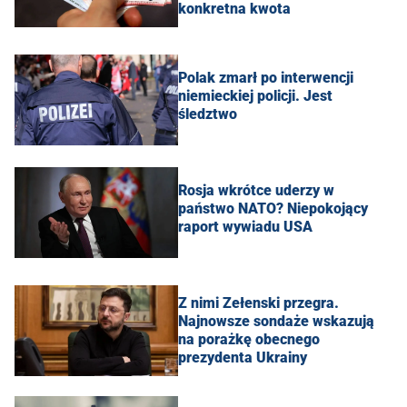
konkretna kwota
Polak zmarł po interwencji
niemieckiej policji. Jest
śledztwo
Rosja wkrótce uderzy w
państwo NATO? Niepokojący
raport wywiadu USA
Z nimi Zełenski przegra.
Najnowsze sondaże wskazują
na porażkę obecnego
prezydenta Ukrainy