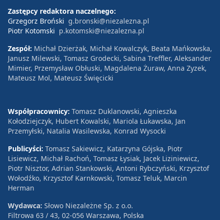
Zastępcy redaktora naczelnego:
Grzegorz Broński
g.bronski@niezalezna.pl
Piotr Kotomski
p.kotomski@niezalezna.pl
Zespół:
Michał Dzierżak, Michał Kowalczyk, Beata Mańkowska,
Janusz Milewski, Tomasz Grodecki, Sabina Treffler, Aleksander
Mimier, Przemysław Obłuski, Magdalena Żuraw, Anna Zyzek,
Mateusz Mol, Mateusz Święcicki
Współpracownicy:
Tomasz Duklanowski, Agnieszka
Kołodziejczyk, Hubert Kowalski, Mariola Łukawska, Jan
Przemyłski, Natalia Wasilewska, Konrad Wysocki
Publicyści:
Tomasz Sakiewicz, Katarzyna Gójska, Piotr
Lisiewicz, Michał Rachoń, Tomasz Łysiak, Jacek Liziniewicz,
Piotr Nisztor, Adrian Stankowski, Antoni Rybczyński, Krzysztof
Wołodźko, Krzysztof Karnkowski, Tomasz Teluk, Marcin
Herman
Wydawca:
Słowo Niezależne Sp. z o.o.
Filtrowa 63 / 43, 02-056 Warszawa, Polska