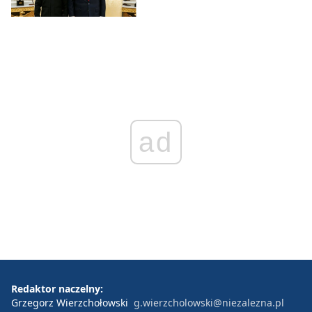
ad
Redaktor naczelny:
Grzegorz Wierzchołowski
g.wierzcholowski@niezalezna.pl