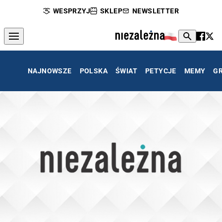
WESPRZYJ
SKLEP
NEWSLETTER
NAJNOWSZE
POLSKA
ŚWIAT
PETYCJE
MEMY
G