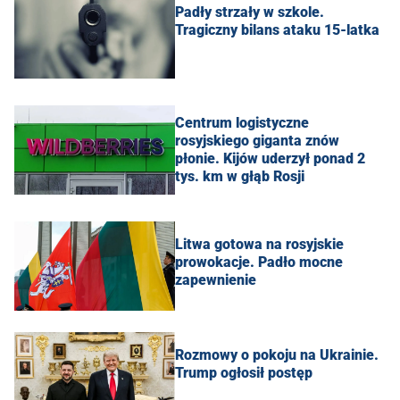
Padły strzały w szkole.
Tragiczny bilans ataku 15-latka
Centrum logistyczne
rosyjskiego giganta znów
płonie. Kijów uderzył ponad 2
tys. km w głąb Rosji
Litwa gotowa na rosyjskie
prowokacje. Padło mocne
zapewnienie
Rozmowy o pokoju na Ukrainie.
Trump ogłosił postęp