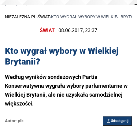
pixabay.com/CC0 Public Domain
NIEZALEŻNA.PL
›
ŚWIAT
›
​KTO WYGRAŁ WYBORY W WIELKIEJ BRYTANI
ŚWIAT
08.06.2017, 23:37
​Kto wygrał wybory w Wielkiej
Brytanii?
Według wyników sondażowych Partia
Konserwatywna wygrała wybory parlamentarne w
Wielkiej Brytanii, ale nie uzyskała samodzielnej
większości.
Autor:
plk
Udostępnij