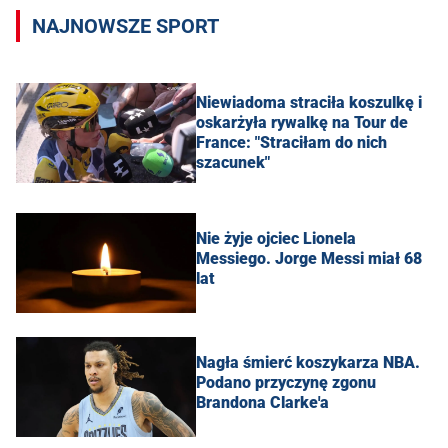
NAJNOWSZE SPORT
Niewiadoma straciła koszulkę i
oskarżyła rywalkę na Tour de
France: "Straciłam do nich
szacunek"
Nie żyje ojciec Lionela
Messiego. Jorge Messi miał 68
lat
Nagła śmierć koszykarza NBA.
Podano przyczynę zgonu
Brandona Clarke'a