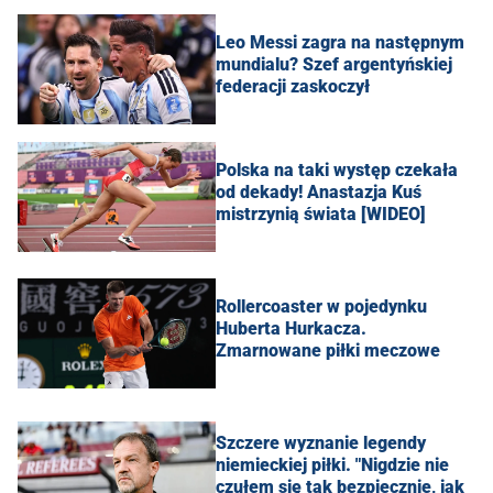
Leo Messi zagra na następnym
mundialu? Szef argentyńskiej
federacji zaskoczył
Polska na taki występ czekała
od dekady! Anastazja Kuś
mistrzynią świata [WIDEO]
Rollercoaster w pojedynku
Huberta Hurkacza.
Zmarnowane piłki meczowe
Szczere wyznanie legendy
niemieckiej piłki. "Nigdzie nie
czułem się tak bezpiecznie, jak