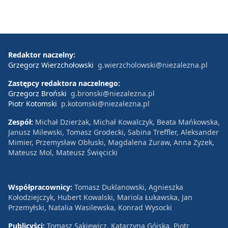
Redaktor naczelny:
Grzegorz Wierzchołowski
g.wierzcholowski@niezalezna.pl
Zastępcy redaktora naczelnego:
Grzegorz Broński
g.bronski@niezalezna.pl
Piotr Kotomski
p.kotomski@niezalezna.pl
Zespół:
Michał Dzierżak, Michał Kowalczyk, Beata Mańkowska,
Janusz Milewski, Tomasz Grodecki, Sabina Treffler, Aleksander
Mimier, Przemysław Obłuski, Magdalena Żuraw, Anna Zyzek,
Mateusz Mol, Mateusz Święcicki
Współpracownicy:
Tomasz Duklanowski, Agnieszka
Kołodziejczyk, Hubert Kowalski, Mariola Łukawska, Jan
Przemyłski, Natalia Wasilewska, Konrad Wysocki
Publicyści:
Tomasz Sakiewicz, Katarzyna Gójska, Piotr