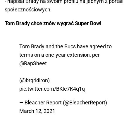
- napisał Brady na swoim profilu na jednym z portali
społecznościowych.
Tom Brady chce znów wygrać Super Bowl
Tom Brady and the Bucs have agreed to
terms on a one-year extension, per
@RapSheet
(
@brgridiron
)
pic.twitter.com/BKIe7K4q1q
— Bleacher Report (@BleacherReport)
March 12, 2021