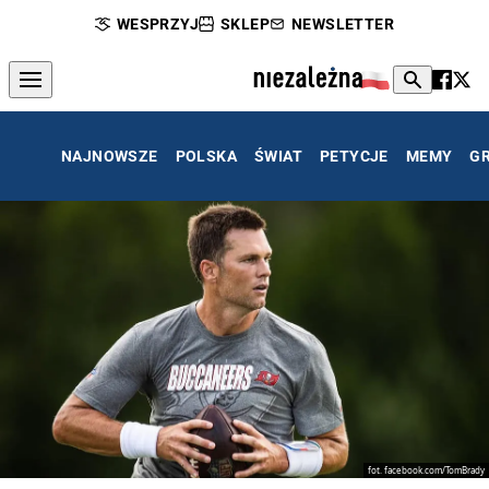
WESPRZYJ
SKLEP
NEWSLETTER
NAJNOWSZE
POLSKA
ŚWIAT
PETYCJE
MEMY
G
fot. facebook.com/TomBrady