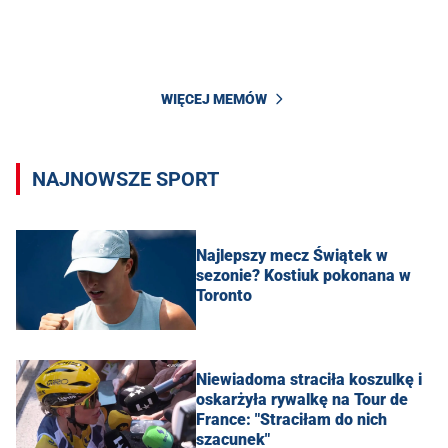
WIĘCEJ MEMÓW
NAJNOWSZE SPORT
Najlepszy mecz Świątek w
sezonie? Kostiuk pokonana w
Toronto
Niewiadoma straciła koszulkę i
oskarżyła rywalkę na Tour de
France: "Straciłam do nich
szacunek"