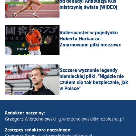
od dekady! Anastazja Kuś
mistrzynią świata [WIDEO]
Rollercoaster w pojedynku
Huberta Hurkacza.
Zmarnowane piłki meczowe
Szczere wyznanie legendy
niemieckiej piłki. "Nigdzie nie
czułem się tak bezpiecznie, jak
w Polsce"
Redaktor naczelny:
Grzegorz Wierzchołowski
g.wierzcholowski@niezalezna.pl
Zastępcy redaktora naczelnego:
Grzegorz Broński
g.bronski@niezalezna.pl