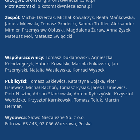
Piotr Kotomski
p.kotomski@niezalezna.pl
Zespół:
Michał Dzierżak, Michał Kowalczyk, Beata Mańkowska,
Janusz Milewski, Tomasz Grodecki, Sabina Treffler, Aleksander
Mimier, Przemysław Obłuski, Magdalena Żuraw, Anna Zyzek,
Mateusz Mol, Mateusz Święcicki
Współpracownicy:
Tomasz Duklanowski, Agnieszka
Kołodziejczyk, Hubert Kowalski, Mariola Łukawska, Jan
Przemyłski, Natalia Wasilewska, Konrad Wysocki
Publicyści:
Tomasz Sakiewicz, Katarzyna Gójska, Piotr
Lisiewicz, Michał Rachoń, Tomasz Łysiak, Jacek Liziniewicz,
Piotr Nisztor, Adrian Stankowski, Antoni Rybczyński, Krzysztof
Wołodźko, Krzysztof Karnkowski, Tomasz Teluk, Marcin
Herman
Wydawca:
Słowo Niezależne Sp. z o.o.
Filtrowa 63 / 43, 02-056 Warszawa, Polska