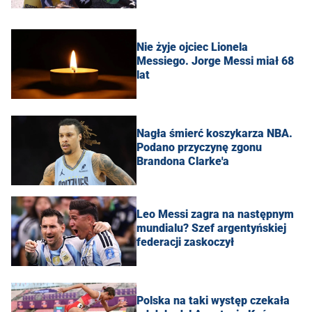
Nie żyje ojciec Lionela
Messiego. Jorge Messi miał 68
lat
Nagła śmierć koszykarza NBA.
Podano przyczynę zgonu
Brandona Clarke'a
Leo Messi zagra na następnym
mundialu? Szef argentyńskiej
federacji zaskoczył
Polska na taki występ czekała