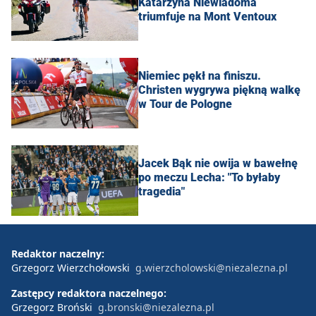
Katarzyna Niewiadoma
triumfuje na Mont Ventoux
Niemiec pękł na finiszu.
Christen wygrywa piękną walkę
w Tour de Pologne
Jacek Bąk nie owija w bawełnę
po meczu Lecha: "To byłaby
tragedia"
Redaktor naczelny:
Grzegorz Wierzchołowski
g.wierzcholowski@niezalezna.pl
Zastępcy redaktora naczelnego:
Grzegorz Broński
g.bronski@niezalezna.pl