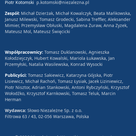
Piotr Kotomski
p.kotomski@niezalezna.pl
Zespół:
Michał Dzierżak, Michał Kowalczyk, Beata Mańkowska,
Janusz Milewski, Tomasz Grodecki, Sabina Treffler, Aleksander
Mimier, Przemysław Obłuski, Magdalena Żuraw, Anna Zyzek,
Mateusz Mol, Mateusz Święcicki
Współpracownicy:
Tomasz Duklanowski, Agnieszka
Kołodziejczyk, Hubert Kowalski, Mariola Łukawska, Jan
Przemyłski, Natalia Wasilewska, Konrad Wysocki
Publicyści:
Tomasz Sakiewicz, Katarzyna Gójska, Piotr
Lisiewicz, Michał Rachoń, Tomasz Łysiak, Jacek Liziniewicz,
Piotr Nisztor, Adrian Stankowski, Antoni Rybczyński, Krzysztof
Wołodźko, Krzysztof Karnkowski, Tomasz Teluk, Marcin
Herman
Wydawca:
Słowo Niezależne Sp. z o.o.
Filtrowa 63 / 43, 02-056 Warszawa, Polska