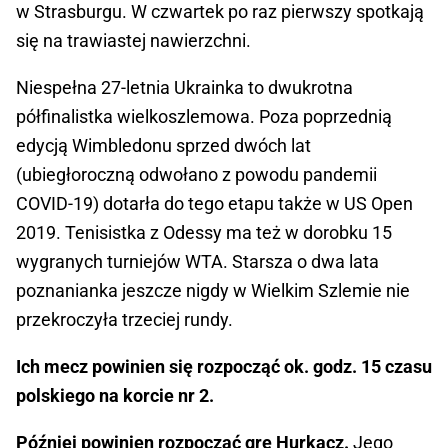
w Strasburgu. W czwartek po raz pierwszy spotkają
się na trawiastej nawierzchni.
Niespełna 27-letnia Ukrainka to dwukrotna
półfinalistka wielkoszlemowa. Poza poprzednią
edycją Wimbledonu sprzed dwóch lat
(ubiegłoroczną odwołano z powodu pandemii
COVID-19) dotarła do tego etapu także w US Open
2019. Tenisistka z Odessy ma też w dorobku 15
wygranych turniejów WTA. Starsza o dwa lata
poznanianka jeszcze nigdy w Wielkim Szlemie nie
przekroczyła trzeciej rundy.
Ich mecz powinien się rozpocząć ok. godz. 15 czasu
polskiego na korcie nr 2.
Później powinien rozpocząć grę Hurkacz.
Jego