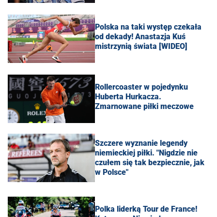
Polska na taki występ czekała
od dekady! Anastazja Kuś
mistrzynią świata [WIDEO]
Rollercoaster w pojedynku
Huberta Hurkacza.
Zmarnowane piłki meczowe
Szczere wyznanie legendy
niemieckiej piłki. "Nigdzie nie
czułem się tak bezpiecznie, jak
w Polsce"
Polka liderką Tour de France!