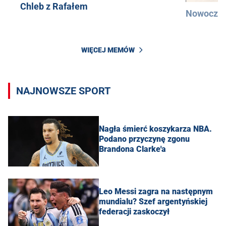
Chleb z Rafałem
Nowocześ
WIĘCEJ MEMÓW
NAJNOWSZE SPORT
Nagła śmierć koszykarza NBA.
Podano przyczynę zgonu
Brandona Clarke'a
Leo Messi zagra na następnym
mundialu? Szef argentyńskiej
federacji zaskoczył