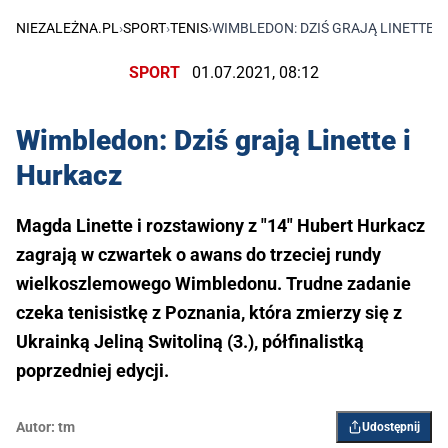
NIEZALEŻNA.PL
›
SPORT
›
TENIS
›
WIMBLEDON: DZIŚ GRAJĄ LINETTE I
SPORT
01.07.2021, 08:12
Wimbledon: Dziś grają Linette i
Hurkacz
Magda Linette i rozstawiony z "14" Hubert Hurkacz
zagrają w czwartek o awans do trzeciej rundy
wielkoszlemowego Wimbledonu. Trudne zadanie
czeka tenisistkę z Poznania, która zmierzy się z
Ukrainką Jeliną Switoliną (3.), półfinalistką
poprzedniej edycji.
Autor:
tm
Udostępnij