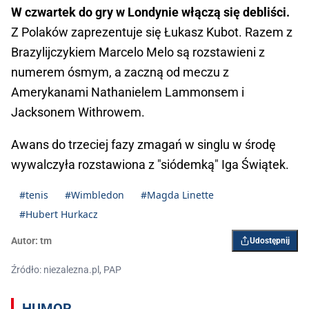
W czwartek do gry w Londynie włączą się debliści.
Z Polaków zaprezentuje się Łukasz Kubot. Razem z
Brazylijczykiem Marcelo Melo są rozstawieni z
numerem ósmym, a zaczną od meczu z
Amerykanami Nathanielem Lammonsem i
Jacksonem Withrowem.
Awans do trzeciej fazy zmagań w singlu w środę
wywalczyła rozstawiona z "siódemką" Iga Świątek.
#tenis
#Wimbledon
#Magda Linette
#Hubert Hurkacz
Autor:
tm
Udostępnij
Źródło: niezalezna.pl, PAP
HUMOR