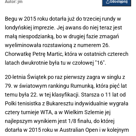
Autor:
jm
Udostępnij
Begu w 2015 roku dotarła już do trzeciej rundy w
londyńskiej imprezie. Jej awans do niej teraz jest
małą niespodzianką, bo w drugiej fazie zmagań
wyeliminowała rozstawioną z numerem 26.
Chorwatkę Petrę Martic, która w ostatnich czterech
latach dwukrotnie była tu w czołowej "16".
20-letnia Świątek po raz pierwszy zagra w singlu z
79. w światowym rankingu Rumunką, która pięć lat
temu była 22. w tej klasyfikacji. Starsza o 11 lat od
Polki tenisistka z Bukaresztu indywidualnie wygrała
cztery turnieje WTA, a w Wielkim Szlemie jej
najlepszym wynikiem jest 1/8 finału, do której
dotarła w 2015 roku w Australian Open i w kolejnym