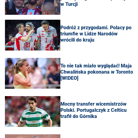
w Turcji
Podróż z przygodami. Polacy po
triumfie w Lidze Narodów
wrócili do kraju
To nie tak miało wyglądać! Maja
Chwalińska pokonana w Toronto
[WIDEO]
Mocny transfer wicemistrzów
Polski. Portugalczyk z Celticu
trafił do Górnika