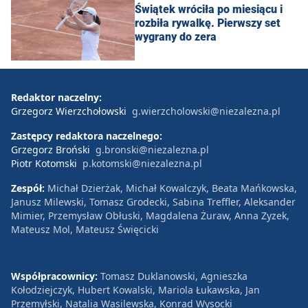
Świątek wróciła po miesiącu i
rozbiła rywalkę. Pierwszy set
wygrany do zera
Redaktor naczelny:
Grzegorz Wierzchołowski
g.wierzcholowski@niezalezna.pl
Zastępcy redaktora naczelnego:
Grzegorz Broński
g.bronski@niezalezna.pl
Piotr Kotomski
p.kotomski@niezalezna.pl
Zespół:
Michał Dzierżak, Michał Kowalczyk, Beata Mańkowska,
Janusz Milewski, Tomasz Grodecki, Sabina Treffler, Aleksander
Mimier, Przemysław Obłuski, Magdalena Żuraw, Anna Zyzek,
Mateusz Mol, Mateusz Święcicki
Współpracownicy:
Tomasz Duklanowski, Agnieszka
Kołodziejczyk, Hubert Kowalski, Mariola Łukawska, Jan
Przemyłski, Natalia Wasilewska, Konrad Wysocki