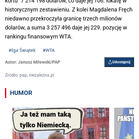
kortu" 7 214 198 dolarów, co daje jej 106. lokatę w
historycznym zestawieniu. Z kolei Magdalena Fręch
niedawno przekroczyła granicę trzech milionów
dolarów, a suma 3 257 496 daje jej 229. pozycję w
rankingu finansowym WTA.
#Iga Świątek
#WTA
Autor:
Janusz Milewski/PAP
Udostępnij
Źródło: pap, niezalezna.pl
HUMOR