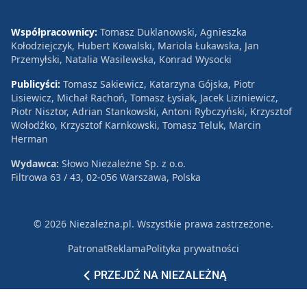
Współpracownicy:
Tomasz Duklanowski, Agnieszka
Kołodziejczyk, Hubert Kowalski, Mariola Łukawska, Jan
Przemyłski, Natalia Wasilewska, Konrad Wysocki
Publicyści:
Tomasz Sakiewicz, Katarzyna Gójska, Piotr
Lisiewicz, Michał Rachoń, Tomasz Łysiak, Jacek Liziniewicz,
Piotr Nisztor, Adrian Stankowski, Antoni Rybczyński, Krzysztof
Wołodźko, Krzysztof Karnkowski, Tomasz Teluk, Marcin
Herman
Wydawca:
Słowo Niezależne Sp. z o.o.
Filtrowa 63 / 43, 02-056 Warszawa, Polska
© 2026 Niezależna.pl. Wszystkie prawa zastrzeżone.
Patronat
Reklama
Polityka prywatności
PRZEJDŹ NA NIEZALEŻNĄ