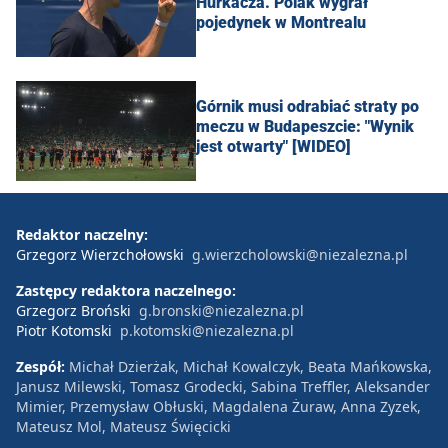
Hurkacza. Polak wygrał
pojedynek w Montrealu
Górnik musi odrabiać straty po
meczu w Budapeszcie: "Wynik
jest otwarty" [WIDEO]
Redaktor naczelny:
Grzegorz Wierzchołowski
g.wierzcholowski@niezalezna.pl
Zastępcy redaktora naczelnego:
Grzegorz Broński
g.bronski@niezalezna.pl
Piotr Kotomski
p.kotomski@niezalezna.pl
Zespół:
Michał Dzierżak, Michał Kowalczyk, Beata Mańkowska,
Janusz Milewski, Tomasz Grodecki, Sabina Treffler, Aleksander
Mimier, Przemysław Obłuski, Magdalena Żuraw, Anna Zyzek,
Mateusz Mol, Mateusz Święcicki