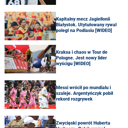
Kapitalny mecz Jagiellonii
Białystok. Utytułowany rywal
poległ na Podlasiu [WIDEO]
Kraksa i chaos w Tour de
Pologne. Jest nowy lider
wyścigu [WIDEO]
Messi wrócił po mundialu i
szaleje. Argentyńczyk pobił
rekord rozgrywek
Zwycięski powrót Huberta