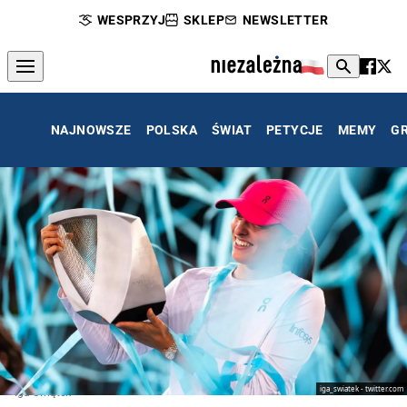
WESPRZYJ
SKLEP
NEWSLETTER
NAJNOWSZE
POLSKA
ŚWIAT
PETYCJE
MEMY
G
iga_swiatek - twitter.com
Iga Świątek