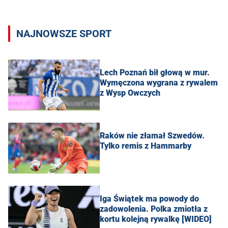
NAJNOWSZE SPORT
Lech Poznań bił głową w mur.
Wymęczona wygrana z rywalem
z Wysp Owczych
Raków nie złamał Szwedów.
Tylko remis z Hammarby
Iga Świątek ma powody do
zadowolenia. Polka zmiotła z
kortu kolejną rywalkę [WIDEO]