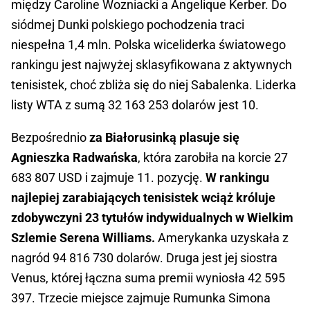
między Caroline Wozniacki a Angelique Kerber. Do
siódmej Dunki polskiego pochodzenia traci
niespełna 1,4 mln. Polska wiceliderka światowego
rankingu jest najwyżej sklasyfikowana z aktywnych
tenisistek, choć zbliża się do niej Sabalenka. Liderka
listy WTA z sumą 32 163 253 dolarów jest 10.
Bezpośrednio
za Białorusinką plasuje się
Agnieszka Radwańska
, która zarobiła na korcie 27
683 807 USD i zajmuje 11. pozycję.
W rankingu
najlepiej zarabiających tenisistek wciąż króluje
zdobywczyni 23 tytułów indywidualnych w Wielkim
Szlemie Serena Williams.
Amerykanka uzyskała z
nagród 94 816 730 dolarów. Druga jest jej siostra
Venus, której łączna suma premii wyniosła 42 595
397. Trzecie miejsce zajmuje Rumunka Simona