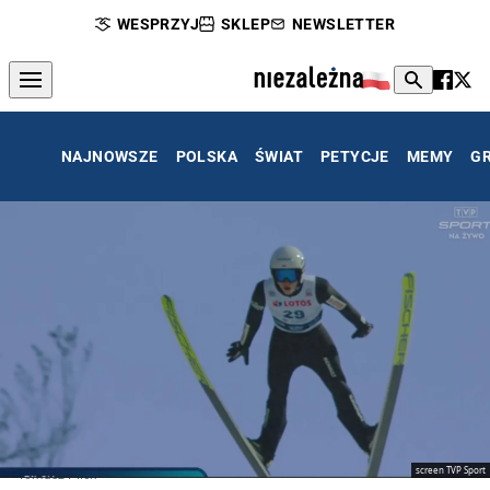
WESPRZYJ
SKLEP
NEWSLETTER
NAJNOWSZE
POLSKA
ŚWIAT
PETYCJE
MEMY
G
screen TVP Sport
Tomasz Pilch