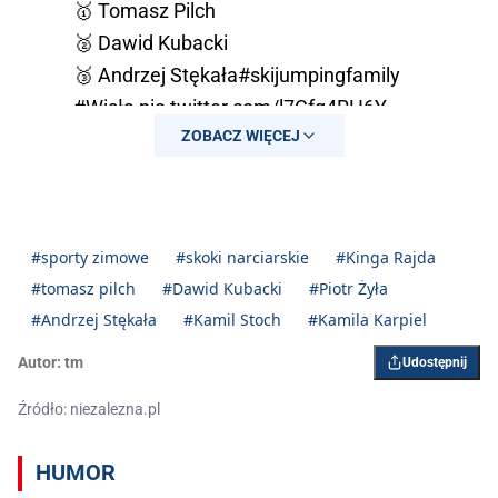
🥇 Tomasz Pilch
🥈 Dawid Kubacki
🥉 Andrzej Stękała
#skijumpingfamily
#Wisła
pic.twitter.com/l7Cfq4RH6Y
ZOBACZ WIĘCEJ
— Skijumping.pl (@Skijumpingpl)
December 22, 2020
#sporty zimowe
#skoki narciarskie
#Kinga Rajda
#tomasz pilch
#Dawid Kubacki
#Piotr Żyła
#Andrzej Stękała
#Kamil Stoch
#Kamila Karpiel
Autor:
tm
Udostępnij
Źródło: niezalezna.pl
HUMOR