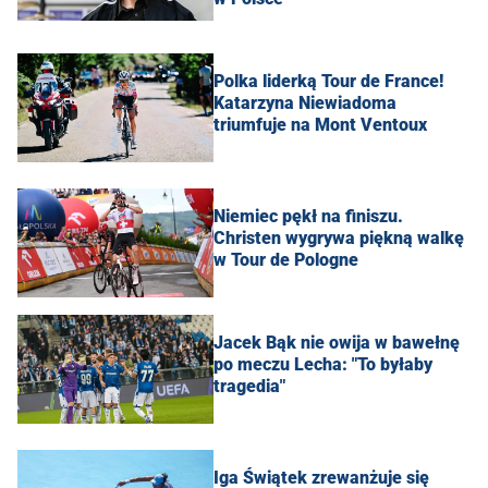
Polka liderką Tour de France!
Katarzyna Niewiadoma
triumfuje na Mont Ventoux
Niemiec pękł na finiszu.
Christen wygrywa piękną walkę
w Tour de Pologne
Jacek Bąk nie owija w bawełnę
po meczu Lecha: "To byłaby
tragedia"
Iga Świątek zrewanżuje się