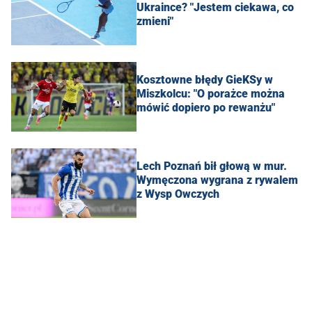
Ukraince? "Jestem ciekawa, co
zmieni"
Kosztowne błędy GieKSy w
Miszkolcu: "O porażce można
mówić dopiero po rewanżu"
Lech Poznań bił głową w mur.
Wymęczona wygrana z rywalem
z Wysp Owczych