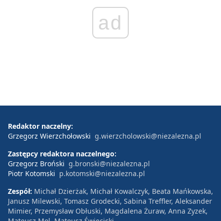
ad
Redaktor naczelny:
Grzegorz Wierzchołowski
g.wierzcholowski@niezalezna.pl
Zastępcy redaktora naczelnego:
Grzegorz Broński
g.bronski@niezalezna.pl
Piotr Kotomski
p.kotomski@niezalezna.pl
Zespół:
Michał Dzierżak, Michał Kowalczyk, Beata Mańkowska,
Janusz Milewski, Tomasz Grodecki, Sabina Treffler, Aleksander
Mimier, Przemysław Obłuski, Magdalena Żuraw, Anna Zyzek,
Mateusz Mol, Mateusz Święcicki