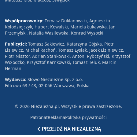
Współpracownicy:
Tomasz Duklanowski, Agnieszka
Kołodziejczyk, Hubert Kowalski, Mariola Łukawska, Jan
Przemyłski, Natalia Wasilewska, Konrad Wysocki
Publicyści:
Tomasz Sakiewicz, Katarzyna Gójska, Piotr
Lisiewicz, Michał Rachoń, Tomasz Łysiak, Jacek Liziniewicz,
Piotr Nisztor, Adrian Stankowski, Antoni Rybczyński, Krzysztof
Wołodźko, Krzysztof Karnkowski, Tomasz Teluk, Marcin
Herman
Wydawca:
Słowo Niezależne Sp. z o.o.
Filtrowa 63 / 43, 02-056 Warszawa, Polska
© 2026 Niezależna.pl. Wszystkie prawa zastrzeżone.
Patronat
Reklama
Polityka prywatności
PRZEJDŹ NA NIEZALEŻNĄ