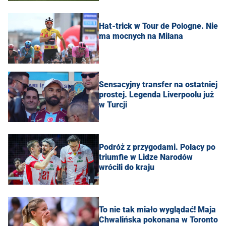
Hat-trick w Tour de Pologne. Nie
ma mocnych na Milana
Sensacyjny transfer na ostatniej
prostej. Legenda Liverpoolu już
w Turcji
Podróż z przygodami. Polacy po
triumfie w Lidze Narodów
wrócili do kraju
To nie tak miało wyglądać! Maja
Chwalińska pokonana w Toronto