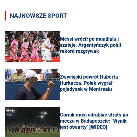
NAJNOWSZE SPORT
Messi wrócił po mundialu i
szaleje. Argentyńczyk pobił
rekord rozgrywek
Zwycięski powrót Huberta
Hurkacza. Polak wygrał
pojedynek w Montrealu
Górnik musi odrabiać straty po
meczu w Budapeszcie: "Wynik
jest otwarty" [WIDEO]