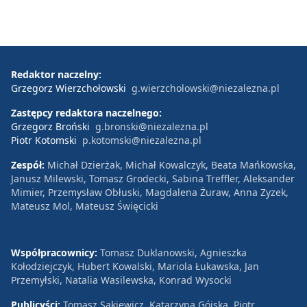
Redaktor naczelny:
Grzegorz Wierzchołowski
g.wierzcholowski@niezalezna.pl
Zastępcy redaktora naczelnego:
Grzegorz Broński
g.bronski@niezalezna.pl
Piotr Kotomski
p.kotomski@niezalezna.pl
Zespół:
Michał Dzierżak, Michał Kowalczyk, Beata Mańkowska,
Janusz Milewski, Tomasz Grodecki, Sabina Treffler, Aleksander
Mimier, Przemysław Obłuski, Magdalena Żuraw, Anna Zyzek,
Mateusz Mol, Mateusz Święcicki
Współpracownicy:
Tomasz Duklanowski, Agnieszka
Kołodziejczyk, Hubert Kowalski, Mariola Łukawska, Jan
Przemyłski, Natalia Wasilewska, Konrad Wysocki
Publicyści:
Tomasz Sakiewicz, Katarzyna Gójska, Piotr