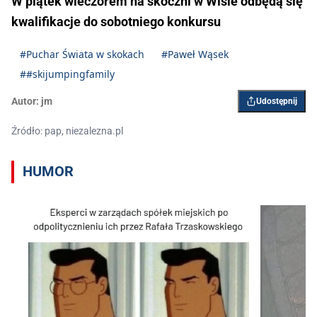
W piątek wieczorem na skoczni w Wiśle odbędą się
kwalifikacje do sobotniego konkursu
#Puchar Świata w skokach
#Paweł Wąsek
##skijumpingfamily
Autor:
jm
Udostępnij
Źródło: pap, niezalezna.pl
HUMOR